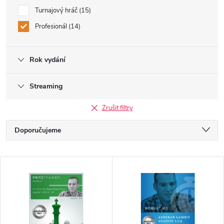
Turnajový hráč
15
Profesionál
14
Rok vydání
Streaming
Zrušit filtry
Ř
Doporučujeme
a
Nejlevnější
V
Nejdražší
z
ý
Nejprodávanější
e
p
Abecedně