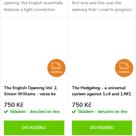
opening, the English essentially
first love and this was the
features a tight connection
opening that I used to progress
between strategy and tactics
from the rank amateur player to
or, as an even more fateful
2400+ International Master. I
description, between...
will now share my secrets...
ZDARMA
Z
ZDARMA
ZDARMA
The English Opening Vol. 2,
The Hedgehog - a universal
Simon Williams - verze ke
system against 1.c4 and 1.Nf3,
stažení (anglicky)
Yannick Pelletier - verze ke
750 Kč
750 Kč
stažení (anglicky, francouzsky,
Skladem - doručení on-line
Skladem - doručení on-line
německy)
DO KOŠÍKU
DO KOŠÍKU