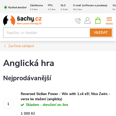
Přejít
Zásilkovna
PPL
GLS
E-mail (software a poukazy)
Os
Rychlost doručení
na
2-3 dny
2-3 dny
2-3 dny
Do 1 dne
Do 
obsah
NÁKUPNÍ
KOŠÍK
HLEDAT
Zavřená zahájení
Anglická hra
Nejprodávanější
Reversed Sicilian Power - Win with 1.c4 e5!, Nico Zwirs -
verze ke stažení (anglicky)
Skladem - doručení on-line
1 000 Kč