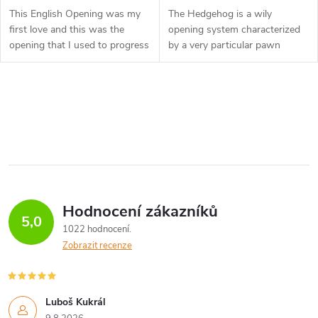
This English Opening was my
The Hedgehog is a wily
first love and this was the
opening system characterized
opening that I used to progress
by a very particular pawn
from the rank amateur player to
structure. At first glance,
2400+ International Master. I
Black’s setup might appear
will now share my secrets...
somewhat passive, but looks
O
can be...
v
l
á
Hodnocení zákazníků
d
5,0
1022 hodnocení
a
Zobrazit recenze
c
í
Luboš Kukrál