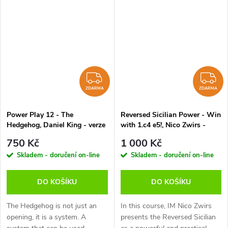
logical complement to 1.d4. By
delaying the advance of the d-
delaying the advance of the d-
pawn White can avoid certain...
pawn...
ZDARMA
Z
ZDARMA
ZDARMA
Power Play 12 - The
Reversed Sicilian Power - Win
Hedgehog, Daniel King - verze
with 1.c4 e5!, Nico Zwirs -
ke stažení (anglicky)
verze ke stažení (anglicky)
750 Kč
1 000 Kč
Skladem - doručení on-line
Skladem - doručení on-line
DO KOŠÍKU
DO KOŠÍKU
The Hedgehog is not just an
In this course, IM Nico Zwirs
opening, it is a system. A
presents the Reversed Sicilian