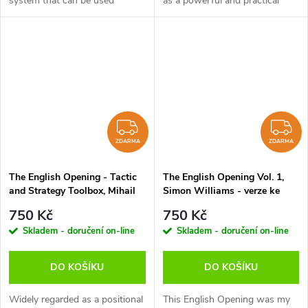
system that can be used
as a powerful and practical
against 1 c4, against 1 e4 and
weapon for White. The core
also 1 d4. Some players, such
idea is simple: players who
as the Swedish Grandmaster
already play the Sicilian with...
Ulf...
ZDARMA
Z
ZDARMA
ZDARMA
The English Opening - Tactic
The English Opening Vol. 1,
and Strategy Toolbox, Mihail
Simon Williams - verze ke
Marin - verze ke stažení
stažení (anglicky)
750 Kč
750 Kč
(anglicky)
Skladem - doručení on-line
Skladem - doručení on-line
DO KOŠÍKU
DO KOŠÍKU
Widely regarded as a positional
This English Opening was my