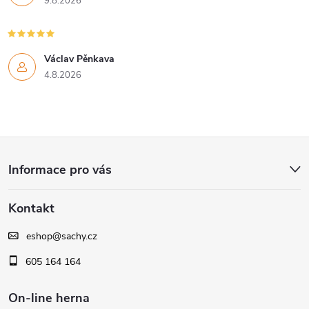
9.8.2026
p
r
Václav Pěnkava
v
4.8.2026
k
y
Z
v
Informace pro vás
ý
á
p
Kontakt
p
i
eshop
@
sachy.cz
a
s
605 164 164
t
u
On-line herna