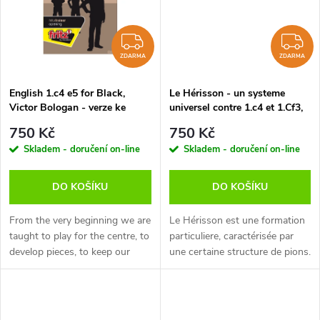
ů
ů
ZDARMA
Z
ZDARMA
ZDARMA
English 1.c4 e5 for Black,
Le Hérisson - un systeme
Victor Bologan - verze ke
universel contre 1.c4 et 1.Cf3,
stažení (anglicky)
Yannick Pelletier - verze ke
750 Kč
750 Kč
stažení (anglicky, francouzsky,
Skladem - doručení on-line
Skladem - doručení on-line
německy)
DO KOŠÍKU
DO KOŠÍKU
From the very beginning we are
Le Hérisson est une formation
taught to play for the centre, to
particuliere, caractérisée par
develop pieces, to keep our
une certaine structure de pions.
king safe. But as time passes
Son apparente passivité est
the “must” rules lose their
trompeuse, car ce systeme est
power, we allow exceptions...
en fait conçu pour les...