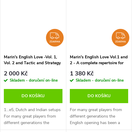
delaying the advance of the d-
delaying the advance of the d-
pawn...
pawn...
ZDARMA
Z
ZDARMA
ZDARMA
Marin's English Love -Vol. 1,
Marin's English Love Vol.1 and
Vol. 2 and Tactic and Strategy
2 - A complete repertoire for
Toolbox, Mihail Marin - verze
White after 1.c4, Mihail Marin
2 000 Kč
1 380 Kč
ke stažení (anglicky)
- verze ke stažení (anglicky)
Skladem - doručení on-line
Skladem - doručení on-line
DO KOŠÍKU
DO KOŠÍKU
1…e5, Dutch and Indian setups
For many great players from
For many great players from
different generations the
different generations the
English opening has been a
English opening has been a
logical complement to 1.d4. By