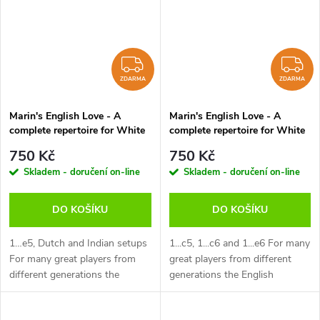
ZDARMA
Z
ZDARMA
ZDARMA
Marin's English Love - A
Marin's English Love - A
complete repertoire for White
complete repertoire for White
after 1.c4 Vol.1, Mihail Marin -
after 1.c4 Vol.2, Mihail Marin -
750 Kč
750 Kč
verze ke stažení (anglicky)
verze ke stažení (anglicky)
Skladem - doručení on-line
Skladem - doručení on-line
DO KOŠÍKU
DO KOŠÍKU
1…e5, Dutch and Indian setups
1...c5, 1...c6 and 1...e6 For many
For many great players from
great players from different
different generations the
generations the English
English opening has been a
opening has been a logical
logical complement to 1.d4. By
complement to 1.d4. By