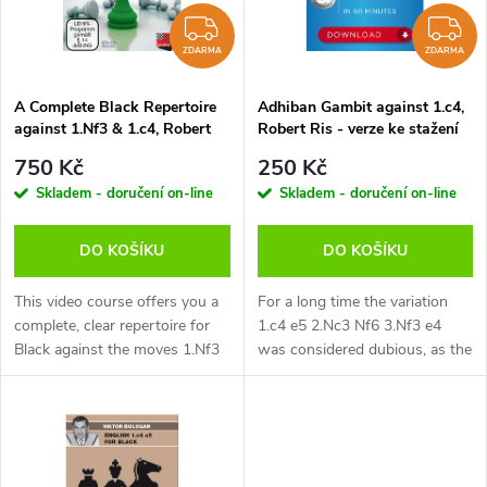
n
i
ZDARMA
Z
í
ZDARMA
ZDARMA
s
p
A Complete Black Repertoire
Adhiban Gambit against 1.c4,
against 1.Nf3 & 1.c4, Robert
Robert Ris - verze ke stažení
p
Ris - verze ke stažení
(anglicky)
r
750 Kč
250 Kč
(anglicky)
r
Skladem - doručení on-line
Skladem - doručení on-line
o
o
DO KOŠÍKU
DO KOŠÍKU
d
d
This video course offers you a
For a long time the variation
u
complete, clear repertoire for
1.c4 e5 2.Nc3 Nf6 3.Nf3 e4
Black against the moves 1.Nf3
was considered dubious, as the
u
and 1.c4. The recommended
pawn on e4 was doomed to fall
k
variations are easy to learn and
after 4.Ng5. However, in 2021
k
not difficult to remember,...
Indian GM Baskaran Adhiban...
t
t