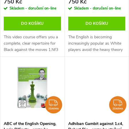
r
750 Kč
750 Kč
(anglicky)
stažení (anglicky)
r
Skladem - doručení on-line
Skladem - doručení on-line
o
o
DO KOŠÍKU
DO KOŠÍKU
d
d
This video course offers you a
The English is becoming
u
complete, clear repertoire for
increasingly popular as White
Black against the moves 1.Nf3
players avoid the heavy theory
u
and 1.c4. The recommended
of 1.e4 or 1.d4 and hope to
k
variations are easy to learn and
achieve a small advantage in a
k
not difficult to remember,...
safe position. A lot of club...
t
t
ů
ů
ZDARMA
Z
ZDARMA
ZDARMA
ABC of the English Opening,
Adhiban Gambit against 1.c4,