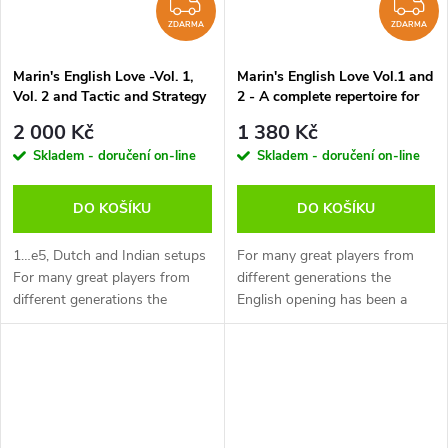
ZDARMA
Z
ZDARMA
ZDARMA
Marin's English Love -Vol. 1,
Marin's English Love Vol.1 and
Vol. 2 and Tactic and Strategy
2 - A complete repertoire for
Toolbox, Mihail Marin - verze
White after 1.c4, Mihail Marin
2 000 Kč
1 380 Kč
ke stažení (anglicky)
- verze ke stažení (anglicky)
Skladem - doručení on-line
Skladem - doručení on-line
DO KOŠÍKU
DO KOŠÍKU
1…e5, Dutch and Indian setups
For many great players from
For many great players from
different generations the
different generations the
English opening has been a
English opening has been a
logical complement to 1.d4. By
logical complement to 1.d4. By
delaying the advance of the d-
delaying the advance of the d-
pawn White can avoid certain...
pawn...