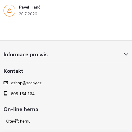
v
Pavel Hanč
k
20.7.2026
y
v
Z
ý
Informace pro vás
á
p
Kontakt
i
p
s
eshop
@
sachy.cz
a
605 164 164
u
t
On-line herna
í
Otevřít hernu