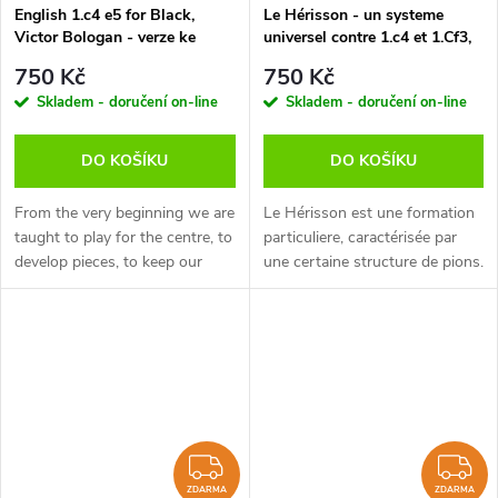
English 1.c4 e5 for Black,
Le Hérisson - un systeme
Victor Bologan - verze ke
universel contre 1.c4 et 1.Cf3,
stažení (anglicky)
Yannick Pelletier - verze ke
750 Kč
750 Kč
stažení (anglicky, francouzsky,
Skladem - doručení on-line
Skladem - doručení on-line
německy)
DO KOŠÍKU
DO KOŠÍKU
From the very beginning we are
Le Hérisson est une formation
taught to play for the centre, to
particuliere, caractérisée par
develop pieces, to keep our
une certaine structure de pions.
king safe. But as time passes
Son apparente passivité est
the “must” rules lose their
trompeuse, car ce systeme est
power, we allow exceptions...
en fait conçu pour les...
ZDARMA
Z
ZDARMA
ZDARMA