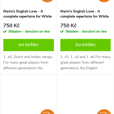
Marin's English Love - A
Marin's English Love - A
complete repertoire for White
complete repertoire for White
after 1.c4 Vol.1, Mihail Marin -
after 1.c4 Vol.2, Mihail Marin -
750 Kč
750 Kč
verze ke stažení (anglicky)
verze ke stažení (anglicky)
Skladem - doručení on-line
Skladem - doručení on-line
DO KOŠÍKU
DO KOŠÍKU
1…e5, Dutch and Indian setups
1...c5, 1...c6 and 1...e6 For many
For many great players from
great players from different
different generations the
generations the English
English opening has been a
opening has been a logical
logical complement to 1.d4. By
complement to 1.d4. By
delaying the advance of the d-
delaying the advance of the d-
pawn...
pawn...