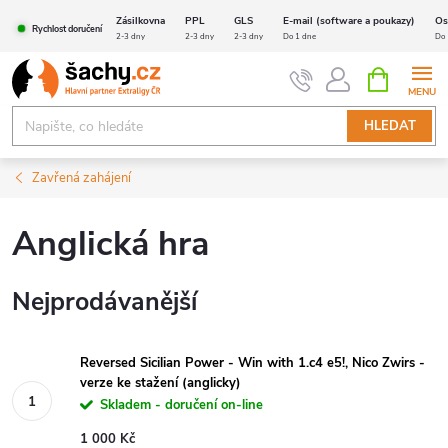
Přejít
Zásilkovna
PPL
GLS
E-mail (software a poukazy)
Os
Rychlost doručení
na
2-3 dny
2-3 dny
2-3 dny
Do 1 dne
Do 
obsah
NÁKUPNÍ
KOŠÍK
HLEDAT
Zavřená zahájení
Anglická hra
Nejprodávanější
Reversed Sicilian Power - Win with 1.c4 e5!, Nico Zwirs -
verze ke stažení (anglicky)
Skladem - doručení on-line
1 000 Kč