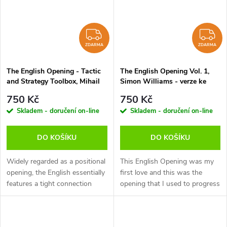
ZDARMA
Z
ZDARMA
ZDARMA
The English Opening - Tactic
The English Opening Vol. 1,
and Strategy Toolbox, Mihail
Simon Williams - verze ke
Marin - verze ke stažení
stažení (anglicky)
750 Kč
750 Kč
(anglicky)
Skladem - doručení on-line
Skladem - doručení on-line
DO KOŠÍKU
DO KOŠÍKU
Widely regarded as a positional
This English Opening was my
opening, the English essentially
first love and this was the
features a tight connection
opening that I used to progress
between strategy and tactics
from the rank amateur player to
or, as an even more fateful
2400+ International Master. I
description, between...
will now share my secrets...