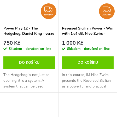
ZDARMA
Z
ZDARMA
ZDARMA
Power Play 12 - The
Reversed Sicilian Power - Win
Hedgehog, Daniel King - verze
with 1.c4 e5!, Nico Zwirs -
ke stažení (anglicky)
verze ke stažení (anglicky)
750 Kč
1 000 Kč
Skladem - doručení on-line
Skladem - doručení on-line
DO KOŠÍKU
DO KOŠÍKU
The Hedgehog is not just an
In this course, IM Nico Zwirs
opening, it is a system. A
presents the Reversed Sicilian
system that can be used
as a powerful and practical
against 1 c4, against 1 e4 and
weapon for White. The core
also 1 d4. Some players, such
idea is simple: players who
as the Swedish Grandmaster
already play the Sicilian with...
Ulf...