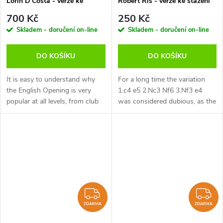
Lorin D'Costa - verze ke
Robert Ris - verze ke stažení
stažení (anglicky)
(anglicky)
700 Kč
250 Kč
Skladem - doručení on-line
Skladem - doručení on-line
DO KOŠÍKU
DO KOŠÍKU
It is easy to understand why
For a long time the variation
the English Opening is very
1.c4 e5 2.Nc3 Nf6 3.Nf3 e4
popular at all levels, from club
was considered dubious, as the
player up to Grandmaster level.
pawn on e4 was doomed to fall
The variations are less forcing
after 4.Ng5. However, in 2021
and superior chess...
Indian GM Baskaran Adhiban...
ZDARMA
Z
ZDARMA
ZDARMA