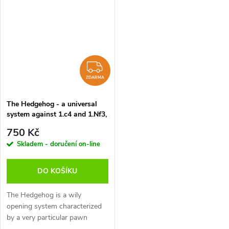
will now share my secrets...
players in history. White...
ZDARMA
ZDARMA
The Hedgehog - a universal
system against 1.c4 and 1.Nf3,
Yannick Pelletier - verze ke
750 Kč
stažení (anglicky, francouzsky,
Skladem - doručení on-line
německy)
DO KOŠÍKU
The Hedgehog is a wily
opening system characterized
by a very particular pawn
structure. At first glance,