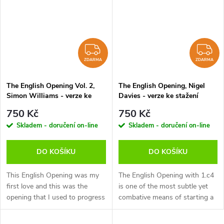
ZDARMA
Z
ZDARMA
ZDARMA
The English Opening Vol. 2,
The English Opening, Nigel
Simon Williams - verze ke
Davies - verze ke stažení
stažení (anglicky)
(anglicky)
750 Kč
750 Kč
Skladem - doručení on-line
Skladem - doručení on-line
DO KOŠÍKU
DO KOŠÍKU
This English Opening was my
The English Opening with 1.c4
first love and this was the
is one of the most subtle yet
opening that I used to progress
combative means of starting a
from the rank amateur player to
chess game which has found
2400+ International Master. I
favour with many of the great