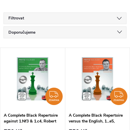
Filtrovat
Ř
Doporučujeme
a
Nejlevnější
V
Nejdražší
z
ý
Nejprodávanější
e
p
Abecedně
n
i
ZDARMA
Z
í
ZDARMA
ZDARMA
s
p
A Complete Black Repertoire
A Complete Black Repertoire
against 1.Nf3 & 1.c4, Robert
versus the English, 1...e5,
p
Ris - verze ke stažení
Nicholas Pert - verze ke