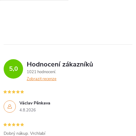
Black’s setup might appear
somewhat passive, but looks
O
can be...
v
l
á
Hodnocení zákazníků
d
5,0
1021 hodnocení
a
Zobrazit recenze
c
í
Václav Pěnkava
4.8.2026
p
r
Dobrý nákup. Vrchlabí