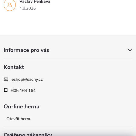
Václav Pěnkava
4.8.2026
Z
Informace pro vás
á
Kontakt
p
eshop
@
sachy.cz
a
605 164 164
t
On-line herna
í
Otevřít hernu
Ověřeno zákazníky