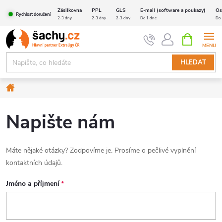
Přejít
Zásilkovna
PPL
GLS
E-mail (software a poukazy)
Os
Rychlost doručení
na
2-3 dny
2-3 dny
2-3 dny
Do 1 dne
Do 
obsah
NÁKUPNÍ
KOŠÍK
HLEDAT
Domů
Napište nám
Máte nějaké otázky? Zodpovíme je. Prosíme o pečlivé vyplnění
kontaktních údajů.
Jméno a příjmení