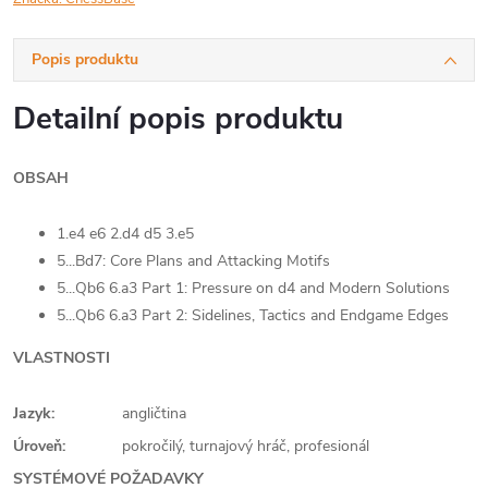
Popis produktu
Detailní popis produktu
OBSAH
1.e4 e6 2.d4 d5 3.e5
5...Bd7: Core Plans and Attacking Motifs
5...Qb6 6.a3 Part 1: Pressure on d4 and Modern Solutions
5...Qb6 6.a3 Part 2: Sidelines, Tactics and Endgame Edges
VLASTNOSTI
Jazyk:
angličtina
Úroveň:
pokročilý, turnajový hráč, profesionál
SYSTÉMOVÉ POŽADAVKY