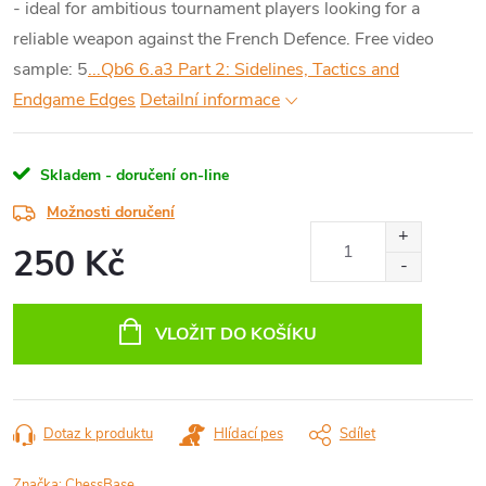
- ideal for ambitious tournament players looking for a
reliable weapon against the French Defence.
Free video
sample: 5
...Qb6 6.a3 Part 2: Sidelines, Tactics and
Endgame Edges
Detailní informace
Skladem - doručení on-line
Možnosti doručení
250 Kč
Měrná
cena:
VLOŽIT DO KOŠÍKU
Dotaz k produktu
Hlídací pes
Sdílet
Značka:
ChessBase