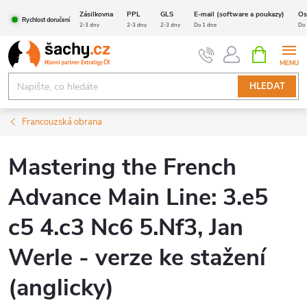
Přejít
Zásilkovna
PPL
GLS
E-mail (software a poukazy)
Os
Rychlost doručení
na
2-3 dny
2-3 dny
2-3 dny
Do 1 dne
Do 
obsah
NÁKUPNÍ
KOŠÍK
HLEDAT
Francouzská obrana
Mastering the French
Advance Main Line: 3.e5
c5 4.c3 Nc6 5.Nf3, Jan
Werle - verze ke stažení
(anglicky)