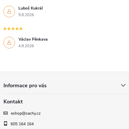
Luboš Kukrál
9.8.2026
Václav Pěnkava
4.8.2026
Z
Informace pro vás
á
Kontakt
p
eshop
@
sachy.cz
a
605 164 164