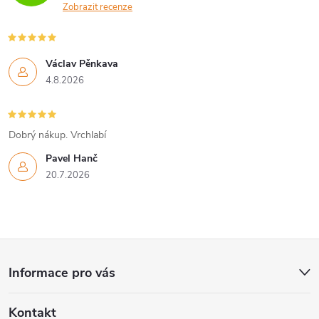
a
Zobrazit recenze
c
í
Václav Pěnkava
4.8.2026
p
r
Dobrý nákup. Vrchlabí
v
Pavel Hanč
k
20.7.2026
y
v
Z
ý
Informace pro vás
á
p
Kontakt