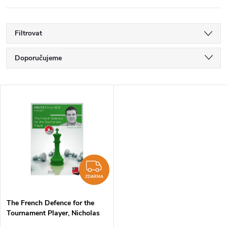
Filtrovat
Ř
Doporučujeme
a
Nejlevnější
V
Nejdražší
z
ý
Nejprodávanější
e
p
Abecedně
n
i
ZDARMA
í
ZDARMA
s
p
The French Defence for the
Tournament Player, Nicholas
p
Pert - verze ke stažení