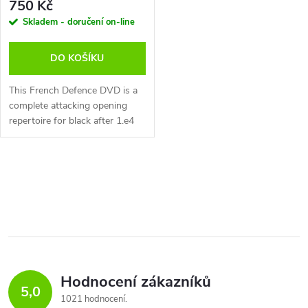
r
750 Kč
(anglicky)
r
Skladem - doručení on-line
o
o
DO KOŠÍKU
d
d
This French Defence DVD is a
u
complete attacking opening
repertoire for black after 1.e4
u
e6. GM Nick Pert has played
k
the French defence his whole
k
life and provides all his la...
O
t
t
v
ů
ů
l
á
Hodnocení zákazníků
d
5,0
1021 hodnocení