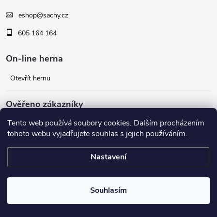
i
p
s
eshop
@
sachy.cz
a
605 164 164
u
t
On-line herna
í
Otevřít hernu
Ověřeno zákazníky
Tento web používá soubory cookies. Dalším procházením
Facebook
tohoto webu vyjadřujete souhlas s jejich používáním.
Nastavení
Copyright 2026
šachy.cz
. Všechna práva vyhrazena.
Souhlasím
Vytvořil Shoptet