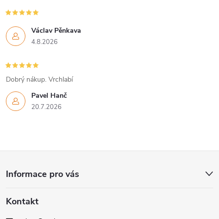
Václav Pěnkava
4.8.2026
Dobrý nákup. Vrchlabí
Pavel Hanč
20.7.2026
Z
Informace pro vás
á
Kontakt
p