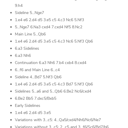
9.h4
Sideline 5...Nge7
1.e4 e6 2.d4 d5 3.e5 c5 4.c3 Nc6 5.Nf3
5...Nge7 6.Na3 cxd4 7.cxd4 Nf5 8.Nc2
Main Line 5...Qb6
1.e4 e6 2.d4 d5 3.e5 c5 4.c3 Nc6 5.Nf3 Qb6
6.a3 Sidelines
6.a3 Nh6
Continuation 6.a3 Nh6 7.b4 cxb4 8.cxd4
6...f6 and Main Line 6...c4
Sideline 4...Bd7 5.Nf3 Qb6
1.e4 e6 2.d4 d5 3.e5 c5 4.c3 Bd7 5.Nf3 Qb6
Sidelines 5...a6 and 5...Qb6 6.Be2 Nc6/cxd4
6.Be2 Bb5 7.dxc5/Bxb5
Early Sidelines
1.e4 e6 2.d4 d5 3.e5
Variations with 3...c5: 4...Qa5/cxd4/Nh6/Nc6/Ne7
Variations without 3...c5: 2...c5 and 3...f6/Sc6/Bd7/b6