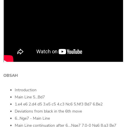
OBSAH
Introduction
Main Line 5...Bd7
1.e4 e6 2.d4 d5 3.e5 c5 4.c3 Nc6 5.Nf3 Bd7 6.Be2
Deviations from black in the 6th move
6...Nge7 - Main Line
Main Line continuation after 6....Nge7 7.0-0 Ng6 8.g3 Be7