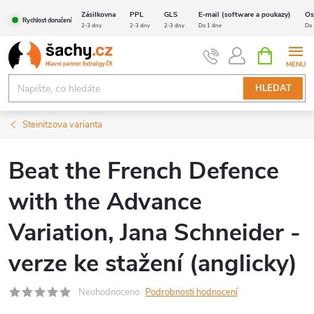
Přejít
Zásilkovna
PPL
GLS
E-mail (software a poukazy)
Os
Rychlost doručení
na
2-3 dny
2-3 dny
2-3 dny
Do 1 dne
Do 
obsah
NÁKUPNÍ
KOŠÍK
HLEDAT
Steinitzova varianta
Beat the French Defence
with the Advance
Variation, Jana Schneider -
verze ke stažení (anglicky)
Neohodnoceno
Podrobnosti hodnocení