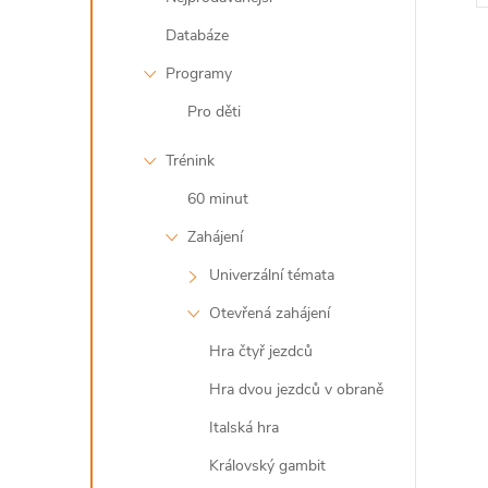
Databáze
Programy
Pro děti
Trénink
l
60 minut
Zahájení
Univerzální témata
Otevřená zahájení
Hra čtyř jezdců
í
Hra dvou jezdců v obraně
Italská hra
Královský gambit
r