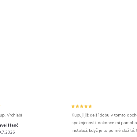
p. Vrchlabí
Kupuji již delší dobu v tomto obc
spokojenosti. dokonce mi pomohou
avel Hanč
instalací, když je to po mě složité. 
0.7.2026