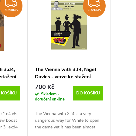
ZDARMA
ZDARM
ZDARMA
ZDARMA
h 3.d4,
The Vienna with 3.f4, Nigel
 stažení
Davies - verze ke stažení
(anglicky)
700 Kč
 KOŠÍKU
DO KOŠÍKU
Skladem -
doručení on-line
e 1.e4 e5
The Vienna with 3.f4 is a very
new boost
dangerous way for White to open
er 3…exd4
the game yet it has been almost
aims to
ignored for almost a century. Yet