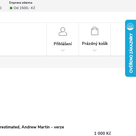
Doprava zdarma
0
Od 1500,- Kč
smlouvy
Formulář pro reklamace
Provizní systém
Napište nám
NÁKUPNÍ
KOŠÍK
Prázdný košík
Přihlášení
restimated, Andrew Martin - verze
1 000 Kč