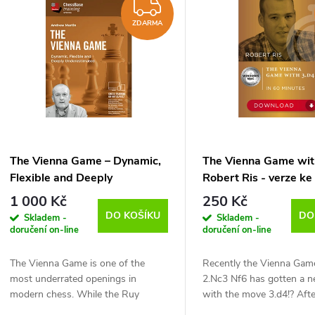
e
ZDARMA
ý
ZDARMA
n
p
p
s
r
p
The Vienna Game – Dynamic,
The Vienna Game wit
o
Flexible and Deeply
Robert Ris - verze ke
r
Underestimated, Andrew
(anglicky)
1 000 Kč
250 Kč
d
Martin - verze ke stažení
DO KOŠÍKU
DO
Skladem -
Skladem -
o
(anglicky)
doručení on-line
doručení on-line
u
d
The Vienna Game is one of the
Recently the Vienna Gam
most underrated openings in
2.Nc3 Nf6 has gotten a 
k
modern chess. While the Ruy
with the move 3.d4!? Aft
u
Lopez and Italian dominate elite
4.Qxd4 Nc6 5.Qd3 White 