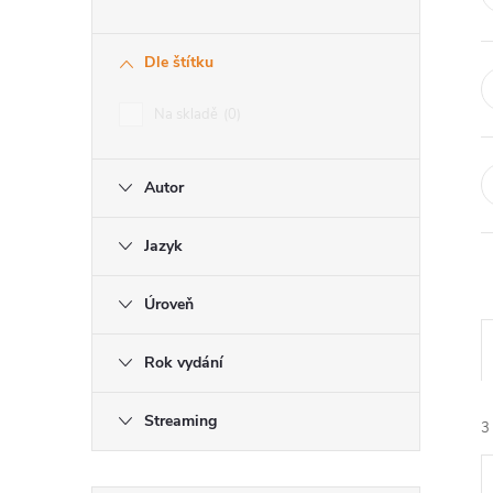
r
Dle štítku
a
Na skladě
0
n
Autor
n
í
Jazyk
p
Úroveň
a
Rok vydání
n
Streaming
3
e