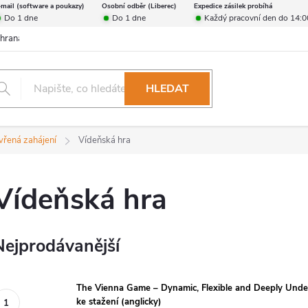
-mail (software a poukazy)
Osobní odběr (Liberec)
Expedice zásilek probíhá
Do 1 dne
Do 1 dne
Každý pracovní den do 14:0
hrana osobních údajů
Reklamační řád
Formulář pro odstoupení od 
HLEDAT
vřená zahájení
Vídeňská hra
Vídeňská hra
Nejprodávanější
The Vienna Game – Dynamic, Flexible and Deeply Unde
ke stažení (anglicky)