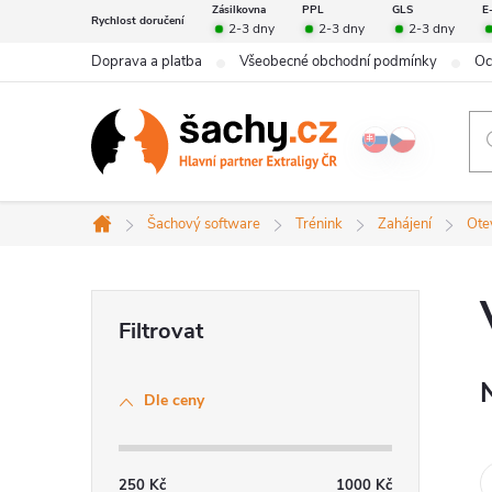
Přejít
Zásilkovna
PPL
GLS
E
Rychlost doručení
2-3 dny
2-3 dny
2-3 dny
na
Doprava a platba
Všeobecné obchodní podmínky
Oc
obsah
Šachový software
Trénink
Zahájení
Ote
Domů
P
o
Dle ceny
s
t
250
Kč
1000
Kč