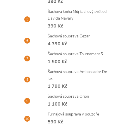
390 Kč
Šachová kniha Můj šachový svět od
Davida Navary
390 Kč
Šachová souprava Cezar
4 390 Kč
Šachová souprava Tournament 5
1 500 Kč
Šachová souprava Ambassador De
lux
1 790 Kč
Šachová souprava Orion
1 100 Kč
Turnajová souprava v pouzdře
590 Kč