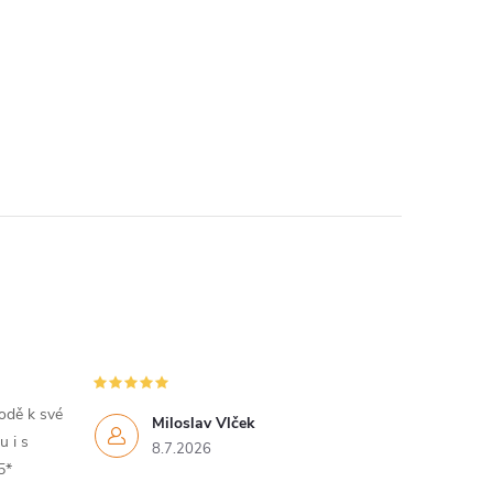
hodě k své
Miloslav Vlček
 i s
8.7.2026
5*