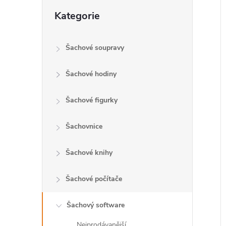
Přeskočit
l
Kategorie
kategorie
Šachové soupravy
í
i
Šachové hodiny
Šachové figurky
Šachovnice
Šachové knihy
Šachové počítače
Šachový software
Nejprodávanější