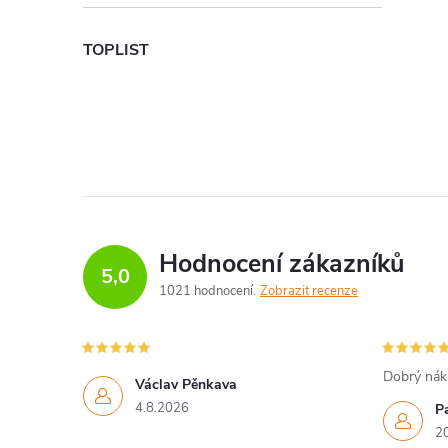
TOPLIST
Hodnocení zákazníků
5,0
1021 hodnocení
Zobrazit recenze
Dobrý náku
Václav Pěnkava
4.8.2026
P
2