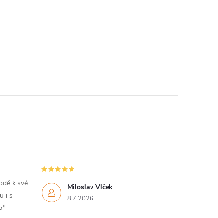
hodě k své
Miloslav Vlček
 i s
8.7.2026
5*