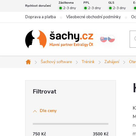
Přejít
Zásilkovna
PPL
GLS
E
Rychlost doručení
2-3 dny
2-3 dny
2-3 dny
na
Doprava a platba
Všeobecné obchodní podmínky
Oc
obsah
Šachový software
Trénink
Zahájení
Ote
Domů
P
o
K
Dle ceny
s
M
n
t
m
750
Kč
3500
Kč