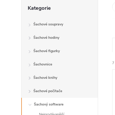
Přeskočit
l
Kategorie
kategorie
Šachové soupravy
Šachové hodiny
Šachové figurky
7
Šachovnice
Šachové knihy
Šachové počítače
í
Šachový software
i
Nejprodávanější