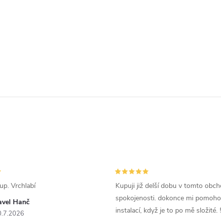
k
y
v
ý
p
s
u
p. Vrchlabí
Kupuji již delší dobu v tomto obc
spokojenosti. dokonce mi pomohou
avel Hanč
instalací, když je to po mě složité. 
0.7.2026