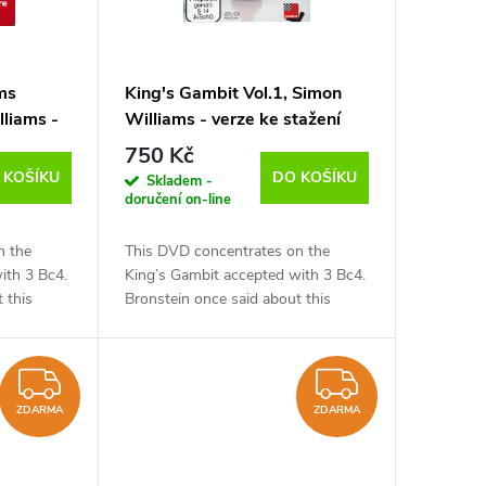
ms
King's Gambit Vol.1, Simon
lliams -
Williams - verze ke stažení
licky)
(anglicky)
750 Kč
 KOŠÍKU
DO KOŠÍKU
Skladem -
doručení on-line
n the
This DVD concentrates on the
ith 3 Bc4.
King’s Gambit accepted with 3 Bc4.
 this
Bronstein once said about this
he King’s
move, ‘You want to play the King’s
raw after
Gambit? Well, Black can draw after
3. Nf3. Play...
ZDARMA
ZDARM
ZDARMA
ZDARMA