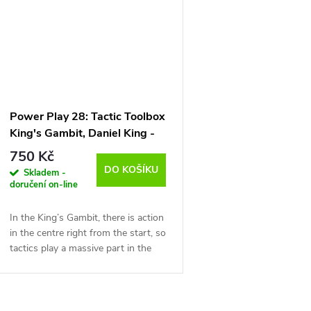
Power Play 28: Tactic Toolbox
King's Gambit, Daniel King -
verze ke stažení (anglicky,
750 Kč
německy)
DO KOŠÍKU
Skladem -
doručení on-line
In the King’s Gambit, there is action
in the centre right from the start, so
tactics play a massive part in the
game. Daniel King presents 50
puzzle positions in video format,...