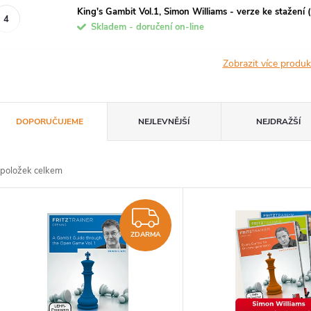
King's Gambit Vol.1, Simon Williams - verze ke stažení (
Skladem - doručení on-line
Zobrazit více produ
Ř
DOPORUČUJEME
NEJLEVNĚJŠÍ
NEJDRAŽŠÍ
a
položek celkem
z
V
e
ZDARMA
ý
ZDARMA
n
p