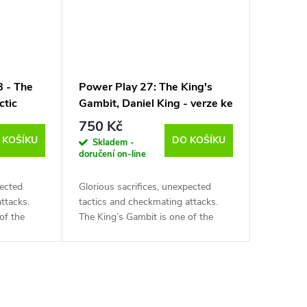
8 - The
Power Play 27: The King's
ctic
Gambit, Daniel King - verze ke
- verze
stažení (anglicky, německy)
750 Kč
 německy)
 KOŠÍKU
DO KOŠÍKU
Skladem -
doručení on-line
pected
Glorious sacrifices, unexpected
ttacks.
tactics and checkmating attacks.
of the
The King’s Gambit is one of the
c openings
oldest and most romantic openings
hese DVDs
in the game of chess. White
sacrifices a pawn...