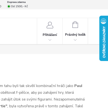
Doprava zdarma
0
Od 1500,- Kč
smlouvy
Formulář pro reklamace
Provizní systém
Napište nám
NÁKUPNÍ
KOŠÍK
Prázdný košík
Přihlášení
m tahu byli tak skvělí kombinační hráči jako
Paul
ětovat f-pěšce, aby po zahájení hry, která
é zahájit útok se svými figurami. Nezapomenutelná
tie"
, byla vytvořena právě v tomto zahájení. Také