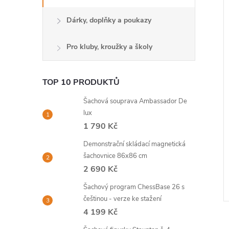
Dárky, doplňky a poukazy
Pro kluby, kroužky a školy
TOP 10 PRODUKTŮ
Šachová souprava Ambassador De
lux
1 790 Kč
Demonstrační skládací magnetická
šachovnice 86x86 cm
2 690 Kč
Šachový program ChessBase 26 s
češtinou - verze ke stažení
4 199 Kč