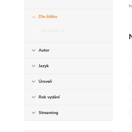
h
r
Dle štítku
a
Na skladě
0
n
Autor
n
í
Jazyk
p
Úroveň
a
Rok vydání
n
Streaming
e