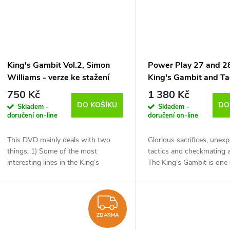
King's Gambit Vol.2, Simon
Power Play 27 and 2
Williams - verze ke stažení
King's Gambit and Ta
(anglicky)
Toolbox, Daniel King 
750 Kč
1 380 Kč
ke stažení (anglicky,
DO KOŠÍKU
DO
Skladem -
Skladem -
doručení on-line
doručení on-line
This DVD mainly deals with two
Glorious sacrifices, unex
things: 1) Some of the most
tactics and checkmating a
interesting lines in the King’s
The King’s Gambit is one 
Gambit starting with 3 Nf3,
oldest and most romanti
especially concentrating ‘on the
in the game of chess. T
refutation of the King’s...
contain all...
ZDARMA
ZDARMA