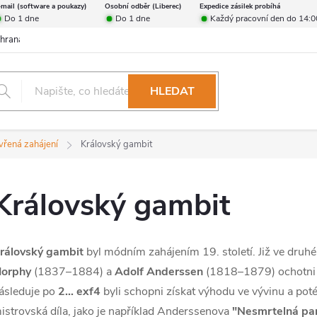
-mail (software a poukazy)
Osobní odběr (Liberec)
Expedice zásilek probíhá
Do 1 dne
Do 1 dne
Každý pracovní den do 14:0
hrana osobních údajů
Reklamační řád
Formulář pro odstoupení od 
HLEDAT
vřená zahájení
Královský gambit
Královský gambit
rálovský gambit
byl módním zahájením 19. století. Již ve druhé
orphy
(1837–1884) a
Adolf Anderssen
(1818–1879) ochotni ob
ásleduje po
2... exf4
byli schopni získat výhodu ve vývinu a pot
istrovská díla, jako je například Anderssenova
"Nesmrtelná par