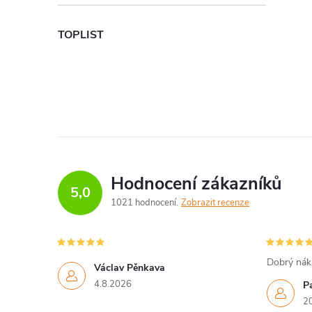
TOPLIST
i
Hodnocení zákazníků
5,0
1021 hodnocení
Zobrazit recenze
Dobrý náku
Václav Pěnkava
4.8.2026
P
2