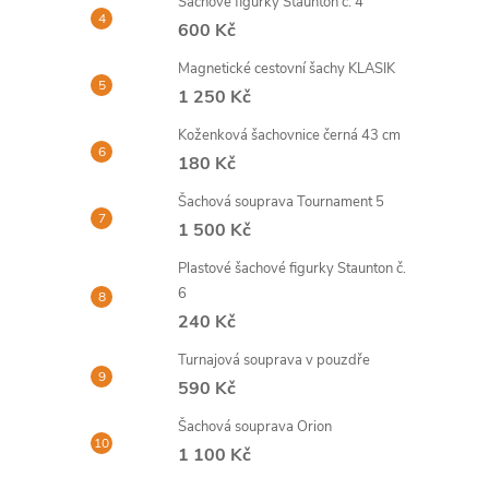
Šachové figurky Staunton č. 4
600 Kč
Magnetické cestovní šachy KLASIK
1 250 Kč
l
Koženková šachovnice černá 43 cm
180 Kč
Šachová souprava Tournament 5
1 500 Kč
Plastové šachové figurky Staunton č.
6
í
240 Kč
Turnajová souprava v pouzdře
590 Kč
r
Šachová souprava Orion
1 100 Kč