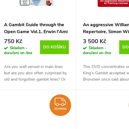
p
s
r
p
A Gambit Guide through the
An aggressive Willia
o
Open Game Vol.1, Erwin l'Ami
Repertoire, Simon Wi
r
- verze ke stažení (anglicky)
verze ke stažení (ang
750 Kč
3 500 Kč
d
DO KOŠÍKU
DO
Skladem -
Skladem -
o
doručení on-line
doručení on-line
u
d
Are you well versed in main lines
This DVD concentrates o
but are you also often surprised by
King’s Gambit accepted w
k
old and forgotten gambit lines? Or
Bronstein once said about
u
are you tired of main lines and do
move, ‘You want to play t
t
you prefer some easy to learn, yet...
Gambit? Well, Black can d
k
3. Nf3. Play...
ZDARMA
ů
t
ZDARMA
ů