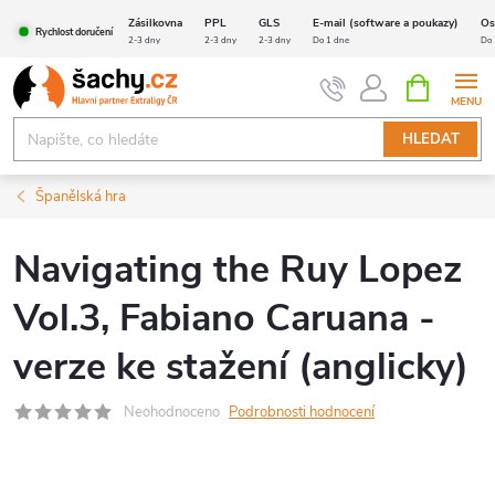
Přejít
Zásilkovna
PPL
GLS
E-mail (software a poukazy)
Os
Rychlost doručení
na
2-3 dny
2-3 dny
2-3 dny
Do 1 dne
Do 
obsah
NÁKUPNÍ
KOŠÍK
HLEDAT
Španělská hra
Navigating the Ruy Lopez
Vol.3, Fabiano Caruana -
verze ke stažení (anglicky)
Neohodnoceno
Podrobnosti hodnocení