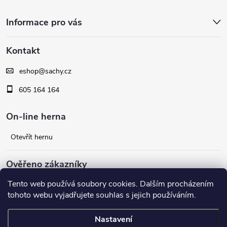
Z
Informace pro vás
á
Kontakt
p
eshop
@
sachy.cz
a
605 164 164
t
On-line herna
í
Otevřít hernu
Ověřeno zákazníky
Tento web používá soubory cookies. Dalším procházením
Facebook
tohoto webu vyjadřujete souhlas s jejich používáním.
Nastavení