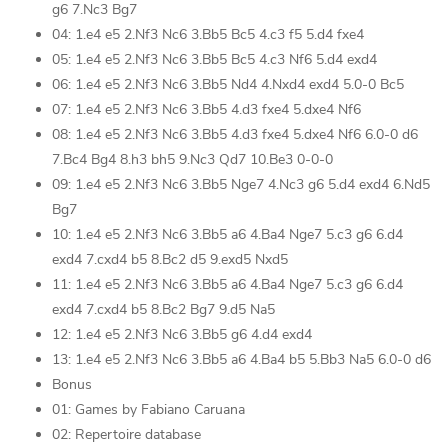
g6 7.Nc3 Bg7
04: 1.e4 e5 2.Nf3 Nc6 3.Bb5 Bc5 4.c3 f5 5.d4 fxe4
05: 1.e4 e5 2.Nf3 Nc6 3.Bb5 Bc5 4.c3 Nf6 5.d4 exd4
06: 1.e4 e5 2.Nf3 Nc6 3.Bb5 Nd4 4.Nxd4 exd4 5.0-0 Bc5
07: 1.e4 e5 2.Nf3 Nc6 3.Bb5 4.d3 fxe4 5.dxe4 Nf6
08: 1.e4 e5 2.Nf3 Nc6 3.Bb5 4.d3 fxe4 5.dxe4 Nf6 6.0-0 d6
7.Bc4 Bg4 8.h3 bh5 9.Nc3 Qd7 10.Be3 0-0-0
09: 1.e4 e5 2.Nf3 Nc6 3.Bb5 Nge7 4.Nc3 g6 5.d4 exd4 6.Nd5
Bg7
10: 1.e4 e5 2.Nf3 Nc6 3.Bb5 a6 4.Ba4 Nge7 5.c3 g6 6.d4
exd4 7.cxd4 b5 8.Bc2 d5 9.exd5 Nxd5
11: 1.e4 e5 2.Nf3 Nc6 3.Bb5 a6 4.Ba4 Nge7 5.c3 g6 6.d4
exd4 7.cxd4 b5 8.Bc2 Bg7 9.d5 Na5
12: 1.e4 e5 2.Nf3 Nc6 3.Bb5 g6 4.d4 exd4
13: 1.e4 e5 2.Nf3 Nc6 3.Bb5 a6 4.Ba4 b5 5.Bb3 Na5 6.0-0 d6
Bonus
01: Games by Fabiano Caruana
02: Repertoire database