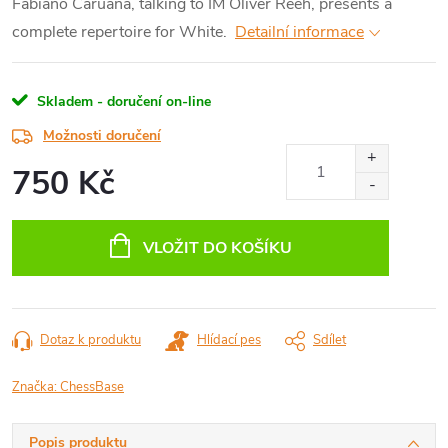
Fabiano Caruana, talking to IM Oliver Reeh, presents a
complete repertoire for White.
Detailní informace
Skladem - doručení on-line
Možnosti doručení
750 Kč
Měrná
cena:
VLOŽIT DO KOŠÍKU
Dotaz k produktu
Hlídací pes
Sdílet
Značka:
ChessBase
Popis produktu