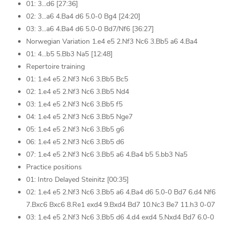
01: 3...d6 [27:36]
02: 3...a6 4.Ba4 d6 5.0-0 Bg4 [24:20]
03: 3...a6 4.Ba4 d6 5.0-0 Bd7/Nf6 [36:27]
Norwegian Variation 1.e4 e5 2.Nf3 Nc6 3.Bb5 a6 4.Ba4
01: 4...b5 5.Bb3 Na5 [12:48]
Repertoire training
01: 1.e4 e5 2.Nf3 Nc6 3.Bb5 Bc5
02: 1.e4 e5 2.Nf3 Nc6 3.Bb5 Nd4
03: 1.e4 e5 2.Nf3 Nc6 3.Bb5 f5
04: 1.e4 e5 2.Nf3 Nc6 3.Bb5 Nge7
05: 1.e4 e5 2.Nf3 Nc6 3.Bb5 g6
06: 1.e4 e5 2.Nf3 Nc6 3.Bb5 d6
07: 1.e4 e5 2.Nf3 Nc6 3.Bb5 a6 4.Ba4 b5 5.bb3 Na5
Practice positions
01: Intro Delayed Steinitz [00:35]
02: 1.e4 e5 2.Nf3 Nc6 3.Bb5 a6 4.Ba4 d6 5.0-0 Bd7 6.d4 Nf6
7.Bxc6 Bxc6 8.Re1 exd4 9.Bxd4 Bd7 10.Nc3 Be7 11.h3 0-07
03: 1.e4 e5 2.Nf3 Nc6 3.Bb5 d6 4.d4 exd4 5.Nxd4 Bd7 6.0-0