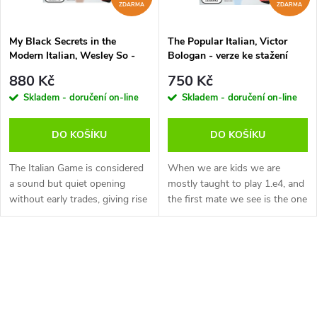
í
ZDARMA
ZDARMA
s
p
My Black Secrets in the
The Popular Italian, Victor
Modern Italian, Wesley So -
Bologan - verze ke stažení
p
verze ke stažení (anglicky)
(anglicky)
r
880 Kč
750 Kč
r
Skladem - doručení on-line
Skladem - doručení on-line
o
o
DO KOŠÍKU
DO KOŠÍKU
d
d
The Italian Game is considered
When we are kids we are
u
a sound but quiet opening
mostly taught to play 1.e4, and
without early trades, giving rise
the first mate we see is the one
u
to rich positions where plans
with Bc4, Qh5 and Qxf7++. It
k
are more important than forced
looks like chess theory is
k
variations — in short, an...
turning back to its roots
O
t
when...
t
v
ů
l