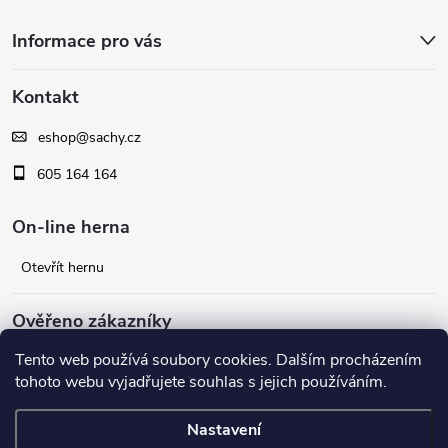
Z
ý
Informace pro vás
á
p
Kontakt
i
p
s
eshop
@
sachy.cz
a
605 164 164
u
t
On-line herna
í
Otevřít hernu
Ověřeno zákazníky
Tento web používá soubory cookies. Dalším procházením
Facebook
tohoto webu vyjadřujete souhlas s jejich používáním.
Nastavení