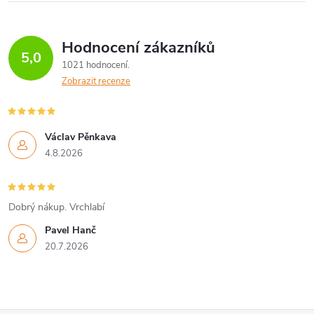
ů
á
Hodnocení zákazníků
d
5,0
1021 hodnocení
a
Zobrazit recenze
c
í
Václav Pěnkava
4.8.2026
p
r
Dobrý nákup. Vrchlabí
v
Pavel Hanč
k
20.7.2026
y
v