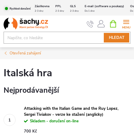
Přejít
Zásilkovna
PPL
GLS
E-mail (software a poukazy)
Os
Rychlost doručení
na
2-3 dny
2-3 dny
2-3 dny
Do 1 dne
Do 
obsah
NÁKUPNÍ
KOŠÍK
HLEDAT
Otevřená zahájení
Italská hra
Nejprodávanější
Attacking with the Italian Game and the Ruy Lopez,
Sergei Tiviakov - verze ke stažení (anglicky)
Skladem - doručení on-line
700 Kč