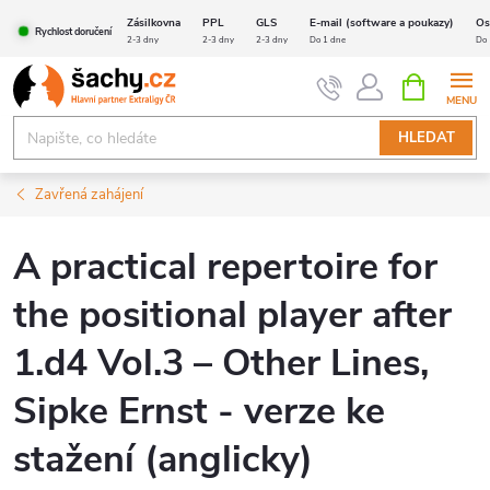
Přejít
Zásilkovna
PPL
GLS
E-mail (software a poukazy)
Os
Rychlost doručení
na
2-3 dny
2-3 dny
2-3 dny
Do 1 dne
Do 
obsah
NÁKUPNÍ
KOŠÍK
HLEDAT
Zavřená zahájení
A practical repertoire for
the positional player after
1.d4 Vol.3 – Other Lines,
Sipke Ernst - verze ke
stažení (anglicky)