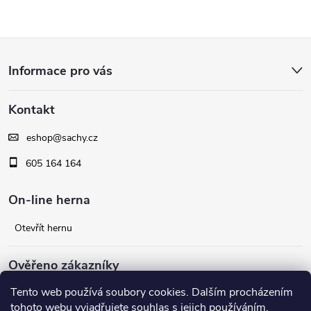
Z
Informace pro vás
á
Kontakt
p
eshop
@
sachy.cz
a
605 164 164
t
On-line herna
í
Otevřít hernu
Ověřeno zákazníky
Tento web používá soubory cookies. Dalším procházením
Facebook
tohoto webu vyjadřujete souhlas s jejich používáním.