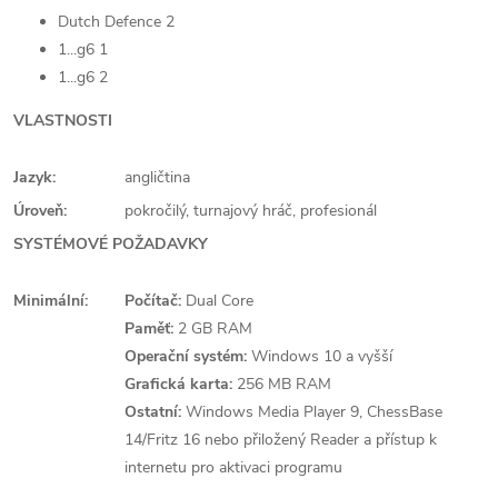
Dutch Defence 2
1...g6 1
1...g6 2
VLASTNOSTI
Jazyk:
angličtina
Úroveň:
pokročilý, turnajový hráč, profesionál
SYSTÉMOVÉ POŽADAVKY
Minimální:
Počítač:
Dual Core
Paměť:
2 GB RAM
Operační systém:
Windows 10 a vyšší
Grafická karta:
256 MB RAM
Ostatní:
Windows Media Player 9, ChessBase
14/Fritz 16 nebo přiložený Reader a přístup k
internetu pro aktivaci programu