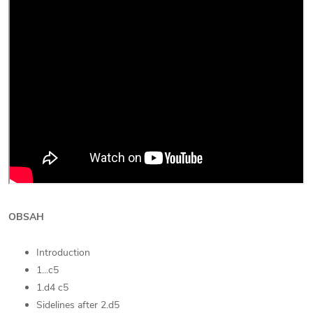
OBSAH
Introduction
1...c5
1.d4 c5
Sidelines after 2.d5