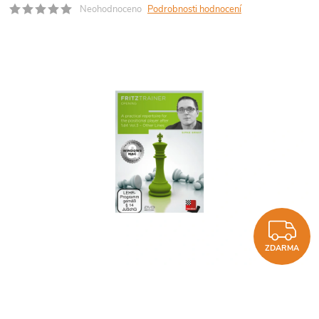
Neohodnoceno
Podrobnosti hodnocení
Z
ZDARMA