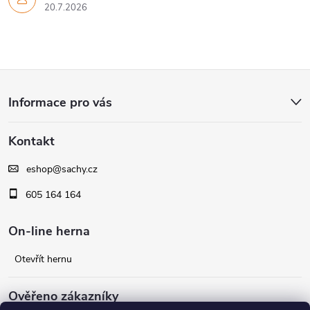
k
20.7.2026
y
v
Z
ý
Informace pro vás
á
p
Kontakt
i
p
s
eshop
@
sachy.cz
a
605 164 164
u
t
On-line herna
í
Otevřít hernu
Ověřeno zákazníky