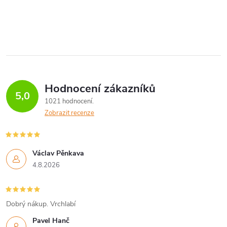
the top Dutch grandmaster
O
presents to...
v
l
á
Hodnocení zákazníků
d
5,0
1021 hodnocení
a
Zobrazit recenze
c
í
Václav Pěnkava
4.8.2026
p
r
Dobrý nákup. Vrchlabí
v
Pavel Hanč