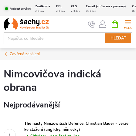
Přejít
Zásilkovna
PPL
GLS
E-mail (software a poukazy)
Os
Rychlost doručení
na
2-3 dny
2-3 dny
2-3 dny
Do 1 dne
Do 
obsah
NÁKUPNÍ
KOŠÍK
HLEDAT
Zavřená zahájení
Nimcovičova indická
obrana
Nejprodávanější
The nasty Nimzowitsch Defence, Christian Bauer - verze
ke stažení (anglicky, německy)