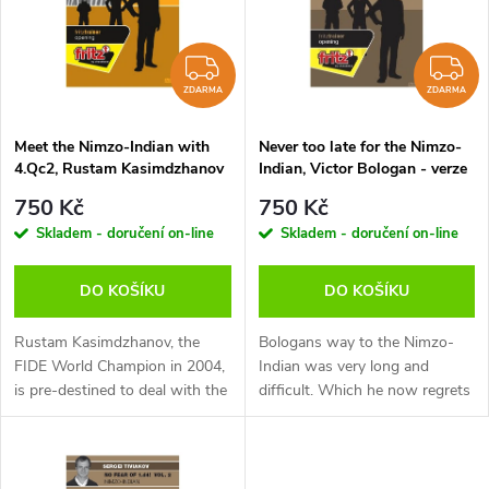
e
p
Abecedně
n
i
ZDARMA
Z
í
ZDARMA
ZDARMA
s
p
Meet the Nimzo-Indian with
Never too late for the Nimzo-
4.Qc2, Rustam Kasimdzhanov
Indian, Victor Bologan - verze
p
- verze ke stažení (anglicky)
ke stažení (anglicky)
r
750 Kč
750 Kč
r
Skladem - doručení on-line
Skladem - doručení on-line
o
o
DO KOŠÍKU
DO KOŠÍKU
d
d
Rustam Kasimdzhanov, the
Bologans way to the Nimzo-
u
FIDE World Champion in 2004,
Indian was very long and
is pre-destined to deal with the
difficult. Which he now regrets
u
subject of the Nimzo-Indian
a lot: “I would better start it
k
with 4.Qc2, since he has been
when I was young. First I
k
extremely successful with this...
played only the King’s Indian...