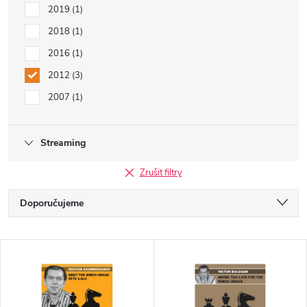
2019
1
2018
1
2016
1
2012
3
2007
1
Streaming
Zrušit filtry
Ř
Doporučujeme
a
Nejlevnější
V
Nejdražší
z
ý
Nejprodávanější