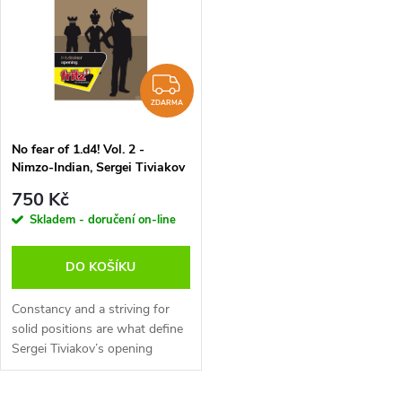
t
t
ů
ů
ZDARMA
ZDARMA
No fear of 1.d4! Vol. 2 -
Nimzo-Indian, Sergei Tiviakov
- verze ke stažení (anglicky)
750 Kč
Skladem - doručení on-line
DO KOŠÍKU
Constancy and a striving for
solid positions are what define
Sergei Tiviakov’s opening
repertoire. On his two
repertoire DVDs against 1.d4