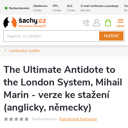
Přejít
Zásilkovna
PPL
GLS
E-mail (software a poukazy)
Os
Rychlost doručení
na
2-3 dny
2-3 dny
2-3 dny
Do 1 dne
Do 
obsah
NÁKUPNÍ
KOŠÍK
HLEDAT
Londýnský systém
The Ultimate Antidote to
the London System, Mihail
Marin - verze ke stažení
(anglicky, německy)
Neohodnoceno
Podrobnosti hodnocení