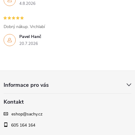
4.8.2026
Dobrý nákup. Vrchlabí
Pavel Hanč
20.7.2026
Z
Informace pro vás
á
Kontakt
p
eshop
@
sachy.cz
a
605 164 164