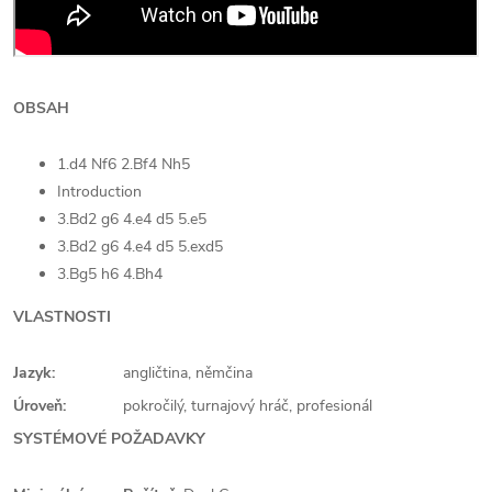
OBSAH
1.d4 Nf6 2.Bf4 Nh5
Introduction
3.Bd2 g6 4.e4 d5 5.e5
3.Bd2 g6 4.e4 d5 5.exd5
3.Bg5 h6 4.Bh4
VLASTNOSTI
Jazyk:
angličtina, němčina
Úroveň:
pokročilý, turnajový hráč, profesionál
SYSTÉMOVÉ POŽADAVKY