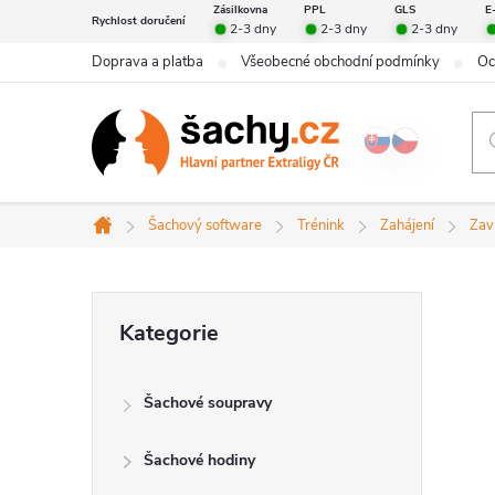
Přejít
Zásilkovna
PPL
GLS
E
Rychlost doručení
2-3 dny
2-3 dny
2-3 dny
na
Doprava a platba
Všeobecné obchodní podmínky
Oc
obsah
Šachový software
Trénink
Zahájení
Zav
Domů
P
Přeskočit
Kategorie
kategorie
o
Šachové soupravy
s
Šachové hodiny
t