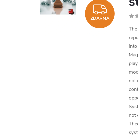
s
ZDAR
ZDARMA
The 
repu
into
Magn
play
mod
not 
cont
opp
Syst
not 
Theo
sys