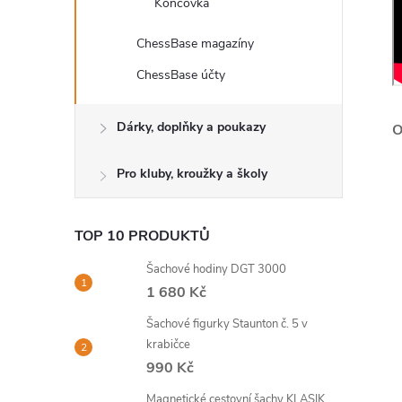
Koncovka
ChessBase magazíny
ChessBase účty
Dárky, doplňky a poukazy
Pro kluby, kroužky a školy
TOP 10 PRODUKTŮ
Šachové hodiny DGT 3000
1 680 Kč
Šachové figurky Staunton č. 5 v
krabičce
990 Kč
Magnetické cestovní šachy KLASIK