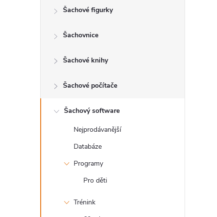
Šachové figurky
r
a
Šachovnice
n
Šachové knihy
n
Šachové počítače
í
Šachový software
Nejprodávanější
p
Databáze
a
Programy
n
Pro děti
Trénink
e