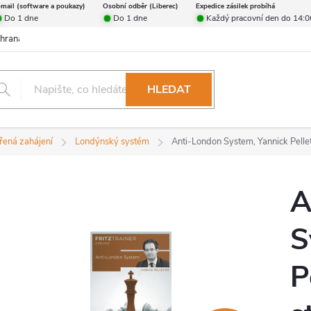
-mail (software a poukazy)
Osobní odběr (Liberec)
Expedice zásilek probíhá
Do 1 dne
Do 1 dne
Každý pracovní den do 14:0
hrana osobních údajů
Reklamační řád
Formulář pro odstoupení od 
HLEDAT
řená zahájení
Londýnský systém
Anti-London System, Yannick Pelleti
A
S
P