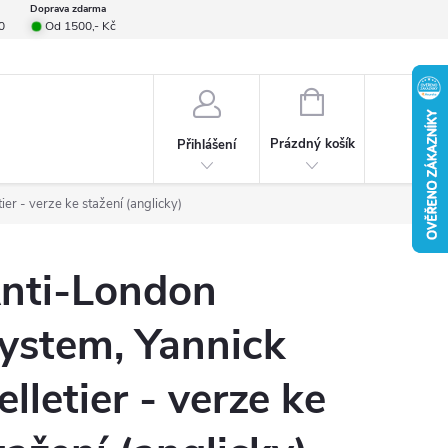
Doprava zdarma
0
Od 1500,- Kč
smlouvy
Formulář pro reklamace
Provizní systém
Napište nám
NÁKUPNÍ
KOŠÍK
Prázdný košík
Přihlášení
er - verze ke stažení (anglicky)
nti-London
ystem, Yannick
elletier - verze ke