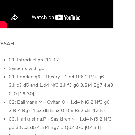
OBSAH
01: Introduction [12:17]
Systems with g6
01: London g6 - Theory - 1.d4 Nf6 2.Bf4 g6
3.Nc3 d5 and 1.d4 Nf6 2.Nf3 g6 3.Bf4 Bg7 4.e3
0-0 [19:30]
02: Ballmann,M - Cvitan,O - 1.d4 Nf6 2.Nf3 g6
3.Bf4 Bg7 4.e3 d6 5.h3 0-0 6.Be2 c5 [12:57]
03: Harikrishna,P - Sasikiran,K - 1.d4 Nf6 2.Nf3
g6 3.Nc3 d5 4.Bf4 Bg7 5.Qd2 0-0 [07:34]