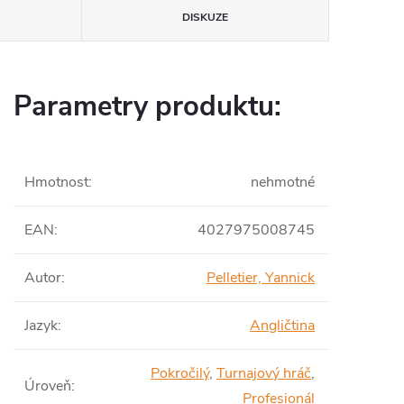
DISKUZE
Parametry produktu:
Hmotnost
:
nehmotné
EAN
:
4027975008745
Autor
:
Pelletier, Yannick
Jazyk
:
Angličtina
Pokročilý
,
Turnajový hráč
,
Úroveň
:
Profesionál