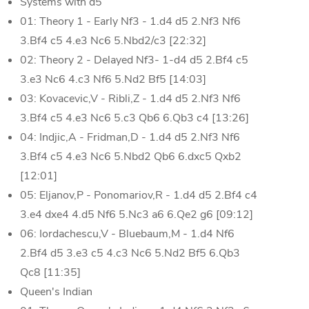
Systems with d5
01: Theory 1 - Early Nf3 - 1.d4 d5 2.Nf3 Nf6
3.Bf4 c5 4.e3 Nc6 5.Nbd2/c3 [22:32]
02: Theory 2 - Delayed Nf3- 1-d4 d5 2.Bf4 c5
3.e3 Nc6 4.c3 Nf6 5.Nd2 Bf5 [14:03]
03: Kovacevic,V - Ribli,Z - 1.d4 d5 2.Nf3 Nf6
3.Bf4 c5 4.e3 Nc6 5.c3 Qb6 6.Qb3 c4 [13:26]
04: Indjic,A - Fridman,D - 1.d4 d5 2.Nf3 Nf6
3.Bf4 c5 4.e3 Nc6 5.Nbd2 Qb6 6.dxc5 Qxb2
[12:01]
05: Eljanov,P - Ponomariov,R - 1.d4 d5 2.Bf4 c4
3.e4 dxe4 4.d5 Nf6 5.Nc3 a6 6.Qe2 g6 [09:12]
06: Iordachescu,V - Bluebaum,M - 1.d4 Nf6
2.Bf4 d5 3.e3 c5 4.c3 Nc6 5.Nd2 Bf5 6.Qb3
Qc8 [11:35]
Queen's Indian