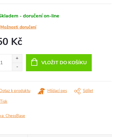
Skladem - doručení on-line
Možnosti doručení
50 Kč
ná
:
VLOŽIT DO KOŠÍKU
Dotaz k produktu
Hlídací pes
Sdílet
Tisk
ka:
ChessBase