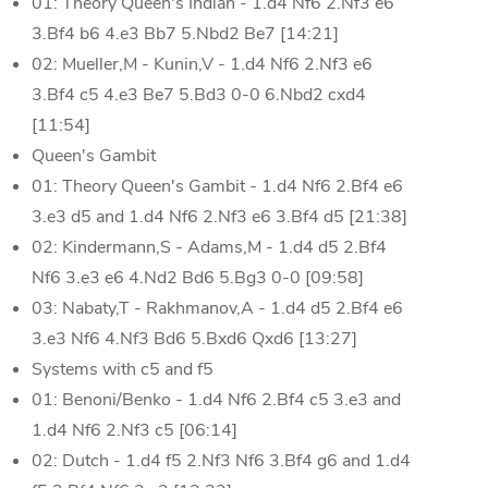
01: Theory Queen's Indian - 1.d4 Nf6 2.Nf3 e6
3.Bf4 b6 4.e3 Bb7 5.Nbd2 Be7 [14:21]
02: Mueller,M - Kunin,V - 1.d4 Nf6 2.Nf3 e6
3.Bf4 c5 4.e3 Be7 5.Bd3 0-0 6.Nbd2 cxd4
[11:54]
Queen's Gambit
01: Theory Queen's Gambit - 1.d4 Nf6 2.Bf4 e6
3.e3 d5 and 1.d4 Nf6 2.Nf3 e6 3.Bf4 d5 [21:38]
02: Kindermann,S - Adams,M - 1.d4 d5 2.Bf4
Nf6 3.e3 e6 4.Nd2 Bd6 5.Bg3 0-0 [09:58]
03: Nabaty,T - Rakhmanov,A - 1.d4 d5 2.Bf4 e6
3.e3 Nf6 4.Nf3 Bd6 5.Bxd6 Qxd6 [13:27]
Systems with c5 and f5
01: Benoni/Benko - 1.d4 Nf6 2.Bf4 c5 3.e3 and
1.d4 Nf6 2.Nf3 c5 [06:14]
02: Dutch - 1.d4 f5 2.Nf3 Nf6 3.Bf4 g6 and 1.d4