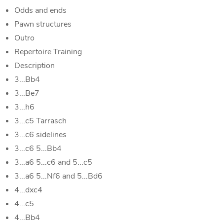
Odds and ends
Pawn structures
Outro
Repertoire Training
Description
3...Bb4
3...Be7
3...h6
3...c5 Tarrasch
3...c6 sidelines
3...c6 5...Bb4
3...a6 5...c6 and 5...c5
3...a6 5...Nf6 and 5...Bd6
4...dxc4
4...c5
4...Bb4