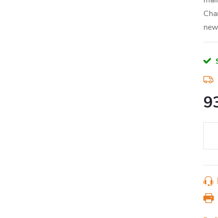
main
Cham
new 
9
Měr
cena