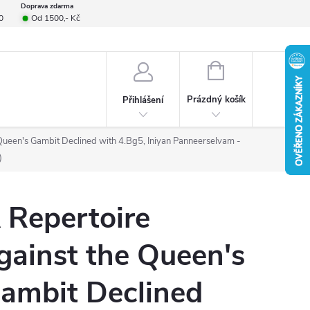
Doprava zdarma
0
Od 1500,- Kč
smlouvy
Formulář pro reklamace
Provizní systém
Napište nám
NÁKUPNÍ
KOŠÍK
Prázdný košík
Přihlášení
Queen's Gambit Declined with 4.Bg5, Iniyan Panneerselvam -
)
 Repertoire
gainst the Queen's
ambit Declined