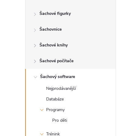
t
Šachové figurky
r
a
Šachovnice
n
Šachové knihy
n
Šachové počítače
í
Šachový software
Nejprodávanější
p
Databáze
a
Programy
n
Pro děti
Trénink