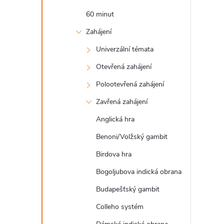
e
60 minut
l
Zahájení
Univerzální témata
Otevřená zahájení
Polootevřená zahájení
Zavřená zahájení
Anglická hra
Benoni/Volžský gambit
Birdova hra
Bogoljubova indická obrana
Budapešťský gambit
Colleho systém