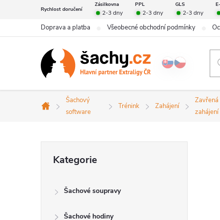
Přejít
Zásilkovna
PPL
GLS
E
Rychlost doručení
2-3 dny
2-3 dny
2-3 dny
na
Doprava a platba
Všeobecné obchodní podmínky
Oc
obsah
Šachový
Zavřená
Trénink
Zahájení
Domů
software
zahájení
P
Přeskočit
Kategorie
kategorie
o
Šachové soupravy
s
Šachové hodiny