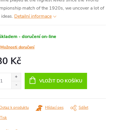
line played at the highest levels since the World
pionship match of the 1920s, we uncover a lot of
ideas.
Detailní informace
Skladem - doručení on-line
Možnosti doručení
30 Kč
ná
:
VLOŽIT DO KOŠÍKU
Dotaz k produktu
Hlídací pes
Sdílet
Tisk