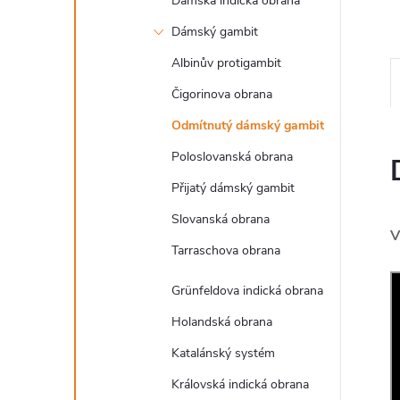
Dámská indická obrana
Dámský gambit
Albinův protigambit
Čigorinova obrana
Odmítnutý dámský gambit
Poloslovanská obrana
Přijatý dámský gambit
Slovanská obrana
V
Tarraschova obrana
Grünfeldova indická obrana
Holandská obrana
Katalánský systém
Královská indická obrana