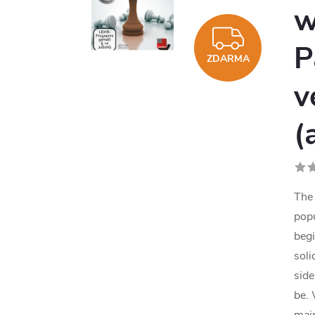
w
ZDAR
P
ZDARMA
v
(
The 
popu
beg
soli
side
be. 