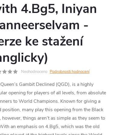
ith 4.Bg5, Iniyan
MA
anneerselvam -
erze ke stažení
anglicky)
Neohodnoceno
Podrobnosti hodnocení
Queen’s Gambit Declined (QGD), is a highly
lar opening for players of all levels, from absolute
inners to World Champions. Known for giving a
d position, many play this opening from the Black
, however, things aren’t as simple as they seem to
With an emphasis on 4.Bg5, which was the old