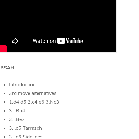
OBSAH
Introduction
3rd move alternatives
1.d4 d5 2.c4 e6 3.Nc3
3...Bb4
3...Be7
3...c5 Tarrasch
3...c6 Sidelines