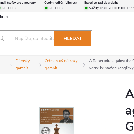
-mail (software a poukazy)
Osobní odběr (Liberec)
Expedice zásilek probíhá
Do 1 dne
Do 1 dne
Každý pracovní den do 14:0
hrana osobních údajů
Reklamační řád
Formulář pro odstoupení od 
HLEDAT
Dámský
Odmítnutý dámský
A Repertoire against the 
gambit
gambit
verze ke stažení (anglicky
A
a
G