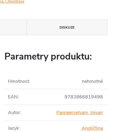
ka:
ChessBase
DISKUZE
Parametry produktu:
Hmotnost
:
nehmotné
EAN
:
9783866819498
Autor
:
Panneerselvam, Iniyan
Jazyk
:
Angličtina