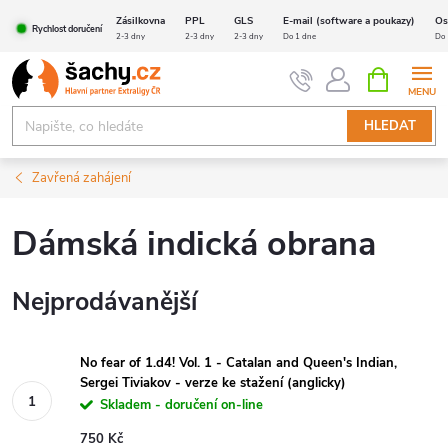
Přejít
Zásilkovna
PPL
GLS
E-mail (software a poukazy)
Os
Rychlost doručení
na
2-3 dny
2-3 dny
2-3 dny
Do 1 dne
Do 
obsah
NÁKUPNÍ
KOŠÍK
HLEDAT
Zavřená zahájení
Dámská indická obrana
Nejprodávanější
No fear of 1.d4! Vol. 1 - Catalan and Queen's Indian,
Sergei Tiviakov - verze ke stažení (anglicky)
Skladem - doručení on-line
750 Kč