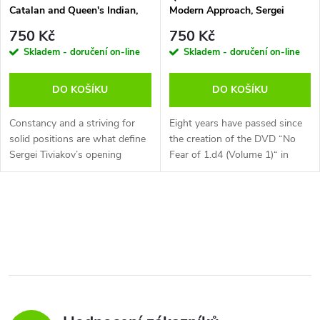
Catalan and Queen's Indian,
Modern Approach, Sergei
Sergei Tiviakov - verze ke
Tiviakov - verze ke stažení
750 Kč
750 Kč
stažení (anglicky)
(anglicky)
Skladem - doručení on-line
Skladem - doručení on-line
DO KOŠÍKU
DO KOŠÍKU
Constancy and a striving for
Eight years have passed since
solid positions are what define
the creation of the DVD “No
Sergei Tiviakov’s opening
Fear of 1.d4 (Volume 1)“ in
repertoire. On his two
which Sergei Tiviakov, among
repertoire DVDs against 1.d4
other things, explained how to
the top Dutch grandmaster
play the Queen’s Indian
O
presents to...
Defence...
v
l
á