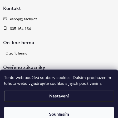
á
p
Kontakt
i
p
s
eshop
@
sachy.cz
a
605 164 164
u
t
On-line herna
í
Otevřít hernu
Ověřeno zákazníky
Tento web používá soubory cookies. Dalším procházením
Facebook
tohoto webu vyjadřujete souhlas s jejich používáním.
Nastavení
Copyright 2026
šachy.cz
. Všechna práva vyhrazena.
Souhlasím