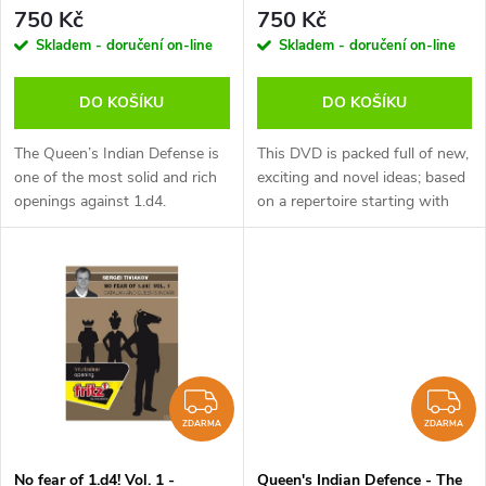
p
Defense, Victor Bologan -
Simon Williams - verze ke
r
750 Kč
750 Kč
verze ke stažení (anglicky)
stažení (anglicky)
r
Skladem - doručení on-line
Skladem - doručení on-line
o
o
DO KOŠÍKU
DO KOŠÍKU
d
d
The Queen’s Indian Defense is
This DVD is packed full of new,
u
one of the most solid and rich
exciting and novel ideas; based
openings against 1.d4.
on a repertoire starting with
u
Together with the Nimzo-
the moves 1 d4 Nf6 2 c4 e6 3
k
Indian and the Catalan it forms
Nf3 with g3! to follow.
k
the so called “Classical Setup”,...
Currently this is the most...
t
t
ů
ů
ZDARMA
Z
ZDARMA
ZDARMA
No fear of 1.d4! Vol. 1 -
Queen's Indian Defence - The