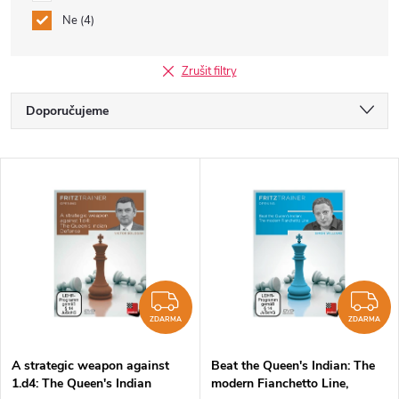
Ne
4
Zrušit filtry
Ř
Doporučujeme
a
Nejlevnější
V
Nejdražší
z
ý
Nejprodávanější
e
p
Abecedně
n
i
ZDARMA
Z
í
ZDARMA
ZDARMA
s
p
A strategic weapon against
Beat the Queen's Indian: The
1.d4: The Queen's Indian
modern Fianchetto Line,