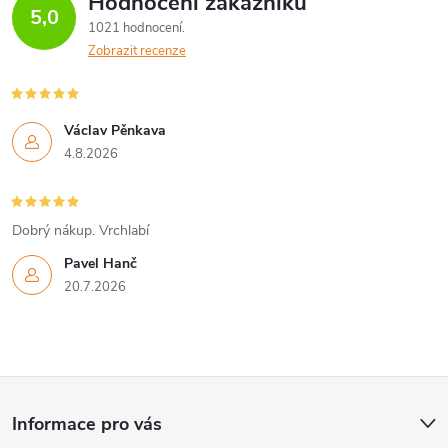
Hodnocení zákazníků
d
5,0
1021 hodnocení
a
Zobrazit recenze
c
í
Václav Pěnkava
4.8.2026
p
r
Dobrý nákup. Vrchlabí
v
Pavel Hanč
k
20.7.2026
y
v
Z
ý
Informace pro vás