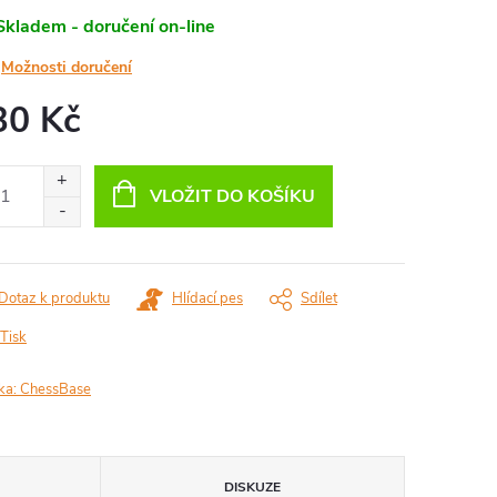
Skladem - doručení on-line
Možnosti doručení
30 Kč
ná
:
VLOŽIT DO KOŠÍKU
Dotaz k produktu
Hlídací pes
Sdílet
Tisk
ka:
ChessBase
DISKUZE