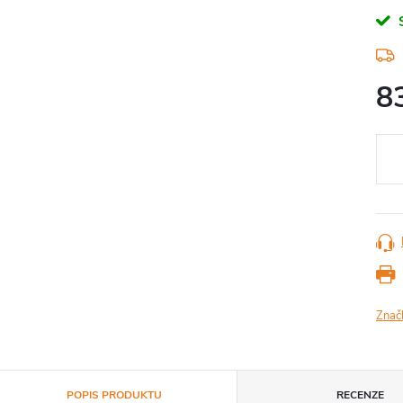
8
Měr
cena
Znač
POPIS PRODUKTU
RECENZE