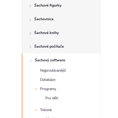
Šachové figurky
r
a
Šachovnice
n
Šachové knihy
n
Šachové počítače
í
Šachový software
Nejprodávanější
p
Databáze
a
Programy
n
Pro děti
Trénink
e