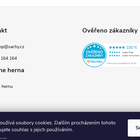
akt
Ověřeno zákazníky
op
@
sachy.cz
 164 164
ne herna
t hernu
oužívá soubory cookies. Dalším procházením tohoto
S
jete souhlas s jejich používáním.