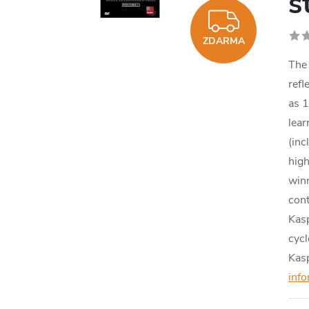
s
ZDAR
ZDARMA
The 
refl
as 1
lear
(inc
high
winn
cont
Kas
cycl
Kasp
inf