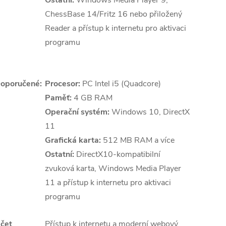
Ostatní:
Windows Media Player 9,
ChessBase 14/Fritz 16 nebo přiložený
Reader a přístup k internetu pro aktivaci
programu
oporučené:
Procesor:
PC Intel i5 (Quadcore)
Paměť:
4 GB RAM
Operační systém:
Windows 10, DirectX
11
Grafická karta:
512 MB RAM a více
Ostatní:
DirectX10-kompatibilní
zvuková karta, Windows Media Player
11 a přístup k internetu pro aktivaci
programu
čet
Přístup k internetu a moderní webový