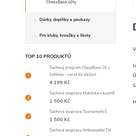
ChessBase účty
Dárky, doplňky a poukazy
Pro kluby, kroužky a školy
V
TOP 10 PRODUKTŮ
J
Šachový program ChessBase 26 s
češtinou - verze ke stažení
Ú
4 199 Kč
S
Šachová souprava Klubovka v kazetě
1 500 Kč
M
Šachová souprava Tournament 5
1 500 Kč
Šachová souprava Ambassador De