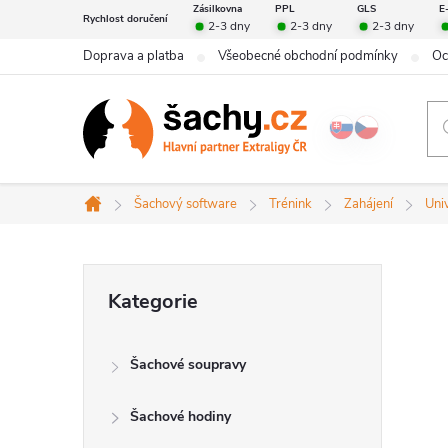
Přejít
Zásilkovna
PPL
GLS
E
Rychlost doručení
2-3 dny
2-3 dny
2-3 dny
na
Doprava a platba
Všeobecné obchodní podmínky
Oc
obsah
Šachový software
Trénink
Zahájení
Uni
Domů
P
Přeskočit
Kategorie
kategorie
o
Šachové soupravy
s
Šachové hodiny
t