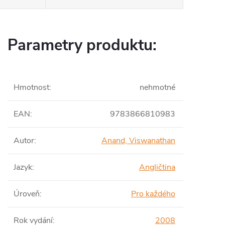
Parametry produktu:
Hmotnost
:
nehmotné
EAN
:
9783866810983
Autor
:
Anand, Viswanathan
Jazyk
:
Angličtina
Úroveň
:
Pro každého
Rok vydání
:
2008