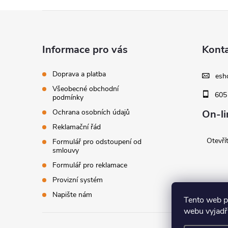
Z
á
Informace pro vás
Kont
p
Doprava a platba
esh
Všeobecné obchodní
a
605
podmínky
Ochrana osobních údajů
On-li
t
Reklamační řád
í
Otevří
Formulář pro odstoupení od
smlouvy
Formulář pro reklamace
Provizní systém
Napište nám
Tento web p
webu vyjadřu