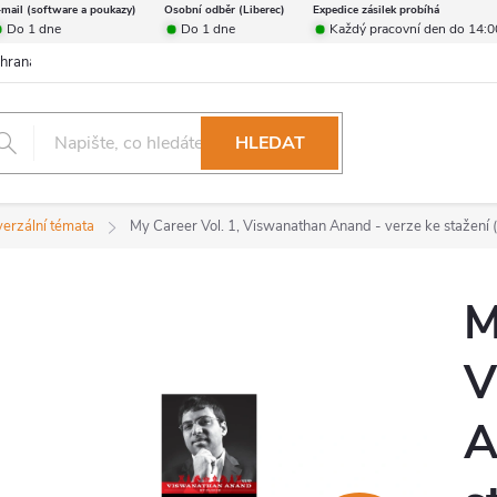
-mail (software a poukazy)
Osobní odběr (Liberec)
Expedice zásilek probíhá
Do 1 dne
Do 1 dne
Každý pracovní den do 14:0
hrana osobních údajů
Reklamační řád
Formulář pro odstoupení od 
HLEDAT
verzální témata
My Career Vol. 1, Viswanathan Anand - verze ke stažení (
M
V
A