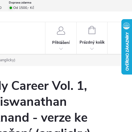
Doprava zdarma
0
Od 1500,- Kč
smlouvy
Formulář pro reklamace
Provizní systém
Napište nám
NÁKUPNÍ
KOŠÍK
Prázdný košík
Přihlášení
anglicky)
y Career Vol. 1,
iswanathan
nand - verze ke