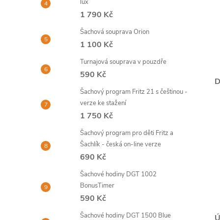
lux
1 790 Kč
Šachová souprava Orion
1 100 Kč
Turnajová souprava v pouzdře
590 Kč
D
Šachový program Fritz 21 s češtinou -
verze ke stažení
1 750 Kč
Šachový program pro děti Fritz a
Šachlík - česká on-line verze
690 Kč
Šachové hodiny DGT 1002
BonusTimer
590 Kč
Šachové hodiny DGT 1500 Blue
Ú