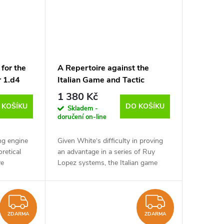
 for the
A Repertoire against the
r 1.d4
Italian Game and Tactic
 - verze
Toolbox Italian Game, Mihail
1 380 Kč
Marin - verze ke stažení
 KOŠÍKU
DO KOŠÍKU
Skladem -
(anglicky)
doručení on-line
ong engine
Given White‘s difficulty in proving
retical
an advantage in a series of Ruy
ve
Lopez systems, the Italian game
 you. In
(also known as Giuoco Piano), has
show you a
become increasingly popular. In the
systems...
ZDARMA
ZDARM
ZDARMA
ZDARMA