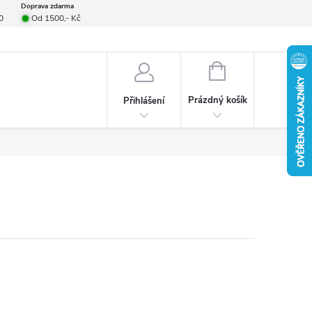
Doprava zdarma
0
Od 1500,- Kč
smlouvy
Formulář pro reklamace
Provizní systém
Napište nám
NÁKUPNÍ
KOŠÍK
Prázdný košík
Přihlášení