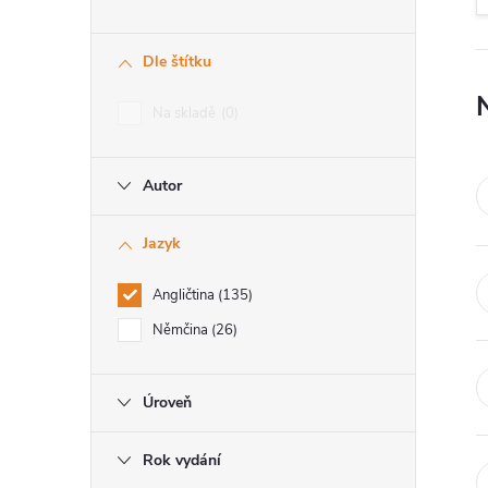
r
Dle štítku
a
Na skladě
0
n
Autor
n
í
Jazyk
Angličtina
135
p
Němčina
26
a
Úroveň
n
e
Rok vydání