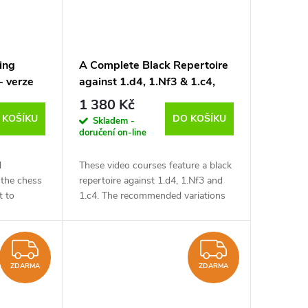
ing
A Complete Black Repertoire
- verze
against 1.d4, 1.Nf3 & 1.c4,
Robert Ris - verze ke stažení
1 380 Kč
(anglicky)
 KOŠÍKU
DO KOŠÍKU
Skladem -
doručení on-line
d
These video courses feature a black
the chess
repertoire against 1.d4, 1.Nf3 and
t to
1.c4. The recommended variations
ith more
are easy to learn and not difficult to
ents come
remember, but also pose White...
ZDARMA
ZDARM
ZDARMA
ZDARMA