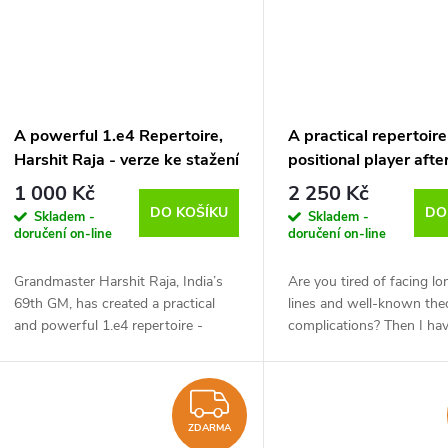
A powerful 1.e4 Repertoire,
A practical repertoire
Harshit Raja - verze ke stažení
positional player afte
(anglicky)
Vol.1 – 3, Sipke Ernst
1 000 Kč
2 250 Kč
ke stažení (anglicky)
DO KOŠÍKU
DO
Skladem -
Skladem -
doručení on-line
doručení on-line
Grandmaster Harshit Raja, India’s
Are you tired of facing l
69th GM, has created a practical
lines and well-known theo
and powerful 1.e4 repertoire -
complications? Then I ha
perfect for players who want to
something interesting for
play aggressively without drowning
this video course, I will 
in opening...
repertoire...
ZDARMA
ZDARMA