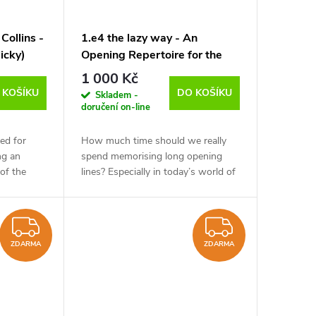
Collins -
1.e4 the lazy way - An
licky)
Opening Repertoire for the
smart Player, Victor Bologan -
1 000 Kč
verze ke stažení (anglicky)
 KOŠÍKU
DO KOŠÍKU
Skladem -
doručení on-line
ed for
How much time should we really
ng an
spend memorising long opening
 of the
lines? Especially in today’s world of
ult and
rapid and blitz games, it’s become
rned off
more important to build a repertoire
that’s...
ZDARMA
ZDARM
ZDARMA
ZDARMA