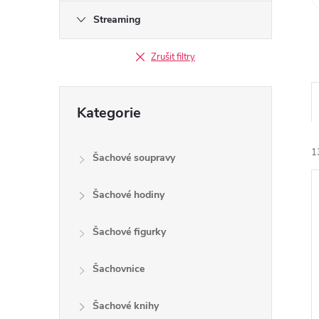
l
Streaming
Zrušit filtry
Přeskočit
Kategorie
kategorie
1
Šachové soupravy
Šachové hodiny
Šachové figurky
í
Šachovnice
i
Šachové knihy