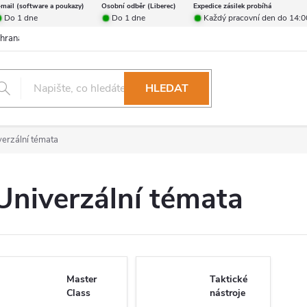
-mail (software a poukazy)
Osobní odběr (Liberec)
Expedice zásilek probíhá
Do 1 dne
Do 1 dne
Každý pracovní den do 14:0
hrana osobních údajů
Reklamační řád
Formulář pro odstoupení od 
HLEDAT
verzální témata
Univerzální témata
Master
Taktické
Class
nástroje