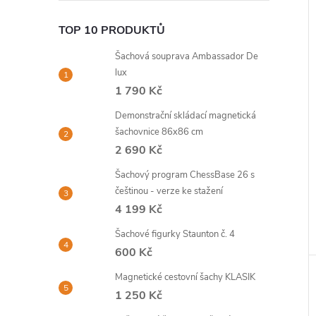
TOP 10 PRODUKTŮ
Šachová souprava Ambassador De
lux
1 790 Kč
Demonstrační skládací magnetická
šachovnice 86x86 cm
2 690 Kč
Šachový program ChessBase 26 s
češtinou - verze ke stažení
4 199 Kč
Šachové figurky Staunton č. 4
600 Kč
Magnetické cestovní šachy KLASIK
1 250 Kč