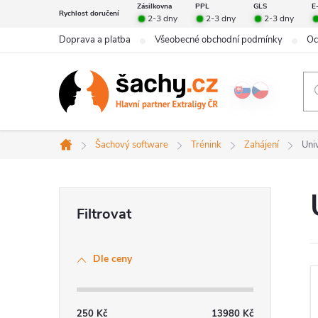
Přejít
Zásilkovna
PPL
GLS
E
Rychlost doručení
2-3 dny
2-3 dny
2-3 dny
na
Doprava a platba
Všeobecné obchodní podmínky
Oc
obsah
Šachový software
Trénink
Zahájení
Uni
Domů
P
o
Dle ceny
s
t
250
Kč
13980
Kč