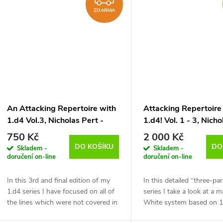
ZDARMA
An Attacking Repertoire with
Attacking Repertoire
1.d4 Vol.3, Nicholas Pert -
1.d4! Vol. 1 - 3, Nich
verze ke stažení (anglicky)
- verze ke stažení (an
750 Kč
2 000 Kč
DO KOŠÍKU
DO
Skladem -
Skladem -
doručení on-line
doručení on-line
In this 3rd and final edition of my
In this detailed “three-pa
1.d4 series I have focused on all of
series I take a look at a m
the lines which were not covered in
White system based on 1.
the 1.d4 d5 (volume 1) or 1. d4 Nf6
series is aimed at the amb