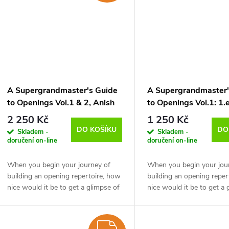
A Supergrandmaster's Guide
A Supergrandmaster'
to Openings Vol.1 & 2, Anish
to Openings Vol.1: 1.
Giri - verze ke stažení
Giri - verze ke stažen
2 250 Kč
1 250 Kč
(anglicky)
(anglicky)
DO KOŠÍKU
DO
Skladem -
Skladem -
doručení on-line
doručení on-line
When you begin your journey of
When you begin your jou
building an opening repertoire, how
building an opening reper
nice would it be to get a glimpse of
nice would it be to get a 
what each opening looks like
what each opening looks 
through the eyes of a super GM. It
through the eyes of a sup
would...
would...
ZDARMA