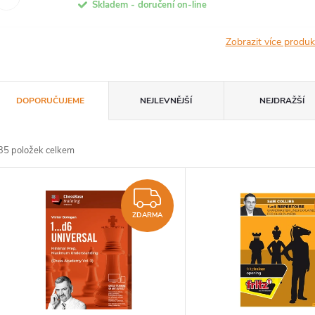
Skladem - doručení on-line
Zobrazit více produ
Ř
DOPORUČUJEME
NEJLEVNĚJŠÍ
NEJDRAŽŠÍ
a
35
položek celkem
z
V
e
ZDARMA
ý
ZDARMA
n
p
p