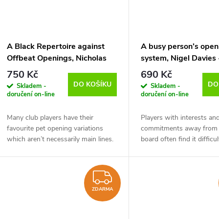
A Black Repertoire against
A busy person’s open
Offbeat Openings, Nicholas
system, Nigel Davies 
Pert - verze ke stažení
ke stažení (anglicky)
750 Kč
690 Kč
(anglicky)
DO KOŠÍKU
DO
Skladem -
Skladem -
doručení on-line
doručení on-line
Many club players have their
Players with interests an
favourite pet opening variations
commitments away from 
which aren’t necessarily main lines.
board often find it difficul
It’s important to know how to
compete against those w
handle these variations as your
study time. Their oppon
opponent will...
to the board armed...
ZDARMA
ZDARMA