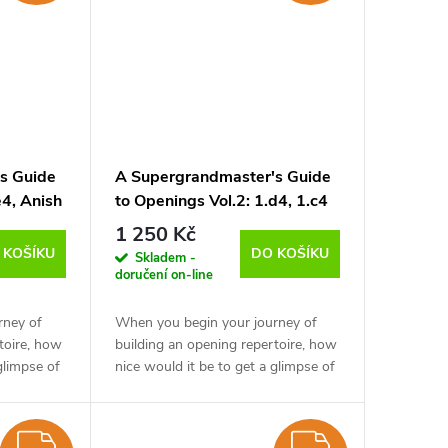
s Guide
A Supergrandmaster's Guide
e4, Anish
to Openings Vol.2: 1.d4, 1.c4
í
and Sidelines, Anish Giri -
1 250 Kč
verze ke stažení (anglicky)
 KOŠÍKU
DO KOŠÍKU
Skladem -
doručení on-line
rney of
When you begin your journey of
toire, how
building an opening repertoire, how
glimpse of
nice would it be to get a glimpse of
like
what each opening looks like
er GM. It
through the eyes of a super GM. It
would...
ZDARMA
ZDARM