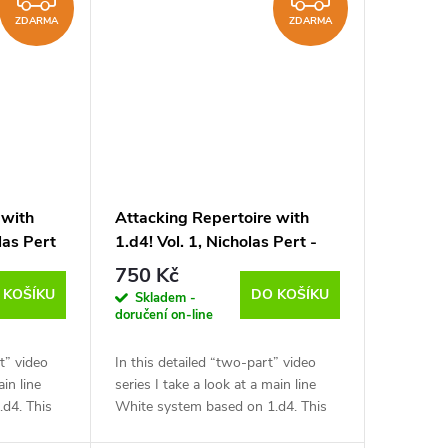
ZDARMA
ZDARMA
 with
Attacking Repertoire with
olas Pert
1.d4! Vol. 1, Nicholas Pert -
glicky)
verze ke stažení (anglicky)
750 Kč
 KOŠÍKU
DO KOŠÍKU
Skladem -
doručení on-line
rt” video
In this detailed “two-part” video
ain line
series I take a look at a main line
d4. This
White system based on 1.d4. This
itious
series is aimed at the ambitious