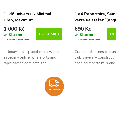
s
r
p
1...d6 universal - Minimal
1.e4 Repertoire, Sam 
o
Prep, Maximum
verze ke stažení (ang
r
Understanding, Victor
1 000 Kč
690 Kč
d
Bologan - verze ke stažení
DO KOŠÍKU
DO
Skladem -
Skladem -
o
(anglicky)
doručení on-line
doručení on-line
u
d
In today’s fast-paced chess world,
Grandmaster lines explain
especially online, where blitz and
club players – Constructi
k
rapid games dominate, the
opening repertoire is one
u
traditional approach of grinding
chess player’s most diffic
t
through lines of opening theory can
time-consuming tasks. Tu
k
feel...
by masses of...
ZDARMA
ů
t
ZDARMA
ů