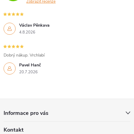
Zobrazit recenze
Václav Pěnkava
4.8.2026
Dobrý nákup. Vrchlabí
Pavel Hanč
20.7.2026
Z
Informace pro vás
á
Kontakt