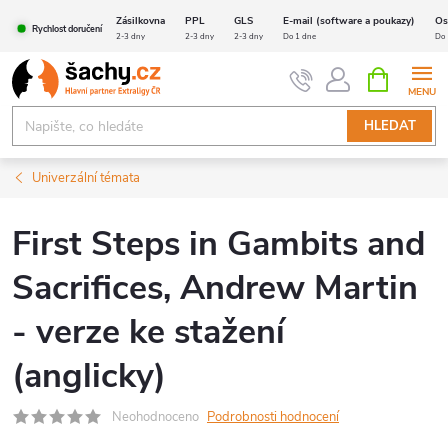
Přejít
Zásilkovna
PPL
GLS
E-mail (software a poukazy)
Os
Rychlost doručení
na
2-3 dny
2-3 dny
2-3 dny
Do 1 dne
Do 
obsah
NÁKUPNÍ
KOŠÍK
HLEDAT
Univerzální témata
First Steps in Gambits and
Sacrifices, Andrew Martin
- verze ke stažení
(anglicky)
Neohodnoceno
Podrobnosti hodnocení