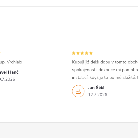
p. Vrchlabí
Kupuji již delší dobu v tomto obc
spokojenosti. dokonce mi pomohou
avel Hanč
instalací, když je to po mě složité. 
0.7.2026
Jan Šébl
12.7.2026