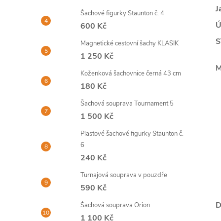
J
Šachové figurky Staunton č. 4
Ú
600 Kč
S
Magnetické cestovní šachy KLASIK
1 250 Kč
M
Koženková šachovnice černá 43 cm
180 Kč
Šachová souprava Tournament 5
1 500 Kč
Plastové šachové figurky Staunton č.
6
240 Kč
Turnajová souprava v pouzdře
590 Kč
D
Šachová souprava Orion
1 100 Kč