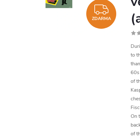
v
ZDAR
(
ZDARMA
Duri
to t
than
60s 
of t
Kasp
ches
Fisc
On 
back
of 