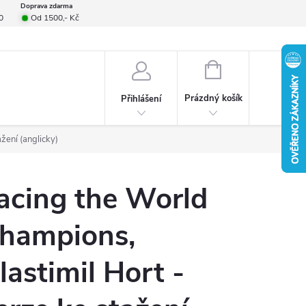
Doprava zdarma
0
Od 1500,- Kč
smlouvy
Formulář pro reklamace
Provizní systém
Napište nám
NÁKUPNÍ
KOŠÍK
Prázdný košík
Přihlášení
žení (anglicky)
acing the World
hampions,
lastimil Hort -