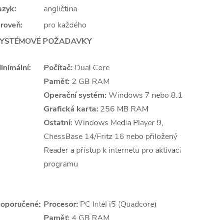
azyk:
angličtina
roveň:
pro každého
YSTÉMOVÉ POŽADAVKY
inimální:
Počítač:
Dual Core
Paměť:
2 GB RAM
Operační systém:
Windows 7 nebo 8.1
Grafická karta:
256 MB RAM
Ostatní:
Windows Media Player 9,
ChessBase 14/Fritz 16 nebo přiložený
Reader a přístup k internetu pro aktivaci
programu
oporučené:
Procesor:
PC Intel i5 (Quadcore)
Paměť:
4 GB RAM