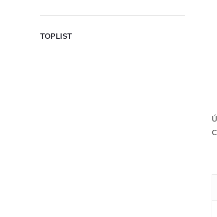
TOPLIST
Ú
C