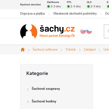
Přejít
Zásilkovna
PPL
GLS
E
Rychlost doručení
2-3 dny
2-3 dny
2-3 dny
na
Doprava a platba
Všeobecné obchodní podmínky
Oc
obsah
Šachový software
Trénink
Zahájení
Uni
Domů
P
Přeskočit
Kategorie
kategorie
o
Šachové soupravy
s
Šachové hodiny
t