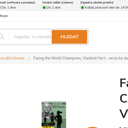
-mail (software a poukazy)
Osobní odběr (Liberec)
Expedice zásilek probíhá
Do 1 dne
Do 1 dne
Každý pracovní den do 14:0
hrana osobních údajů
Reklamační řád
Formulář pro odstoupení od 
HLEDAT
verzální témata
Facing the World Champions, Vlastimil Hort - verze ke sta
F
C
V