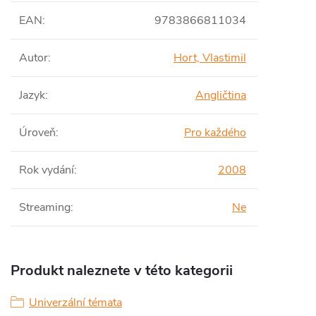
EAN
:
9783866811034
Autor
:
Hort, Vlastimil
Jazyk
:
Angličtina
Úroveň
:
Pro každého
Rok vydání
:
2008
Streaming
:
Ne
Produkt naleznete v této kategorii
Univerzální témata