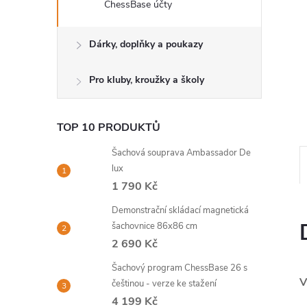
ChessBase účty
Dárky, doplňky a poukazy
Pro kluby, kroužky a školy
TOP 10 PRODUKTŮ
Šachová souprava Ambassador De
lux
1 790 Kč
Demonstrační skládací magnetická
šachovnice 86x86 cm
2 690 Kč
Šachový program ChessBase 26 s
V
češtinou - verze ke stažení
4 199 Kč