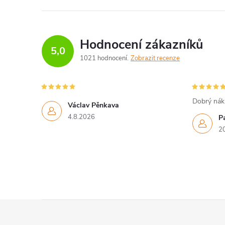
Hodnocení zákazníků
5,0
1021 hodnocení
Zobrazit recenze
Dobrý náku
Václav Pěnkava
4.8.2026
P
2
Z