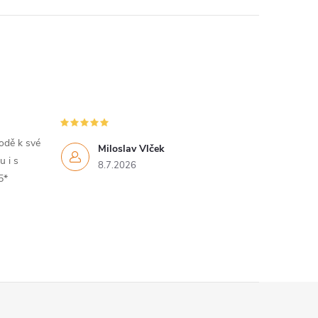
hodě k své
Miloslav Vlček
 i s
8.7.2026
5*