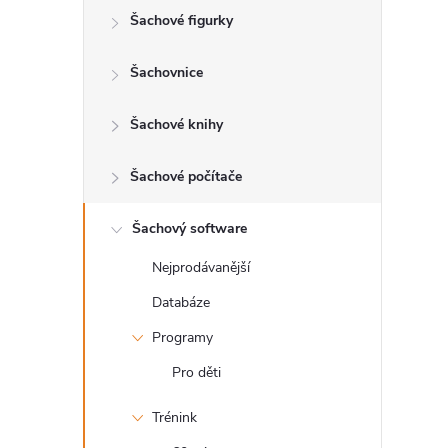
Šachové figurky
r
a
Šachovnice
n
Šachové knihy
n
Šachové počítače
í
Šachový software
Nejprodávanější
p
Databáze
a
Programy
n
Pro děti
Trénink
e