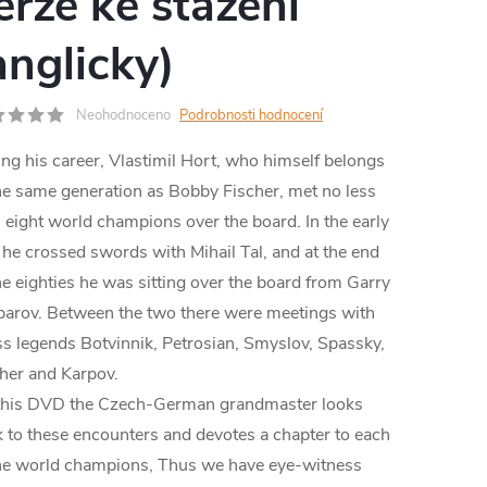
erze ke stažení
MA
anglicky)
Neohodnoceno
Podrobnosti hodnocení
ng his career, Vlastimil Hort, who himself belongs
he same generation as Bobby Fischer, met no less
 eight world champions over the board. In the early
he crossed swords with Mihail Tal, and at the end
he eighties he was sitting over the board from Garry
arov. Between the two there were meetings with
s legends Botvinnik, Petrosian, Smyslov, Spassky,
her and Karpov.
this DVD the Czech-German grandmaster looks
 to these encounters and devotes a chapter to each
the world champions, Thus we have eye-witness