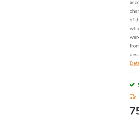
acco
cham
of t
whic
were
from
desc
Deta
7
Měr
cena