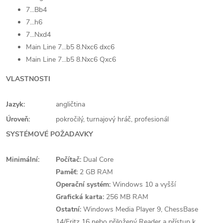
7...Bb4
7...h6
7...Nxd4
Main Line 7...b5 8.Nxc6 dxc6
Main Line 7...b5 8.Nxc6 Qxc6
VLASTNOSTI
Jazyk:
angličtina
Úroveň:
pokročilý, turnajový hráč, profesionál
SYSTÉMOVÉ POŽADAVKY
Minimální:
Počítač:
Dual Core
Paměť:
2 GB RAM
Operační systém:
Windows 10 a vyšší
Grafická karta:
256 MB RAM
Ostatní:
Windows Media Player 9, ChessBase
14/Fritz 16 nebo přiložený Reader a přístup k