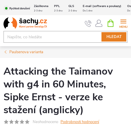
Přejít
Zásilkovna
PPL
GLS
E-mail (software a poukazy)
Os
Rychlost doručení
na
2-3 dny
2-3 dny
2-3 dny
Do 1 dne
Do 
obsah
NÁKUPNÍ
KOŠÍK
HLEDAT
Paulsenova varianta
Attacking the Taimanov
with g4 in 60 Minutes,
Sipke Ernst - verze ke
stažení (anglicky)
Neohodnoceno
Podrobnosti hodnocení