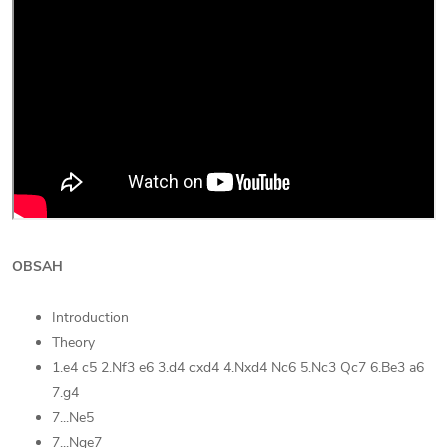
OBSAH
Introduction
Theory
1.e4 c5 2.Nf3 e6 3.d4 cxd4 4.Nxd4 Nc6 5.Nc3 Qc7 6.Be3 a6
7.g4
7...Ne5
7...Nge7