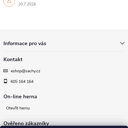
20.7.2026
Z
Informace pro vás
á
Kontakt
p
eshop
@
sachy.cz
a
605 164 164
t
On-line herna
í
Otevřít hernu
Ověřeno zákazníky