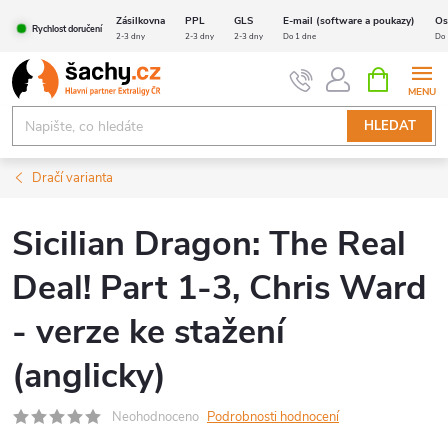
Přejít
Zásilkovna
PPL
GLS
E-mail (software a poukazy)
Os
Rychlost doručení
na
2-3 dny
2-3 dny
2-3 dny
Do 1 dne
Do 
obsah
NÁKUPNÍ
KOŠÍK
HLEDAT
Dračí varianta
Sicilian Dragon: The Real
Deal! Part 1-3, Chris Ward
- verze ke stažení
(anglicky)
Neohodnoceno
Podrobnosti hodnocení