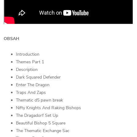
OBSAH
Introduction
Themes Part 1
Description
Dark Squared Defender
Enter The Dragon
Traps And Zaps
Thematic d5 pawn break
Nifty Knights And Raking Bishops
The Dragadorf Set Up
Beautiful Bishop 5 Square
The Thematic Exchange Sac