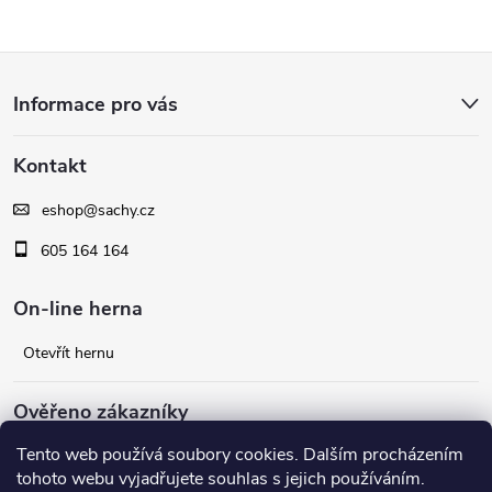
Z
Informace pro vás
á
Kontakt
p
eshop
@
sachy.cz
a
605 164 164
t
On-line herna
í
Otevřít hernu
Ověřeno zákazníky
Tento web používá soubory cookies. Dalším procházením
Facebook
tohoto webu vyjadřujete souhlas s jejich používáním.