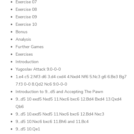
Exercise 07
Exercise 08
Exercise 09
Exercise 10
Bonus
Analysis
Further Games
Exercises
Introduction
Yugoslav Attack 9.0-0-0
1.e4 c5 2.Nf3 d6 3.d4 cxd4 4.Nxd4 Nf6 5.Nc3 g6 6.Be3 Bg7
7.f3 0-0 8.Qd2 Nc6 9.0-0-0
Introduction to 9…d5 and Accepting The Pawn
9...d5 10 exd5 Nxd5 11.Nxc6 bxc6 12.Bd4 Bxd4 13.Qxd4
Qb6
9...d5 10.exd5 Nxd5 11.Nxc6 bxc6 12.Bd4 Nxc3
9...d5 10.Nxc6 bxc6 11.Bh6 and 11.Bc4
9...d5 10.Qe1