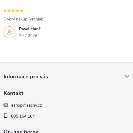
Dobrý nákup. Vrchlabí
Pavel Hanč
20.7.2026
Z
Informace pro vás
á
Kontakt
p
eshop
@
sachy.cz
a
605 164 164
t
On-line herna