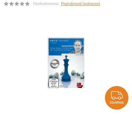
Neohodnoceno
Podrobnosti hodnocení
Z
ZDARMA