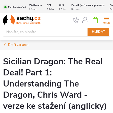
Přejít
Zásilkovna
PPL
GLS
E-mail (software a poukazy)
Os
Rychlost doručení
na
2-3 dny
2-3 dny
2-3 dny
Do 1 dne
Do 
obsah
NÁKUPNÍ
KOŠÍK
HLEDAT
Dračí varianta
Sicilian Dragon: The Real
Deal! Part 1:
Understanding The
Dragon, Chris Ward -
verze ke stažení (anglicky)