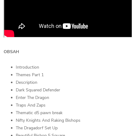
OBSAH
Introduction
Themes Part 1
Description
Dark Squared Defender
Enter The Dragon
Traps And Zaps
Thematic d5 pawn break
Nifty Knights And Raking Bishops
The Dragadorf Set Up
Beautiful Bishop 5 Square