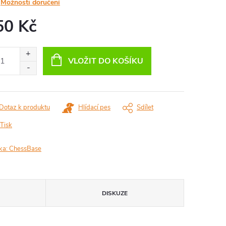
Možnosti doručení
50 Kč
ná
:
VLOŽIT DO KOŠÍKU
Dotaz k produktu
Hlídací pes
Sdílet
Tisk
ka:
ChessBase
DISKUZE