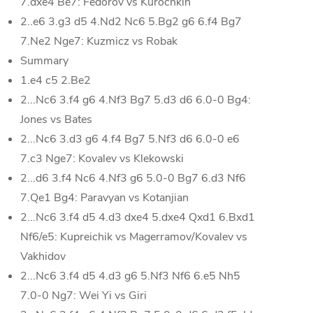
7.dxe4 Be7: Fedorov vs Kurochkin
2..e6 3.g3 d5 4.Nd2 Nc6 5.Bg2 g6 6.f4 Bg7
7.Ne2 Nge7: Kuzmicz vs Robak
Summary
1.e4 c5 2.Be2
2...Nc6 3.f4 g6 4.Nf3 Bg7 5.d3 d6 6.0-0 Bg4:
Jones vs Bates
2...Nc6 3.d3 g6 4.f4 Bg7 5.Nf3 d6 6.0-0 e6
7.c3 Nge7: Kovalev vs Klekowski
2...d6 3.f4 Nc6 4.Nf3 g6 5.0-0 Bg7 6.d3 Nf6
7.Qe1 Bg4: Paravyan vs Kotanjian
2...Nc6 3.f4 d5 4.d3 dxe4 5.dxe4 Qxd1 6.Bxd1
Nf6/e5: Kupreichik vs Magerramov/Kovalev vs
Vakhidov
2...Nc6 3.f4 d5 4.d3 g6 5.Nf3 Nf6 6.e5 Nh5
7.0-0 Ng7: Wei Yi vs Giri