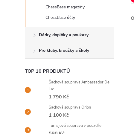
ChessBase magazíny
ChessBase účty
Dárky, doplňky a poukazy
Pro kluby, kroužky a školy
TOP 10 PRODUKTŮ
Šachová souprava Ambassador De
lux
1 790 Kč
Šachová souprava Orion
1 100 Kč
Turnajová souprava v pouzdře
590 Kč