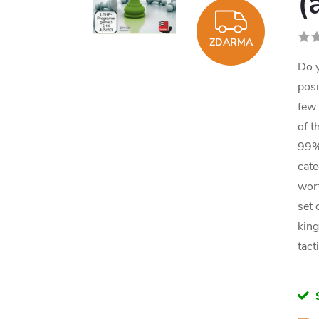
(
ZDAR
ZDARMA
Do y
posi
few 
of t
99% 
cate
wort
set 
king
tact