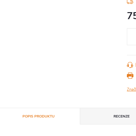
7
Měr
cena
Znač
POPIS PRODUKTU
RECENZE