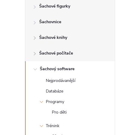
Šachové figurky
r
a
Šachovnice
n
Šachové knihy
n
Šachové počítače
í
Šachový software
Nejprodávanější
p
Databáze
a
Programy
n
Pro děti
Trénink
e