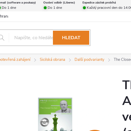
-mail (software a poukazy)
Osobní odběr (Liberec)
Expedice zásilek probíhá
Do 1 dne
Do 1 dne
Každý pracovní den do 14:0
hrana osobních údajů
Reklamační řád
Formulář pro odstoupení od 
HLEDAT
ootevřená zahájení
Sicilská obrana
Další podvarianty
The Closed
T
A
v