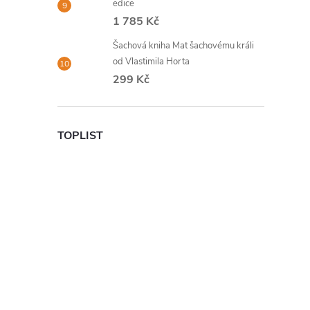
edice
1 785 Kč
Šachová kniha Mat šachovému králi
od Vlastimila Horta
299 Kč
TOPLIST