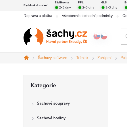
Přejít
Zásilkovna
PPL
GLS
E
Rychlost doručení
2-3 dny
2-3 dny
2-3 dny
na
Doprava a platba
Všeobecné obchodní podmínky
Oc
obsah
Šachový software
Trénink
Zahájení
Pol
Domů
P
Přeskočit
Kategorie
kategorie
o
Šachové soupravy
s
Šachové hodiny
t