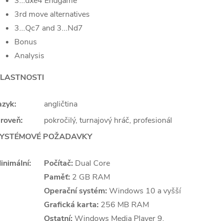
3...dxe4 Endgame
3rd move alternatives
3...Qc7 and 3...Nd7
Bonus
Analysis
LASTNOSTI
azyk:
angličtina
roveň:
pokročilý, turnajový hráč, profesionál
YSTÉMOVÉ POŽADAVKY
inimální:
Počítač:
Dual Core
Paměť:
2 GB RAM
Operační systém:
Windows 10 a vyšší
Grafická karta:
256 MB RAM
Ostatní:
Windows Media Player 9,