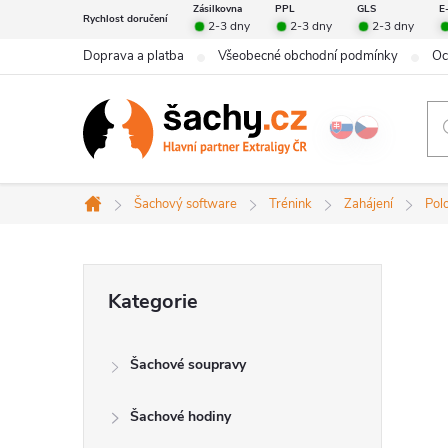
Přejít
Zásilkovna
PPL
GLS
E
Rychlost doručení
2-3 dny
2-3 dny
2-3 dny
na
Doprava a platba
Všeobecné obchodní podmínky
Oc
obsah
Šachový software
Trénink
Zahájení
Pol
Domů
P
Přeskočit
Kategorie
kategorie
o
Šachové soupravy
s
Šachové hodiny
t