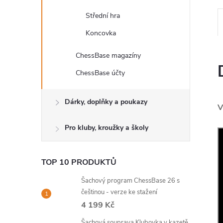
Střední hra
Koncovka
ChessBase magazíny
ChessBase účty
Dárky, doplňky a poukazy
V
Pro kluby, kroužky a školy
TOP 10 PRODUKTŮ
Šachový program ChessBase 26 s
češtinou - verze ke stažení
4 199 Kč
Šachová souprava Klubovka v kazetě