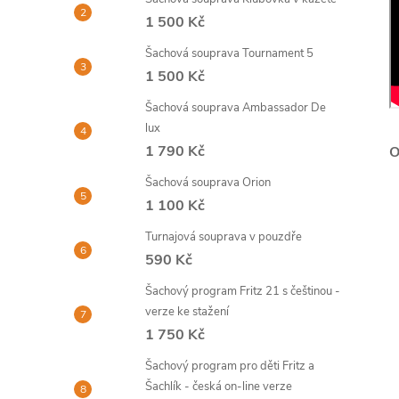
1 500 Kč
Šachová souprava Tournament 5
1 500 Kč
Šachová souprava Ambassador De
lux
1 790 Kč
Šachová souprava Orion
1 100 Kč
Turnajová souprava v pouzdře
590 Kč
Šachový program Fritz 21 s češtinou -
verze ke stažení
1 750 Kč
Šachový program pro děti Fritz a
Šachlík - česká on-line verze