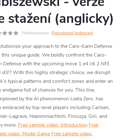
ibiszewski - verze
MA
e stažení (anglicky)
Neohodnoceno
Podrobnosti hodnocení
lutionize your approach to the Caro-Kann Defense
 this unique guide. We boldly confront the Caro-
n Defense with the upcoming move 1.e4 c6 2.Nf3
.d3!? With this highly strategic choice, we disrupt
k’s typical patterns and comfort zones and enter an
y endgame full of chances for you. This line,
mpioned by the AI phenomenon Leela Zero, has
 embraced by top-level players including Carlsen,
ier-Lagrave, Nepomniachtchi, Firouzja, Giri, and
y more.
Free sample video: Introduction
Free
ple video: Model Game
Free sample video: