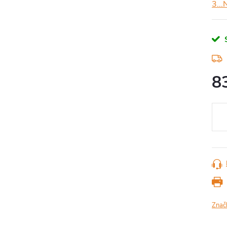
3...
8
Měr
cena
Znač