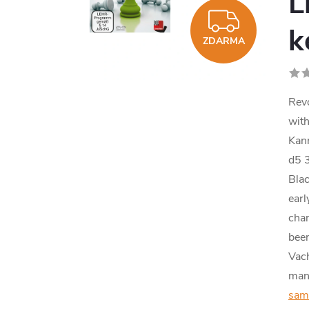
L
ZDAR
k
ZDARMA
Revo
with
Kan
d5 3
Blac
earl
cha
been
Vach
man
sam