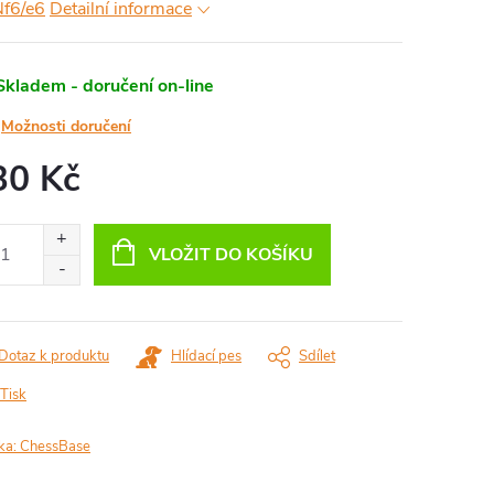
Nf6/e6
Detailní informace
Skladem - doručení on-line
Možnosti doručení
30 Kč
ná
:
VLOŽIT DO KOŠÍKU
Dotaz k produktu
Hlídací pes
Sdílet
Tisk
ka:
ChessBase