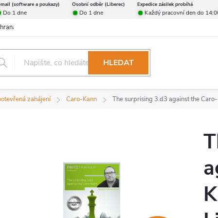
-mail (software a poukazy)
Osobní odběr (Liberec)
Expedice zásilek probíhá
Do 1 dne
Do 1 dne
Každý pracovní den do 14:0
hrana osobních údajů
Reklamační řád
Formulář pro odstoupení od 
HLEDAT
ootevřená zahájení
Caro-Kann
The surprising 3.d3 against the Caro-
T
a
K