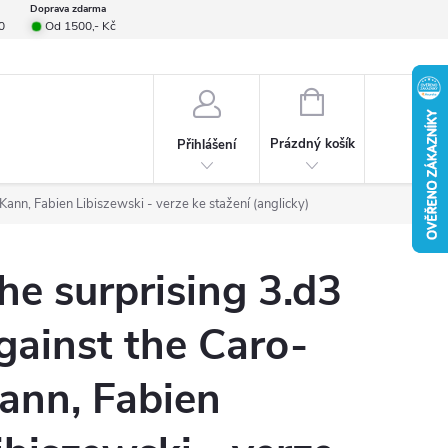
Doprava zdarma
0
Od 1500,- Kč
smlouvy
Formulář pro reklamace
Provizní systém
Napište nám
NÁKUPNÍ
KOŠÍK
Prázdný košík
Přihlášení
Kann, Fabien Libiszewski - verze ke stažení (anglicky)
he surprising 3.d3
gainst the Caro-
ann, Fabien