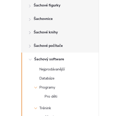
Šachové figurky
r
a
Šachovnice
n
Šachové knihy
n
Šachové počítače
í
Šachový software
Nejprodávanější
p
Databáze
a
Programy
n
Pro děti
Trénink
e