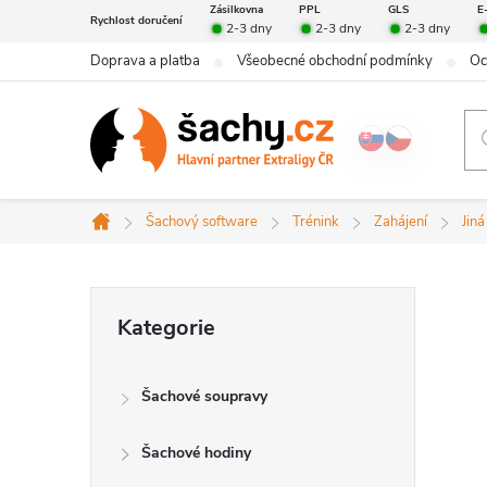
Přejít
Zásilkovna
PPL
GLS
E
Rychlost doručení
2-3 dny
2-3 dny
2-3 dny
na
Doprava a platba
Všeobecné obchodní podmínky
Oc
obsah
Šachový software
Trénink
Zahájení
Jiná
Domů
P
Přeskočit
Kategorie
kategorie
o
Šachové soupravy
s
Šachové hodiny
t