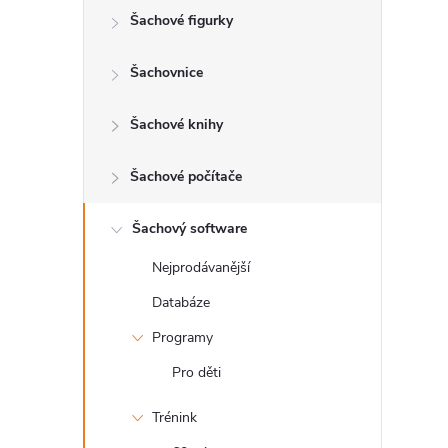
Šachové figurky
r
a
Šachovnice
n
Šachové knihy
n
Šachové počítače
í
Šachový software
Nejprodávanější
p
Databáze
a
Programy
n
Pro děti
Trénink
e