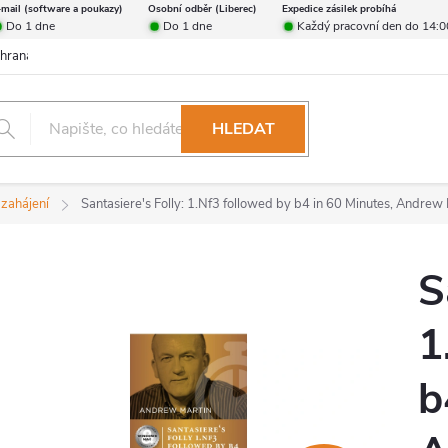
-mail (software a poukazy)
Osobní odběr (Liberec)
Expedice zásilek probíhá
Do 1 dne
Do 1 dne
Každý pracovní den do 14:0
hrana osobních údajů
Reklamační řád
Formulář pro odstoupení od 
HLEDAT
 zahájení
Santasiere's Folly: 1.Nf3 followed by b4 in 60 Minutes, Andrew 
S
1
b