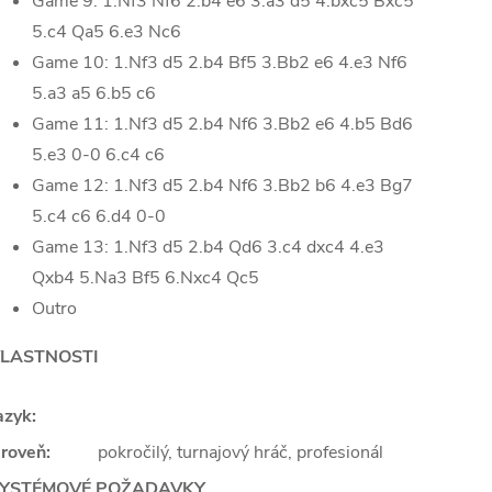
Game 9: 1.Nf3 Nf6 2.b4 e6 3.a3 d5 4.bxc5 Bxc5
5.c4 Qa5 6.e3 Nc6
Game 10: 1.Nf3 d5 2.b4 Bf5 3.Bb2 e6 4.e3 Nf6
5.a3 a5 6.b5 c6
Game 11: 1.Nf3 d5 2.b4 Nf6 3.Bb2 e6 4.b5 Bd6
5.e3 0-0 6.c4 c6
Game 12: 1.Nf3 d5 2.b4 Nf6 3.Bb2 b6 4.e3 Bg7
5.c4 c6 6.d4 0-0
Game 13: 1.Nf3 d5 2.b4 Qd6 3.c4 dxc4 4.e3
Qxb4 5.Na3 Bf5 6.Nxc4 Qc5
Outro
LASTNOSTI
azyk:
roveň:
pokročilý, turnajový hráč, profesionál
YSTÉMOVÉ POŽADAVKY