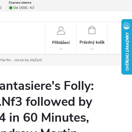
Doprava zdarma
0
Od 1500,- Kč
smlouvy
Formulář pro reklamace
Provizní systém
Napište nám
NÁKUPNÍ
KOŠÍK
Prázdný košík
Přihlášení
Martin - verze ke stažení
antasiere's Folly:
.Nf3 followed by
4 in 60 Minutes,