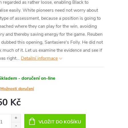
n regarded as rather loose, enabling Black to
lise easily. White pioneers need not worry about
 type of assessment, because a position is going to
eached where they can play for the win, avoiding
ry and thereby saving energy for the game. Reuben
 dubbed this opening, Santasiere's Folly. He did not
k much of it. Let us examine the evidence and see if
as right...
Detailní informace
Skladem - doručení on-line
Možnosti doručení
50 Kč
ná
:
VLOŽIT DO KOŠÍKU