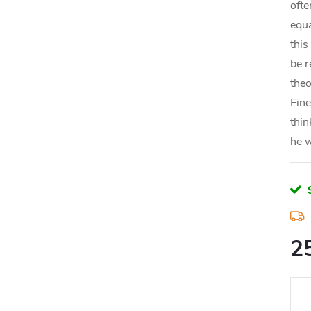
ofte
equa
this
be r
theo
Fine
thin
he w
2
Měr
cena