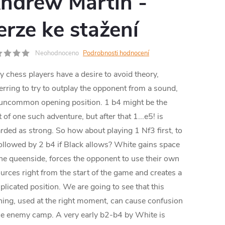
ndrew Martin -
MA
erze ke stažení
Neohodnoceno
Podrobnosti hodnocení
 chess players have a desire to avoid theory,
erring to try to outplay the opponent from a sound,
 uncommon opening position. 1 b4 might be the
t of one such adventure, but after that 1...e5! is
rded as strong. So how about playing 1 Nf3 first, to
ollowed by 2 b4 if Black allows? White gains space
he queenside, forces the opponent to use their own
urces right from the start of the game and creates a
licated position. We are going to see that this
ing, used at the right moment, can cause confusion
he enemy camp. A very early b2-b4 by White is