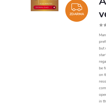
A
ZDAR
v
ZDARMA
Many
pref
but
star
rega
be f
on t
reso
comp
open
in t