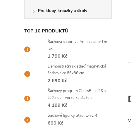
Pro kluby, kroužky a školy
TOP 10 PRODUKTŮ
Šachová souprava Ambassador De
lux
1 790 Kč
Demonstrační skládací magnetická
šachovnice 86x86 cm
2 690 Kč
Šachový program ChessBase 26 s
češtinou - verze ke stažení
4 199 Kč
Šachové figurky Staunton č. 4
V
600 Kč