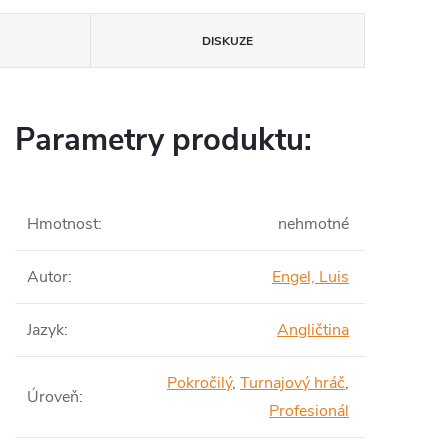
DISKUZE
Parametry produktu:
Hmotnost
:
nehmotné
Autor
:
Engel, Luis
Jazyk
:
Angličtina
Pokročilý
,
Turnajový hráč
,
Úroveň
:
Profesionál