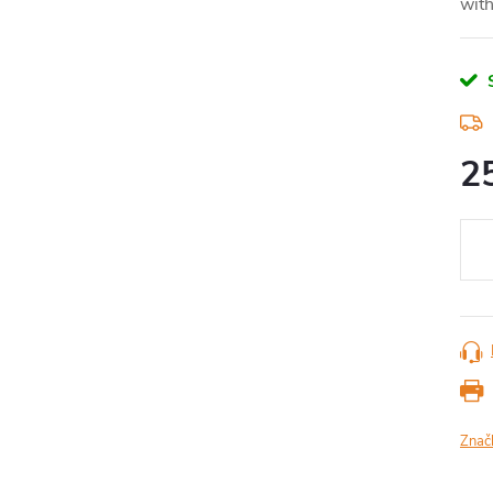
with
2
Měr
cena
Znač