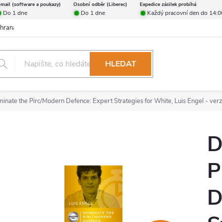
-mail (software a poukazy)
Osobní odběr (Liberec)
Expedice zásilek probíhá
Do 1 dne
Do 1 dne
Každý pracovní den do 14:0
hrana osobních údajů
Reklamační řád
Formulář pro odstoupení od 
HLEDAT
inate the Pirc/Modern Defence: Expert Strategies for White, Luis Engel - verz
D
P
D