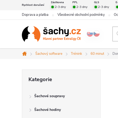
Přejít
Zásilkovna
PPL
GLS
E
Rychlost doručení
2-3 dny
2-3 dny
2-3 dny
na
Doprava a platba
Všeobecné obchodní podmínky
Oc
obsah
Šachový software
Trénink
60 minut
Dom
Domů
P
Přeskočit
Kategorie
kategorie
o
Šachové soupravy
s
Šachové hodiny
t