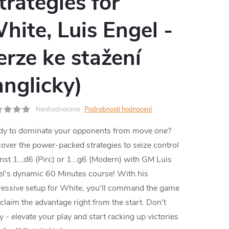
trategies for
MA
hite, Luis Engel -
erze ke stažení
anglicky)
Neohodnoceno
Podrobnosti hodnocení
dy to dominate your opponents from move one?
over the power-packed strategies to seize control
nst 1…d6 (Pirc) or 1…g6 (Modern) with GM Luis
l's dynamic 60 Minutes course! With his
essive setup for White, you'll command the game
claim the advantage right from the start. Don't
y - elevate your play and start racking up victories