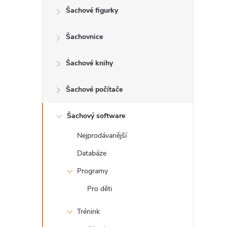
Šachové figurky
r
a
Šachovnice
n
Šachové knihy
n
Šachové počítače
í
Šachový software
Nejprodávanější
p
Databáze
a
Programy
n
Pro děti
Trénink
e