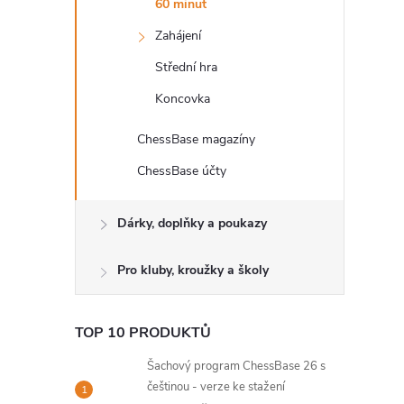
60 minut
l
Zahájení
Střední hra
Koncovka
ChessBase magazíny
ChessBase účty
Dárky, doplňky a poukazy
Pro kluby, kroužky a školy
TOP 10 PRODUKTŮ
Šachový program ChessBase 26 s
češtinou - verze ke stažení