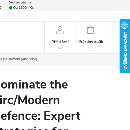
Doprava zdarma
0
Od 1500,- Kč
smlouvy
Formulář pro reklamace
Provizní systém
Napište nám
NÁKUPNÍ
KOŠÍK
Prázdný košík
Přihlášení
e ke stažení (anglicky)
ominate the
irc/Modern
efence: Expert