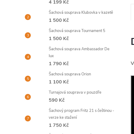
4 199 Kč
Šachová souprava Klubovka v kazetě
1 500 Kč
Šachová souprava Tournament 5
1 500 Kč
Šachová souprava Ambassador De
lux
V
1 790 Kč
Šachová souprava Orion
1 100 Kč
Turnajová souprava v pouzdře
590 Kč
Šachový program Fritz 21 s češtinou -
verze ke stažení
1 750 Kč