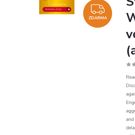
S
ZDAR
W
ZDARMA
v
(
Rea
Disc
agai
Enge
aggr
and 
dela