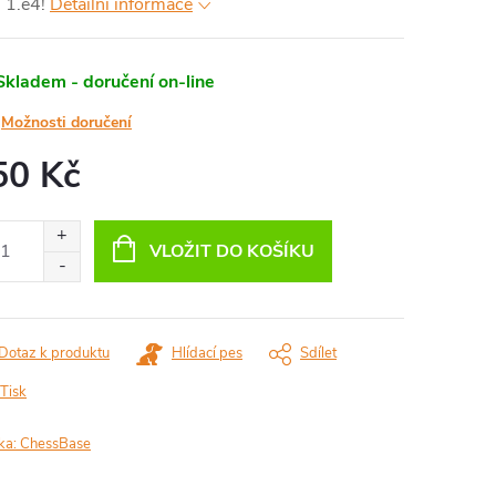
 1.e4!
Detailní informace
Skladem - doručení on-line
Možnosti doručení
50 Kč
ná
:
VLOŽIT DO KOŠÍKU
Dotaz k produktu
Hlídací pes
Sdílet
Tisk
ka:
ChessBase