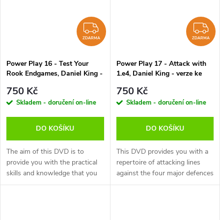
ZDARMA
Z
ZDARMA
ZDARMA
Power Play 16 - Test Your
Power Play 17 - Attack with
Rook Endgames, Daniel King -
1.e4, Daniel King - verze ke
verze ke stažení (anglicky,
stažení (anglicky, německy)
750 Kč
750 Kč
německy)
Skladem - doručení on-line
Skladem - doručení on-line
DO KOŠÍKU
DO KOŠÍKU
The aim of this DVD is to
This DVD provides you with a
provide you with the practical
repertoire of attacking lines
skills and knowledge that you
against the four major defences
will need to play a rook and
to 1.e4 – that is, 1...e5, the
pawn endgame. Based on his
Sicilian, the French, and the
own playing experience,...
Caro Kann. These systems...