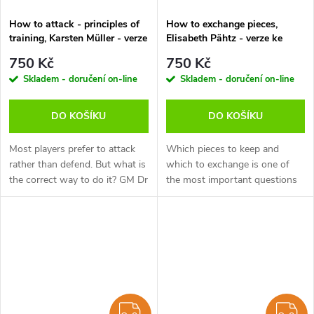
How to attack - principles of
How to exchange pieces,
training, Karsten Müller - verze
Elisabeth Pähtz - verze ke
ke stažení (anglicky, německy)
stažení (anglicky, německy)
750 Kč
750 Kč
Skladem - doručení on-line
Skladem - doručení on-line
DO KOŠÍKU
DO KOŠÍKU
Most players prefer to attack
Which pieces to keep and
rather than defend. But what is
which to exchange is one of
the correct way to do it? GM Dr
the most important questions
Karsten Müller has compiled
in chess. This is true in the
many rules and motifs to guide
opening, the middlegame and
you, along with...
the endgame. Less experienced
players...
ZDARMA
Z