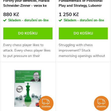
p
Fortify your defences, Harald
Fundamentals of Positional
Schneider-Zinner - verze ke
Play and Strategy, Lubomir
p
stažení (anglicky, německy)
Ftacnik - verze ke stažení
r
880 Kč
1 250 Kč
(anglicky, německy)
r
Skladem - doručení on-line
Skladem - doručení on-line
o
o
DO KOŠÍKU
DO KOŠÍKU
d
d
Every chess player likes to
Struggling with chess
u
attack. Every chess player likes
improvement? Stuck
to put pressure on their
memorising openings without
u
opponent. But when the tables
real understanding? Whether
k
are turned, and we become the
you‘re a beginner looking for a
k
target of an attack, we may...
clear roadmap or an advanced
t
player ready to...
t
ů
ů
ZDARMA
Z
ZDARMA
ZDARMA