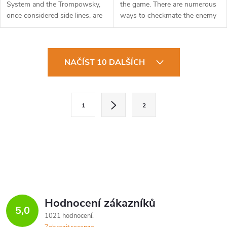
System and the Trompowsky,
the game. There are numerous
once considered side lines, are
ways to checkmate the enemy
now just as common in the
king, but there are common
professional game as at club
patterns that recur over and
level. White aims to avoid
over again, and having these at
O
complex...
our...
NAČÍST 10 DALŠÍCH
v
l
S
1
2
t
á
r
d
á
a
n
k
c
o
í
v
Hodnocení zákazníků
5,0
á
p
1021 hodnocení