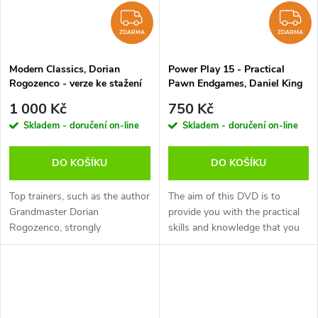
ZDARMA
Z
ZDARMA
ZDARMA
Modern Classics, Dorian
Power Play 15 - Practical
Rogozenco - verze ke stažení
Pawn Endgames, Daniel King
(anglicky, německy)
- verze ke stažení (anglicky,
1 000 Kč
750 Kč
německy)
Skladem - doručení on-line
Skladem - doručení on-line
DO KOŠÍKU
DO KOŠÍKU
Top trainers, such as the author
The aim of this DVD is to
Grandmaster Dorian
provide you with the practical
Rogozenco, strongly
skills and knowledge that you
recommend regular study of
will need to play a king and
well-explained classical games
pawn endgame. Based on his
to improve your understanding
own playing experience,...
of chess in the...