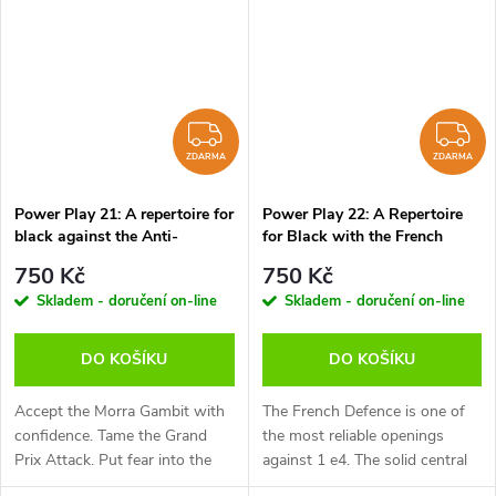
for the attack are treated as a
recognise when to launch an...
joke...
ZDARMA
Z
ZDARMA
ZDARMA
Power Play 21: A repertoire for
Power Play 22: A Repertoire
black against the Anti-
for Black with the French
Sicilians, Daniel King - verze
Defence, Daniel King - verze
750 Kč
750 Kč
ke stažení (anglicky, německy)
ke stažení (anglicky, německy)
Skladem - doručení on-line
Skladem - doručení on-line
DO KOŠÍKU
DO KOŠÍKU
Accept the Morra Gambit with
The French Defence is one of
confidence. Tame the Grand
the most reliable openings
Prix Attack. Put fear into the
against 1 e4. The solid central
heart of every tedious 2 c3
pawn chain protects Black’s