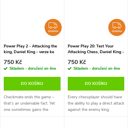
ZDARMA
Z
ZDARMA
ZDARMA
Power Play 2 - Attacking the
Power Play 20: Test Your
king, Daniel King - verze ke
Attacking Chess, Daniel King -
stažení (anglicky, německy)
verze ke stažení (anglicky,
750 Kč
750 Kč
německy)
Skladem - doručení on-line
Skladem - doručení on-line
DO KOŠÍKU
DO KOŠÍKU
Checkmate ends the game –
Every chessplayer should have
that’s an undeniable fact. Yet
the ability to play a direct attack
one sometimes gains the
against the enemy king.
impression that players who
Positional chess is important
gleefully and unashamedly play
but one has to be able to