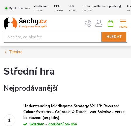
Přejít
Zásilkovna
PPL
GLS
E-mail (software a poukazy)
Os
Rychlost doručení
na
2-3 dny
2-3 dny
2-3 dny
Do 1 dne
Do 
obsah
NÁKUPNÍ
KOŠÍK
HLEDAT
Trénink
Střední hra
Nejprodávanější
Understanding Middlegame Strategy Vol 13: Reversed
Colour Systems – Grünfeld & Dutch, Ivan Sokolov - verze
ke stažení (anglicky)
Skladem - doručení on-line