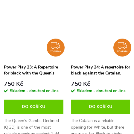
player. You can make 1...c5 a
king and provides the basis for
dangerous weapon whether it’s
counter-attacks on both...
an...
ZDARMA
Z
ZDARMA
ZDARMA
Power Play 23: A Repertoire
Power Play 24: A repertoire for
for black with the Queen's
black against the Catalan,
Gambit Declined, Daniel King
Daniel King - verze ke stažení
750 Kč
750 Kč
- verze ke stažení (anglicky,
(anglicky, německy)
Skladem - doručení on-line
Skladem - doručení on-line
německy)
DO KOŠÍKU
DO KOŠÍKU
The Queen’s Gambit Declined
The Catalan is a reliable
(QGD) is one of the most
opening for White, but there
reliable openings against 1 d4.
are ways for Black to shake