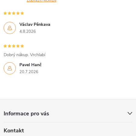
n
Zobrazit recenze
r
í
v
Václav Pěnkava
k
4.8.2026
y
v
Dobrý nákup. Vrchlabí
Pavel Hanč
ý
20.7.2026
p
i
Z
s
Informace pro vás
u
á
Kontakt