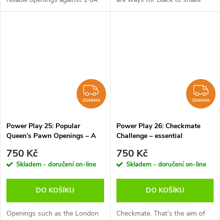
With a rock of a pawn in the
White out of his complacency
middle of the board, Black
while still maintaining a sound
refuses to be pushed over in
and solid position himself. On...
the...
ZDARMA
Z
ZDARMA
ZDARMA
Power Play 25: Popular
Power Play 26: Checkmate
Queen’s Pawn Openings – A
Challenge – essential
Repertoire For Black, Daniel
knowledge, Daniel King -
750 Kč
750 Kč
King - verze ke stažení
verze ke stažení (anglicky,
Skladem - doručení on-line
Skladem - doručení on-line
(anglicky, německy)
německy)
DO KOŠÍKU
DO KOŠÍKU
Openings such as the London
Checkmate. That’s the aim of