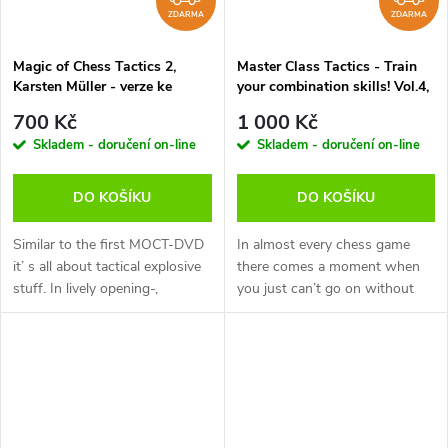
ZDARMA
ZDARMA
Magic of Chess Tactics 2,
Master Class Tactics - Train
Karsten Müller - verze ke
your combination skills! Vol.4,
stažení (anglicky, německy)
Oliver Reeh - verze ke stažení
700 Kč
1 000 Kč
(anglicky, německy)
Skladem - doručení on-line
Skladem - doručení on-line
DO KOŠÍKU
DO KOŠÍKU
Similar to the first MOCT-DVD
In almost every chess game
it’ s all about tactical explosive
there comes a moment when
stuff. In lively opening-,
you just can’t go on without
middlegame- and endgame
tactics. You must strike,
discussions Bremen chess
because nothing is more
trainer and analyst FM Claus
annoying than missing a
Dieter...
winning combination...