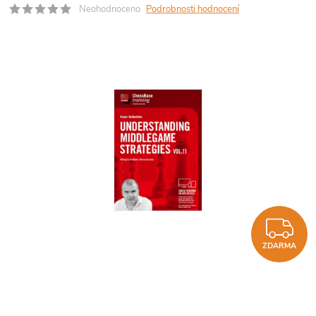
Neohodnoceno
Podrobnosti hodnocení
Z
ZDARMA