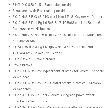
5.Nf3 0-0 6.Be2 e5 - Black takes on d4
Structures with Black taking on d4
7.0-0 Na6 8.Be3 c6 9.h3 exd4 Nxd4 Re8: Keymer vs Rapport
7.0-0 Na6 8.Re1 Bg4 9.Be3 Bxf3 10.Bxf3 exd4 11.Bxd4 c6:
Rasmussen vs Nisipeanu
7.0-0 Nbd7 8.Qc2 c6 9.Rd1 Qe7 10.Rb1 exd4 11.Nxd4 Re8:
Sokolov vs Kozul
7.Be3 Na6 8.0-0 Ng4 9.Bg5 Qe8 10.h3 h6 11.Bc1 exd4
12.Nxd4 Nf6: Sokolov vs Gelfand
5.Nf3/Be2/h3 - Pawn breaks
Pawn breaks
5.Nf3 0-0 6.Be2 e5: Typical central break for White - Sebenik
vs Nisipeanu
5.Nf3 0-0 6.Be2 e5 7.d5: Central breaks & tactics - Kramnik
vs Kasparov
5.Be2 0-0 6.Be3 e5 7.d5: White's kingside pawn attack:
Sokolov vs Van Foreest
5.Be2 0-0 6.Be3 Na6: White's kingside attack - Iturrizaga vs