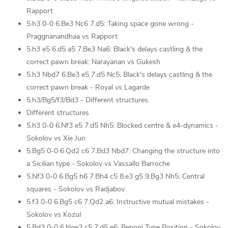
Rapport
5.h3 0-0 6.Be3 Nc6 7.d5: Taking space gone wrong -
Praggnanandhaa vs Rapport
5.h3 e5 6.d5 a5 7.Be3 Na6: Black's delays castling & the
correct pawn break: Narayanan vs Gukesh
5.h3 Nbd7 6.Be3 e5 7.d5 Nc5: Black's delays castling & the
correct pawn break - Royal vs Lagarde
5.h3/Bg5/f3/Bd3 - Different structures
Different structures
5.h3 0-0 6.Nf3 e5 7.d5 Nh5: Blocked centre & e4-dynamics -
Sokolov vs Xie Jun
5.Bg5 0-0 6.Qd2 c6 7.Bd3 Nbd7: Changing the structure into
a Sicilian type - Sokolov vs Vassallo Barroche
5.Nf3 0-0 6.Bg5 h6 7.Bh4 c5 8.e3 g5 9.Bg3 Nh5: Central
squares - Sokolov vs Radjabov
5.f3 0-0 6.Bg5 c6 7.Qd2 a6: Instructive mutual mistakes -
Sokolov vs Kozul
5.Bd3 0-0 6.Nge2 c5 7.d5 e6: Benoni Type Position - Sokolov