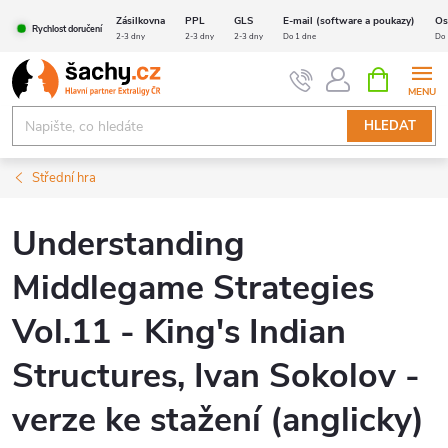
Přejít
Zásilkovna
PPL
GLS
E-mail (software a poukazy)
Os
Rychlost doručení
na
2-3 dny
2-3 dny
2-3 dny
Do 1 dne
Do 
obsah
NÁKUPNÍ
KOŠÍK
HLEDAT
Střední hra
Understanding
Middlegame Strategies
Vol.11 - King's Indian
Structures, Ivan Sokolov -
verze ke stažení (anglicky)