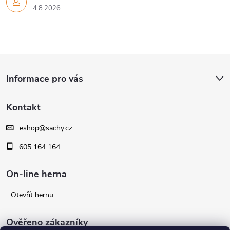
4.8.2026
Z
Informace pro vás
á
Kontakt
p
eshop
@
sachy.cz
a
605 164 164
t
On-line herna
í
Otevřít hernu
Ověřeno zákazníky