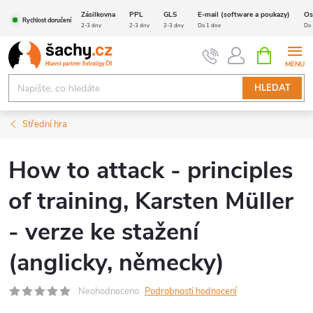
Přejít
Zásilkovna
PPL
GLS
E-mail (software a poukazy)
Os
Rychlost doručení
na
2-3 dny
2-3 dny
2-3 dny
Do 1 dne
Do 
obsah
NÁKUPNÍ
KOŠÍK
HLEDAT
Střední hra
How to attack - principles
of training, Karsten Müller
- verze ke stažení
(anglicky, německy)
Neohodnoceno
Podrobnosti hodnocení