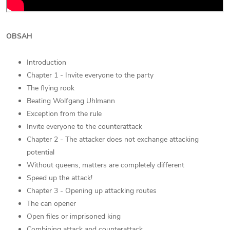
OBSAH
Introduction
Chapter 1 - Invite everyone to the party
The flying rook
Beating Wolfgang Uhlmann
Exception from the rule
Invite everyone to the counterattack
Chapter 2 - The attacker does not exchange attacking
potential
Without queens, matters are completely different
Speed up the attack!
Chapter 3 - Opening up attacking routes
The can opener
Open files or imprisoned king
Combining attack and counterattack