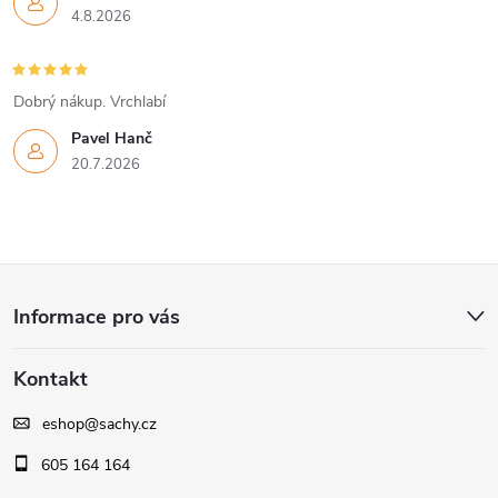
4.8.2026
Dobrý nákup. Vrchlabí
Pavel Hanč
20.7.2026
Z
Informace pro vás
á
Kontakt
p
eshop
@
sachy.cz
a
605 164 164