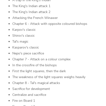
A trap in the King's Indian
The King's Indian attack 1
The King's Indian attack 2
Attacking the French Winawer
Chapter 6 - Attack with opposite coloured bishops
Karpov's classic
Shirov's classic
Tal's magic
Kasparov's classic
Nepo's piece sacrifice
Chapter 7 - Attack on a colour complex
In the crossfire of the bishops
First the light squares, then the dark
The weakness of the light squares weighs heavily
Chapter 8 - Tal's magical attacks
Sacrifice for development
Centralize and sacrifice
Fire on Board 1