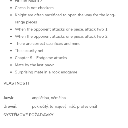
Fire on Board 2
Chess is not checkers
Knight are often sacrificed to open the way for the long-
range pieces
When the opponent attacks one piece, attack two 1
When the opponent attacks one piece, attack two 2
There are correct sacrifices and mine
The security net
Chapter 9 - Endgame attacks
Mate by the last pawn
Surprising mate in a rook endgame
VLASTNOSTI
Jazyk:
angličtina, němčina
Úroveň:
pokročilý, turnajový hráč, profesionál
SYSTÉMOVÉ POŽADAVKY