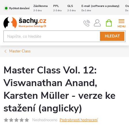
Přejít
Zásilkovna
PPL
GLS
E-mail (software a poukazy)
Os
Rychlost doručení
na
2-3 dny
2-3 dny
2-3 dny
Do 1 dne
Do 
obsah
NÁKUPNÍ
KOŠÍK
HLEDAT
Master Class
Master Class Vol. 12:
Viswanathan Anand,
Karsten Müller - verze ke
stažení (anglicky)
Neohodnoceno
Podrobnosti hodnocení