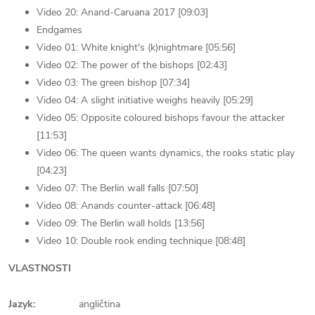
Video 20: Anand-Caruana 2017 [09:03]
Endgames
Video 01: White knight's (k)nightmare [05:56]
Video 02: The power of the bishops [02:43]
Video 03: The green bishop [07:34]
Video 04: A slight initiative weighs heavily [05:29]
Video 05: Opposite coloured bishops favour the attacker
[11:53]
Video 06: The queen wants dynamics, the rooks static play
[04:23]
Video 07: The Berlin wall falls [07:50]
Video 08: Anands counter-attack [06:48]
Video 09: The Berlin wall holds [13:56]
Video 10: Double rook ending technique [08:48]
VLASTNOSTI
Jazyk:
angličtina