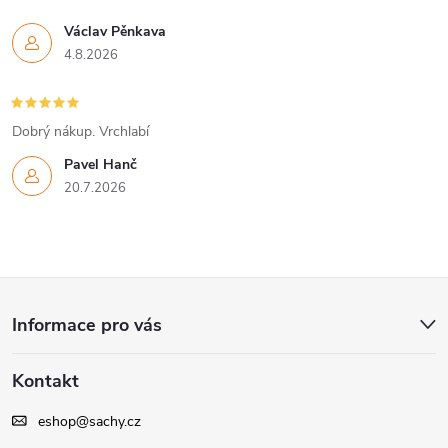
Václav Pěnkava
4.8.2026
Dobrý nákup. Vrchlabí
Pavel Hanč
20.7.2026
Z
Informace pro vás
á
Kontakt
p
eshop
@
sachy.cz