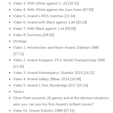
Video 3: With White against 1…e5 [10:32]
Video 4: With White against the Caro-Kann [07:59]
Video 5: Anand’s WCh matches [21:34]
Video 6: Anand with Black against 1.d4 [20:19]
Video 7: With Black against 1.e4 [05:09]
Video 8: Summary [04:00]
Strategy
Video 1: Introduction and Marin-Anand, Oakham 1986
[17:11]
Video 2: Anand-Kasparov, PCA World Championship 1995
[13:35]
Video 3: Anand-Mamedyarov, Shamkir 2015 [14:21]
Video 4: Anand-Vallejo, Bilbao 2014 [16:08]
Video 5: Anand-L'Ami, Bundesliga 2017 [15:24]
Tactics
Oliver Reeh presents 20 games and at the decisive situations
asks you: can you too find Anand’s brilliant moves?
Video 01: Anand-Sokolov 1989 [07:31]