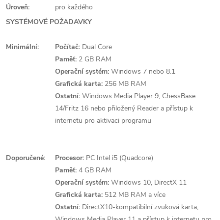
Úroveň:
pro každého
SYSTÉMOVÉ POŽADAVKY
Minimální:
Počítač:
Dual Core
Paměť:
2 GB RAM
Operační systém:
Windows 7 nebo 8.1
Grafická karta:
256 MB RAM
Ostatní:
Windows Media Player 9, ChessBase
14/Fritz 16 nebo přiložený Reader a přístup k
internetu pro aktivaci programu
Doporučené:
Procesor:
PC Intel i5 (Quadcore)
Paměť:
4 GB RAM
Operační systém:
Windows 10, DirectX 11
Grafická karta:
512 MB RAM a více
Ostatní:
DirectX10-kompatibilní zvuková karta,
Windows Media Player 11 a přístup k internetu pro