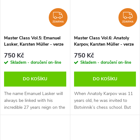
ZDARMA
Z
ZDARMA
ZDARMA
Master Class Vol.5: Emanuel
Master Class Vol.6: Anatoly
Lasker, Karsten Müller - verze
Karpov, Karsten Müller - verze
ke stažení (anglicky, německy)
ke stažení (anglicky, německy)
750 Kč
750 Kč
Skladem - doručení on-line
Skladem - doručení on-line
DO KOŠÍKU
DO KOŠÍKU
The name Emanuel Lasker will
When Anatoly Karpov was 11
always be linked with his
years old, he was invited to
incredible 27 years reign on the
Botvinnik’s chess school. But
throne of world chess. In 1894,
the “Patriarch” passed a harsh
at the age of 25, he had already
verdict: “The boy has no clue
won the world title from...
about chess and therefore...