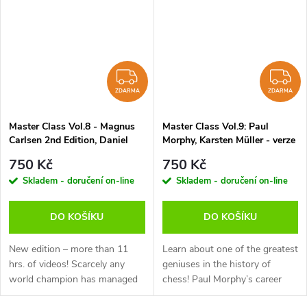
was...
Carlsen....
ZDARMA
Z
ZDARMA
ZDARMA
Master Class Vol.8 - Magnus
Master Class Vol.9: Paul
Carlsen 2nd Edition, Daniel
Morphy, Karsten Müller - verze
King - verze ke stažení
ke stažení (anglicky, německy)
750 Kč
750 Kč
(anglicky)
Skladem - doručení on-line
Skladem - doručení on-line
DO KOŠÍKU
DO KOŠÍKU
New edition – more than 11
Learn about one of the greatest
hrs. of videos! Scarcely any
geniuses in the history of
world champion has managed
chess! Paul Morphy’s career
to captivate both chess lovers
(1837-1884) lasted only a few