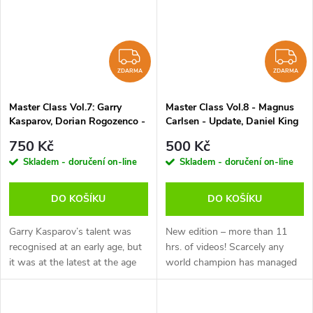
ZDARMA
Z
ZDARMA
ZDARMA
Master Class Vol.7: Garry
Master Class Vol.8 - Magnus
Kasparov, Dorian Rogozenco -
Carlsen - Update, Daniel King
verze ke stažení (anglicky,
- verze ke stažení (anglicky)
750 Kč
500 Kč
německy)
Skladem - doručení on-line
Skladem - doručení on-line
DO KOŠÍKU
DO KOŠÍKU
Garry Kasparov’s talent was
New edition – more than 11
recognised at an early age, but
hrs. of videos! Scarcely any
it was at the latest at the age
world champion has managed
of only 15 when he qualified
to captivate both chess lovers
for the renowned USSR
and the general public to the
national championship that he
same extent as Magnus