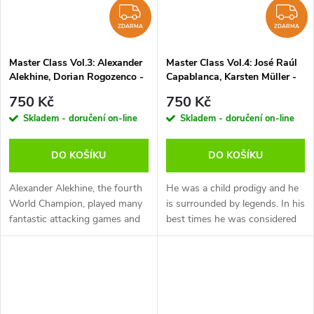
ZDARMA
Z
ZDARMA
ZDARMA
Master Class Vol.3: Alexander
Master Class Vol.4: José Raúl
Alekhine, Dorian Rogozenco -
Capablanca, Karsten Müller -
verze ke stažení (anglicky,
verze ke stažení (anglicky,
750 Kč
750 Kč
německy)
německy)
Skladem - doručení on-line
Skladem - doručení on-line
DO KOŠÍKU
DO KOŠÍKU
Alexander Alekhine, the fourth
He was a child prodigy and he
World Champion, played many
is surrounded by legends. In his
fantastic attacking games and
best times he was considered
to this day enjoys the
to be unbeatable and by many
reputation of being an
he was reckoned to be the
attacking genius. But ever since
greatest chess talent of all...
Alekhine...