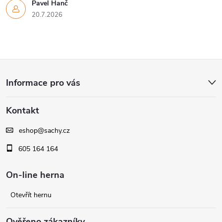
Pavel Hanč
k
20.7.2026
y
v
Z
ý
Informace pro vás
á
p
Kontakt
i
p
s
eshop
@
sachy.cz
a
605 164 164
u
t
On-line herna
í
Otevřít hernu
Ověřeno zákazníky