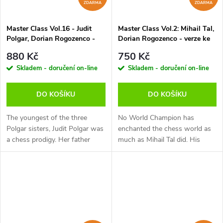
ZDARMA
ZDARMA
Master Class Vol.16 - Judit
Master Class Vol.2: Mihail Tal,
Polgar, Dorian Rogozenco -
Dorian Rogozenco - verze ke
verze ke stažení (anglicky,
stažení (anglicky, německy)
880 Kč
750 Kč
německy)
Skladem - doručení on-line
Skladem - doručení on-line
DO KOŠÍKU
DO KOŠÍKU
The youngest of the three
No World Champion has
Polgar sisters, Judit Polgar was
enchanted the chess world as
a chess prodigy. Her father
much as Mihail Tal did. His
Laszlo Polgar was an educator
reign as World Champion was
who believed that any child
short but in his time Tal’s star
could be taught to excel in
burned with unknown intensity.
any...
With...