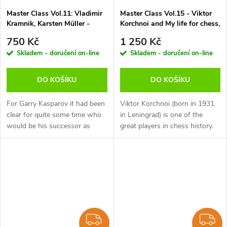
Master Class Vol.11: Vladimir
Master Class Vol.15 - Viktor
Kramnik, Karsten Müller -
Korchnoi and My life for chess,
verze ke stažení (anglicky)
Karsten Müller - verze ke
750 Kč
1 250 Kč
stažení (anglicky)
Skladem - doručení on-line
Skladem - doručení on-line
DO KOŠÍKU
DO KOŠÍKU
For Garry Kasparov it had been
Viktor Korchnoi (born in 1931
clear for quite some time who
in Leningrad) is one of the
would be his successor as
great players in chess history.
world chess champion: none
He first qualified for a
other than Vladimir Kramnik! In
Candidates Tournament for the
1992 Kasparov brought the...
World Championship as early
as...
ZDARMA
Z