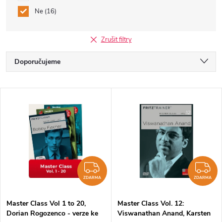
Ne
16
Zrušit filtry
Ř
Doporučujeme
a
Nejlevnější
V
Nejdražší
z
ý
Nejprodávanější
e
p
Abecedně
n
i
ZDARMA
Z
í
ZDARMA
ZDARMA
s
p
Master Class Vol 1 to 20,
Master Class Vol. 12:
Dorian Rogozenco - verze ke
Viswanathan Anand, Karsten