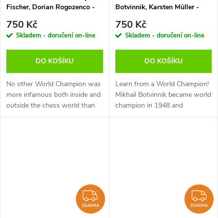
Fischer, Dorian Rogozenco -
Botvinnik, Karsten Müller -
verze ke stažení (anglicky,
verze ke stažení (anglicky,
750 Kč
750 Kč
německy)
německy)
Skladem - doručení on-line
Skladem - doručení on-line
DO KOŠÍKU
DO KOŠÍKU
No other World Champion was
Learn from a World Champion!
more infamous both inside and
Mikhail Botvinnik became world
outside the chess world than
champion in 1948 and
Robert James Fischer. But
remained so until 1963. During
what were the secrets to his
this time he either successfully
sensational ability, and what...
defended his title against
David...
ZDARMA
Z
ZDARMA
ZDARMA