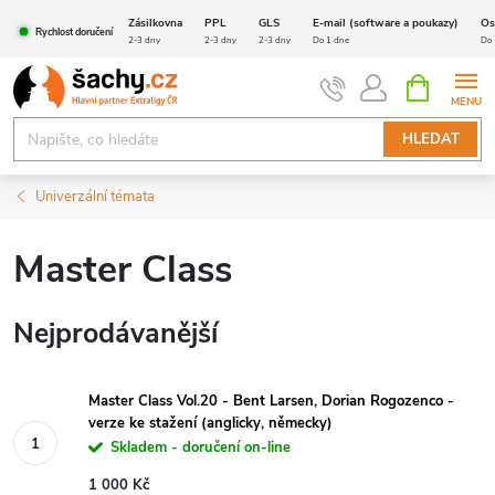
Přejít
Zásilkovna
PPL
GLS
E-mail (software a poukazy)
Os
Rychlost doručení
na
2-3 dny
2-3 dny
2-3 dny
Do 1 dne
Do 
obsah
NÁKUPNÍ
KOŠÍK
HLEDAT
Univerzální témata
Master Class
Nejprodávanější
Master Class Vol.20 - Bent Larsen, Dorian Rogozenco -
verze ke stažení (anglicky, německy)
Skladem - doručení on-line
1 000 Kč