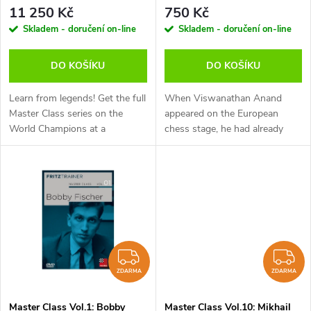
p
stažení (anglicky, německy)
Müller - verze ke stažení
r
11 250 Kč
750 Kč
(anglicky)
r
Skladem - doručení on-line
Skladem - doručení on-line
o
o
DO KOŠÍKU
DO KOŠÍKU
d
d
Learn from legends! Get the full
When Viswanathan Anand
u
Master Class series on the
appeared on the European
World Champions at a
chess stage, he had already
u
discounted bundle price – only
achieved a number of
k
for a limited time.
successes in India, such as
k
winning the Indian Junior
t
Championships and the...
t
ů
ů
ZDARMA
Z
ZDARMA
ZDARMA
Master Class Vol.1: Bobby
Master Class Vol.10: Mikhail