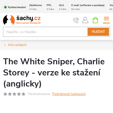
Přejít
Zásilkovna
PPL
GLS
E-mail (software a poukazy)
Os
Rychlost doručení
na
2-3 dny
2-3 dny
2-3 dny
Do 1 dne
Do 
obsah
NÁKUPNÍ
KOŠÍK
HLEDAT
Jiná zahájení
The White Sniper, Charlie
Storey - verze ke stažení
(anglicky)
Neohodnoceno
Podrobnosti hodnocení