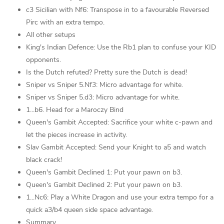
c3 Sicilian with Nf6: Transpose in to a favourable Reversed
Pirc with an extra tempo.
All other setups
King's Indian Defence: Use the Rb1 plan to confuse your KID
opponents.
Is the Dutch refuted? Pretty sure the Dutch is dead!
Sniper vs Sniper 5.Nf3: Micro advantage for white.
Sniper vs Sniper 5.d3: Micro advantage for white.
1...b6. Head for a Maroczy Bind
Queen's Gambit Accepted: Sacrifice your white c-pawn and
let the pieces increase in activity.
Slav Gambit Accepted: Send your Knight to a5 and watch
black crack!
Queen's Gambit Declined 1: Put your pawn on b3.
Queen's Gambit Declined 2: Put your pawn on b3.
1...Nc6: Play a White Dragon and use your extra tempo for a
quick a3/b4 queen side space advantage.
Summary