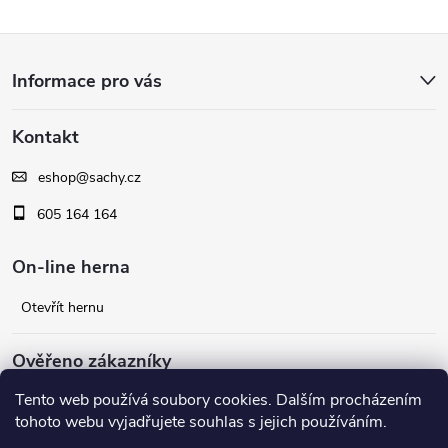
Z
Informace pro vás
á
Kontakt
p
eshop
@
sachy.cz
a
605 164 164
t
On-line herna
í
Otevřít hernu
Ověřeno zákazníky
Tento web používá soubory cookies. Dalším procházením
Facebook
tohoto webu vyjadřujete souhlas s jejich používáním.