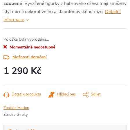
zdobená
. Vyvážené figurky z habrového dřeva mají smíšený
styl mírně dekorativního a stauntonovského rázu.
Detailní
informace
Položka byla vyprodána…
Momentálně nedostupné
Možnosti doručení
1 290 Kč
Měrná
cena:
Dotaz k produktu
Hlídací pes
Sdílet
Značka:
Madon
Záruka
:
2 roky