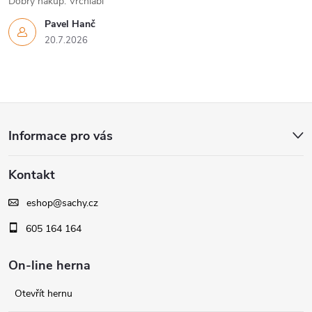
Dobrý nákup. Vrchlabí
Pavel Hanč
20.7.2026
Z
Informace pro vás
á
Kontakt
p
eshop
@
sachy.cz
a
605 164 164
t
On-line herna
í
Otevřít hernu