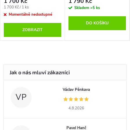
1 700 Kč
1 790 Kč
Měrná
1 700 Kč / 1 ks
Skladem
>5 ks
cena:
Momentálně nedostupné
DO KOŠÍKU
ZOBRAZIT
Václav Pěnkava
VP
4.8.2026
Pavel Hanč