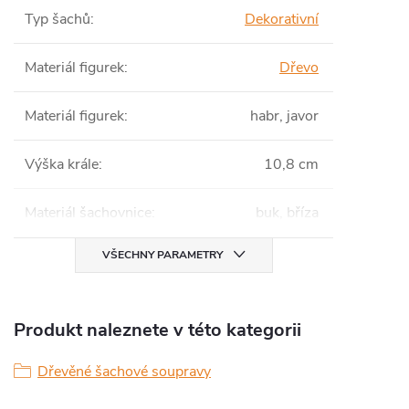
Typ šachů
:
Dekorativní
Materiál figurek
:
Dřevo
Materiál figurek
:
habr, javor
Výška krále
:
10,8 cm
Materiál šachovnice
:
buk, bříza
VŠECHNY PARAMETRY
Produkt naleznete v této kategorii
Dřevěné šachové soupravy