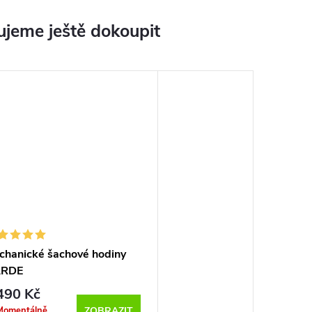
jeme ještě dokoupit
chanické šachové hodiny
RDE
490 Kč
Momentálně
ZOBRAZIT