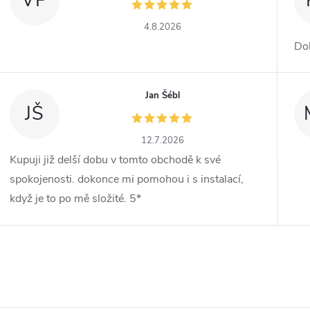
VP
4.8.2026
Dob
Jan Šébl
JŠ
12.7.2026
Kupuji již delší dobu v tomto obchodě k své
spokojenosti. dokonce mi pomohou i s instalací,
když je to po mě složité. 5*