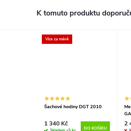
K tomuto produktu doporuču
Více za méně
Šachové hodiny DGT 2010
Me
GA
1 340 Kč
2 
DO KOŠÍKU
Skladem
>5 ks