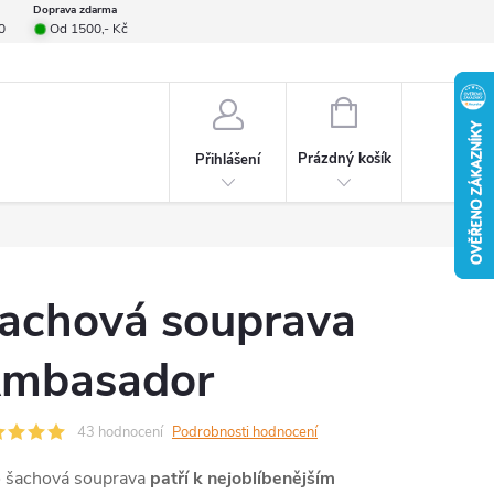
Doprava zdarma
0
Od 1500,- Kč
smlouvy
Formulář pro reklamace
Provizní systém
Napište nám
NÁKUPNÍ
KOŠÍK
Prázdný košík
Přihlášení
achová souprava
mbasador
43 hodnocení
Podrobnosti hodnocení
o šachová souprava
patří k nejoblíbenějším