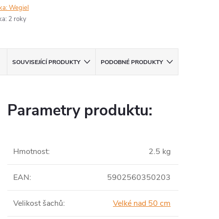
ka:
Wegiel
ka
:
2 roky
SOUVISEJÍCÍ PRODUKTY
PODOBNÉ PRODUKTY
Parametry produktu:
Hmotnost
:
2.5 kg
EAN
:
5902560350203
Velikost šachů
:
Velké nad 50 cm