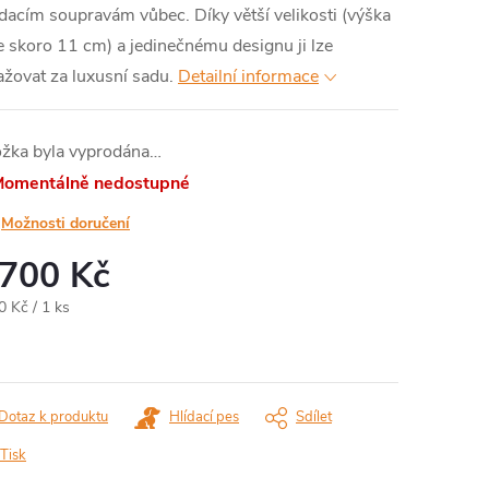
dacím soupravám vůbec. Díky větší velikosti (výška
e skoro 11 cm) a jedinečnému designu ji lze
žovat za luxusní sadu.
Detailní informace
ožka byla vyprodána…
omentálně nedostupné
Možnosti doručení
 700 Kč
ná
0 Kč / 1 ks
:
Dotaz k produktu
Hlídací pes
Sdílet
Tisk