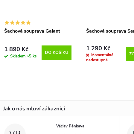
Šachová souprava Galant
Šachová souprava Se
1 290 Kč
1 890 Kč
DO KOŠÍKU
Z
Momentálně
Skladem
>5 ks
nedostupné
Václav Pěnkava