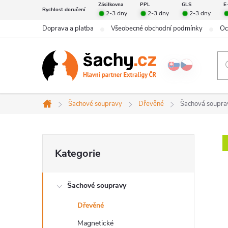
Přejít
Zásilkovna
PPL
GLS
E
Rychlost doručení
2-3 dny
2-3 dny
2-3 dny
na
Doprava a platba
Všeobecné obchodní podmínky
Oc
obsah
Šachové soupravy
Dřevěné
Šachová soupr
Domů
P
Přeskočit
Kategorie
kategorie
o
Šachové soupravy
s
Dřevěné
t
Magnetické