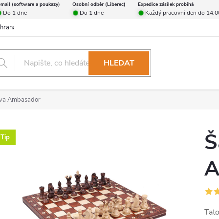
-mail (software a poukazy)
Osobní odběr (Liberec)
Expedice zásilek probíhá
Do 1 dne
Do 1 dne
Každý pracovní den do 14:0
hrana osobních údajů
Reklamační řád
Formulář pro odstoupení od 
HLEDAT
ava Ambasador
Š
Tip
A
Tat