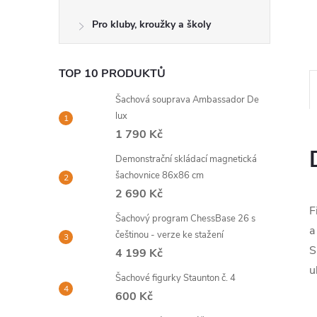
l
Pro kluby, kroužky a školy
TOP 10 PRODUKTŮ
Šachová souprava Ambassador De
lux
1 790 Kč
Demonstrační skládací magnetická
šachovnice 86x86 cm
2 690 Kč
F
Šachový program ChessBase 26 s
a
češtinou - verze ke stažení
S
4 199 Kč
u
Šachové figurky Staunton č. 4
600 Kč