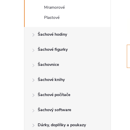
r
Mramorové
Plastové
a
Šachové hodiny
n
Šachové figurky
n
í
Šachovnice
p
Šachové knihy
a
Šachové počítače
n
Šachový software
e
Dárky, doplňky a poukazy