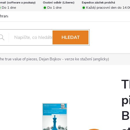
-mail (software a poukazy)
Osobní odběr (Liberec)
Expedice zásilek probíhá
Do 1 dne
Do 1 dne
Každý pracovní den do 14:0
hrana osobních údajů
Reklamační řád
Formulář pro odstoupení od 
HLEDAT
he true value of pieces, Dejan Bojkov - verze ke stažení (anglicky)
T
p
B