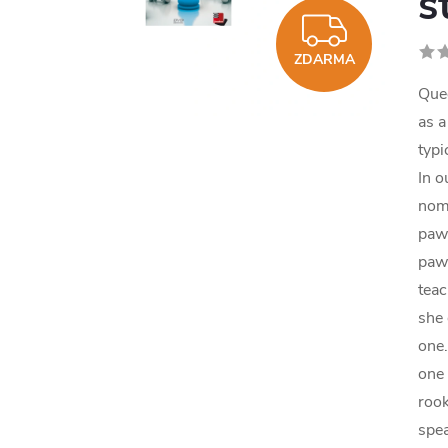
s
ZDAR
ZDARMA
Quee
as a
typi
In o
nomi
pawn
pawn
teac
she 
one.
one 
rook
spea