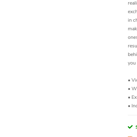
real
exch
in c
make
ones
resu
behi
you 
• Vi
• Wi
• Ex
• In