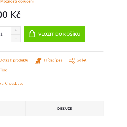
Možnosti doručení
00 Kč
ná
:
VLOŽIT DO KOŠÍKU
Dotaz k produktu
Hlídací pes
Sdílet
Tisk
ka:
ChessBase
DISKUZE