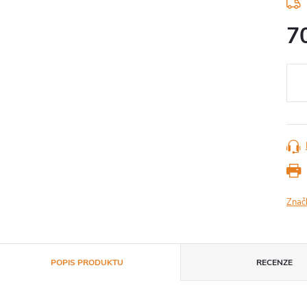
7
Měr
cena
Znač
POPIS PRODUKTU
RECENZE