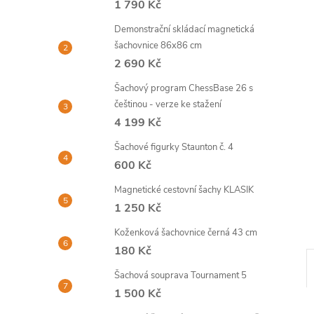
1 790 Kč
Demonstrační skládací magnetická
šachovnice 86x86 cm
2 690 Kč
Šachový program ChessBase 26 s
češtinou - verze ke stažení
4 199 Kč
Šachové figurky Staunton č. 4
600 Kč
Magnetické cestovní šachy KLASIK
1 250 Kč
Koženková šachovnice černá 43 cm
180 Kč
Šachová souprava Tournament 5
1 500 Kč