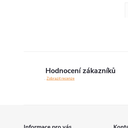
Hodnocení zákazníků
Zobrazit recenze
Z
á
Informace pro vás
Kont