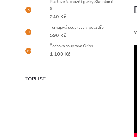
Plastové šachové figurky Staunton č.
6
240 Kč
Turnajová souprava v pouzdře
V
590 Kč
Šachová souprava Orion
1 100 Kč
TOPLIST