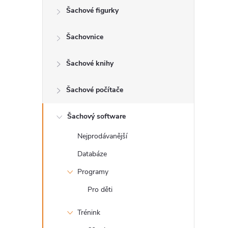
Šachové figurky
r
a
Šachovnice
n
Šachové knihy
n
Šachové počítače
í
Šachový software
Nejprodávanější
p
Databáze
a
Programy
n
Pro děti
Trénink
e