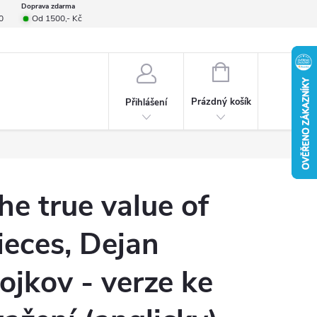
Doprava zdarma
0
Od 1500,- Kč
smlouvy
Formulář pro reklamace
Provizní systém
Napište nám
NÁKUPNÍ
KOŠÍK
Prázdný košík
Přihlášení
he true value of
ieces, Dejan
ojkov - verze ke