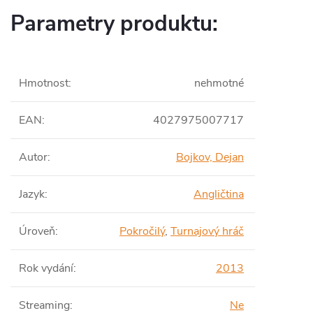
Parametry produktu:
Hmotnost
:
nehmotné
EAN
:
4027975007717
Autor
:
Bojkov, Dejan
Jazyk
:
Angličtina
Úroveň
:
Pokročilý
,
Turnajový hráč
Rok vydání
:
2013
Streaming
:
Ne