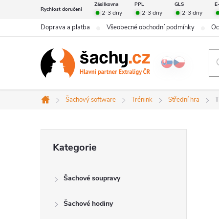
Přejít
Zásilkovna
PPL
GLS
E
Rychlost doručení
2-3 dny
2-3 dny
2-3 dny
na
Doprava a platba
Všeobecné obchodní podmínky
Oc
obsah
Šachový software
Trénink
Střední hra
T
Domů
P
Přeskočit
Kategorie
kategorie
o
Šachové soupravy
s
Šachové hodiny
t