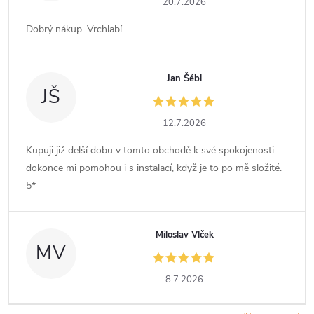
20.7.2026
Dobrý nákup. Vrchlabí
Jan Šébl
JŠ
12.7.2026
Kupuji již delší dobu v tomto obchodě k své spokojenosti.
dokonce mi pomohou i s instalací, když je to po mě složité.
5*
Miloslav Vlček
MV
8.7.2026