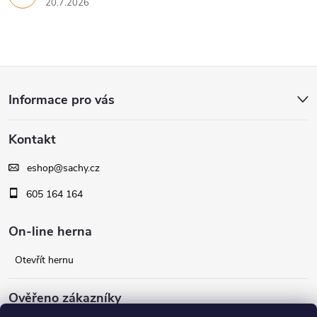
20.7.2026
Z
Informace pro vás
á
Kontakt
p
eshop
@
sachy.cz
a
605 164 164
t
On-line herna
í
Otevřít hernu
Ověřeno zákazníky