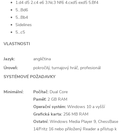
1.d4 d5 2.c4 e6 3.Nc3 Nf6 4.cxd5 exd5 5.Bf4
5...Bd6
5...Bb4
Sidelines
5...c5
VLASTNOSTI
Jazyk:
angličtina
Úroveň:
pokročilý, turnajový hráč, profesionál
SYSTÉMOVÉ POŽADAVKY
Minimální:
Počítač:
Dual Core
Paměť:
2 GB RAM
Operační systém:
Windows 10 a vyšší
Grafická karta:
256 MB RAM
Ostatní:
Windows Media Player 9, ChessBase
14/Fritz 16 nebo přiložený Reader a přístup k