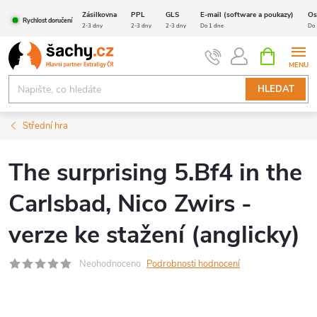
Přejít
Zásilkovna
PPL
GLS
E-mail (software a poukazy)
Os
Rychlost doručení
na
2-3 dny
2-3 dny
2-3 dny
Do 1 dne
Do 
obsah
NÁKUPNÍ
KOŠÍK
HLEDAT
Střední hra
The surprising 5.Bf4 in the
Carlsbad, Nico Zwirs -
verze ke stažení (anglicky)
Neohodnoceno
Podrobnosti hodnocení