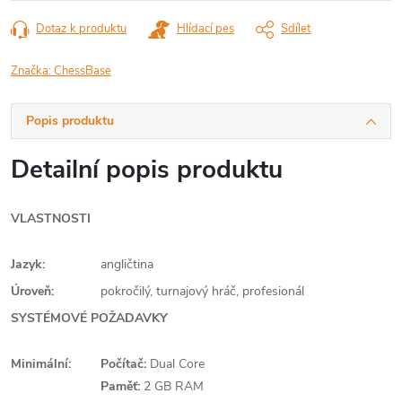
Dotaz k produktu
Hlídací pes
Sdílet
Značka:
ChessBase
Popis produktu
Detailní popis produktu
VLASTNOSTI
Jazyk:
angličtina
Úroveň:
pokročilý, turnajový hráč, profesionál
SYSTÉMOVÉ POŽADAVKY
Minimální:
Počítač:
Dual Core
Paměť:
2 GB RAM