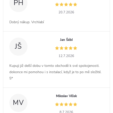
PH
20.7.2026
Dobrý nákup. Vrchlabí
Jan Šébl
JŠ
12.7.2026
Kupuji již delší dobu v tomto obchodě k své spokojenosti.
dokonce mi pomohou i s instalací, když je to po mě složité.
5*
Miloslav Vlček
MV
8.7.2026