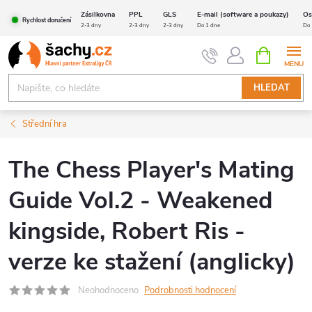
Přejít
Zásilkovna
PPL
GLS
E-mail (software a poukazy)
Os
Rychlost doručení
na
2-3 dny
2-3 dny
2-3 dny
Do 1 dne
Do 
obsah
NÁKUPNÍ
KOŠÍK
HLEDAT
Střední hra
The Chess Player's Mating
Guide Vol.2 - Weakened
kingside, Robert Ris -
verze ke stažení (anglicky)
Neohodnoceno
Podrobnosti hodnocení