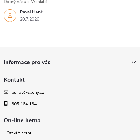
Dobrý nákup. Vrchlabí
Pavel Hanč
20.7.2026
Z
Informace pro vás
á
Kontakt
p
eshop
@
sachy.cz
a
605 164 164
t
On-line herna
í
Otevřít hernu