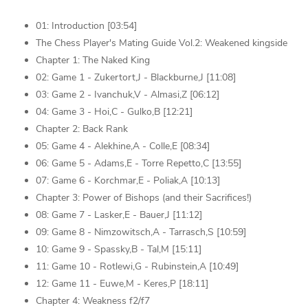
01: Introduction [03:54]
The Chess Player's Mating Guide Vol.2: Weakened kingside
Chapter 1: The Naked King
02: Game 1 - Zukertort,J - Blackburne,J [11:08]
03: Game 2 - Ivanchuk,V - Almasi,Z [06:12]
04: Game 3 - Hoi,C - Gulko,B [12:21]
Chapter 2: Back Rank
05: Game 4 - Alekhine,A - Colle,E [08:34]
06: Game 5 - Adams,E - Torre Repetto,C [13:55]
07: Game 6 - Korchmar,E - Poliak,A [10:13]
Chapter 3: Power of Bishops (and their Sacrifices!)
08: Game 7 - Lasker,E - Bauer,J [11:12]
09: Game 8 - Nimzowitsch,A - Tarrasch,S [10:59]
10: Game 9 - Spassky,B - Tal,M [15:11]
11: Game 10 - Rotlewi,G - Rubinstein,A [10:49]
12: Game 11 - Euwe,M - Keres,P [18:11]
Chapter 4: Weakness f2/f7