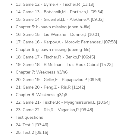
13: Game 12 - Byrne,R - Fischer,R [13:19]
14: Game 13 - Botvinnik,M - Portisch,L [09:34]
15: Game 14 - Gruenfeld,E - Alekhine,A [09:32]
Chapter 5: h-pawn missing (open h-file)
16: Game 15 - Liu Wenzhe - Donner,J [10:01]
17: Game 16 - Karpov,A - Morovic Fernandez,I [07:58]
Chapter 6: g-pawn missing (open g-file)
18: Game 17 - Fischer,R - Benko,P [06:45]
19: Game 18 - B Molinari - Luis Roux Cabral [15:23]
Chapter 7: Weakness h3/h6
20: Game 19 - Geller,E - Papapavlou,P [09:59]
21: Game 20 - Peng,Z - Ris,R [11:42]
Chapter 8: Weakness g3/g6
22: Game 21- Fischer,R - Myagmarsuren,L [10:54]
23: Game 22 - Ris,R - Vaganian,R [09:48]
Test questions
24: Test 1 [03:46]
25: Test 2 [09:16]