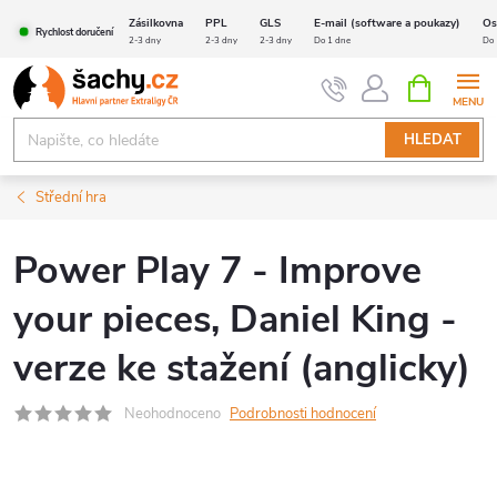
Přejít
Zásilkovna
PPL
GLS
E-mail (software a poukazy)
Os
Rychlost doručení
na
2-3 dny
2-3 dny
2-3 dny
Do 1 dne
Do 
obsah
NÁKUPNÍ
KOŠÍK
HLEDAT
Střední hra
Power Play 7 - Improve
your pieces, Daniel King -
verze ke stažení (anglicky)
Neohodnoceno
Podrobnosti hodnocení