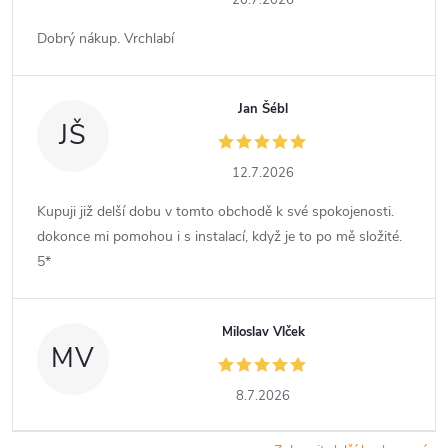
20.7.2026
Dobrý nákup. Vrchlabí
Jan Šébl
JŠ
12.7.2026
Kupuji již delší dobu v tomto obchodě k své spokojenosti.
dokonce mi pomohou i s instalací, když je to po mě složité.
5*
Miloslav Vlček
MV
8.7.2026