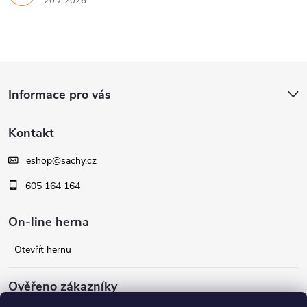
20.7.2026
Z
Informace pro vás
á
Kontakt
p
eshop
@
sachy.cz
a
605 164 164
t
On-line herna
í
Otevřít hernu
Ověřeno zákazníky