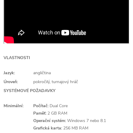
VLASTNOSTI
Jazyk:
angličtina
Úroveň:
pokročilý, turnajový hráč
SYSTÉMOVÉ POŽADAVKY
Minimální:
Počítač:
Dual Core
Paměť:
2 GB RAM
Operační systém:
Windows 7 nebo 8.1
Grafická karta:
256 MB RAM