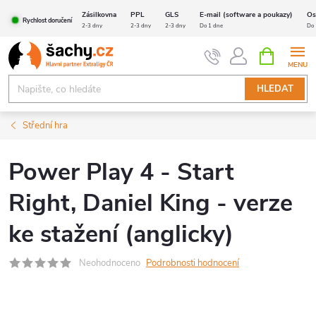
Přejít
Zásilkovna
PPL
GLS
E-mail (software a poukazy)
Os
Rychlost doručení
na
2-3 dny
2-3 dny
2-3 dny
Do 1 dne
Do 
obsah
NÁKUPNÍ
KOŠÍK
HLEDAT
Střední hra
Power Play 4 - Start
Right, Daniel King - verze
ke stažení (anglicky)
Neohodnoceno
Podrobnosti hodnocení