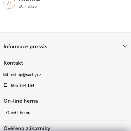
20.7.2026
Z
Informace pro vás
á
Kontakt
p
eshop
@
sachy.cz
a
605 164 164
t
On-line herna
í
Otevřít hernu
Ověřeno zákazníky