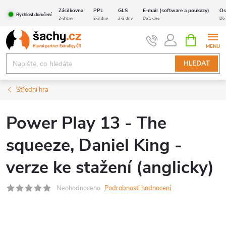
Přejít
Zásilkovna
PPL
GLS
E-mail (software a poukazy)
Os
Rychlost doručení
na
2-3 dny
2-3 dny
2-3 dny
Do 1 dne
Do 
obsah
NÁKUPNÍ
KOŠÍK
HLEDAT
Střední hra
Power Play 13 - The
squeeze, Daniel King -
verze ke stažení (anglicky)
Neohodnoceno
Podrobnosti hodnocení