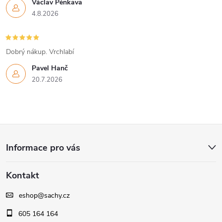
Václav Pěnkava
4.8.2026
Dobrý nákup. Vrchlabí
Pavel Hanč
20.7.2026
Z
Informace pro vás
á
Kontakt
p
eshop
@
sachy.cz
a
605 164 164