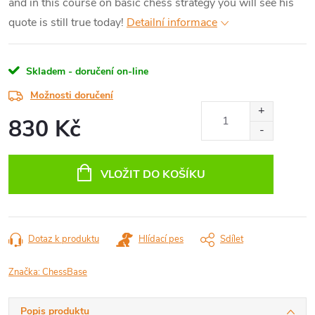
and in this course on basic chess strategy you will see his
quote is still true today!
Detailní informace
Skladem - doručení on-line
Možnosti doručení
830 Kč
Měrná
cena:
VLOŽIT DO KOŠÍKU
Dotaz k produktu
Hlídací pes
Sdílet
Značka:
ChessBase
Popis produktu