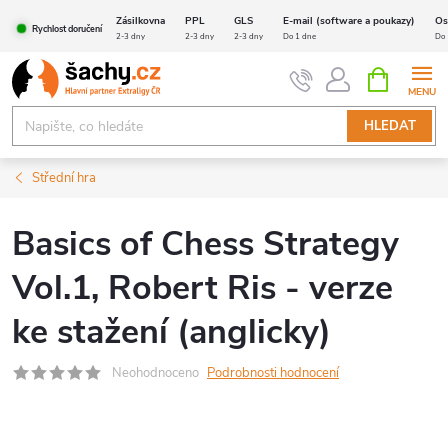
Přejít
Zásilkovna
PPL
GLS
E-mail (software a poukazy)
Os
Rychlost doručení
na
2-3 dny
2-3 dny
2-3 dny
Do 1 dne
Do 
obsah
NÁKUPNÍ
KOŠÍK
HLEDAT
Střední hra
Basics of Chess Strategy
Vol.1, Robert Ris - verze
ke stažení (anglicky)
Neohodnoceno
Podrobnosti hodnocení