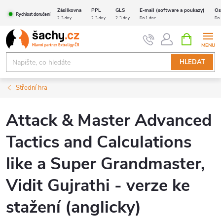
Přejít
Zásilkovna
PPL
GLS
E-mail (software a poukazy)
Os
Rychlost doručení
na
2-3 dny
2-3 dny
2-3 dny
Do 1 dne
Do 
obsah
NÁKUPNÍ
KOŠÍK
HLEDAT
Střední hra
Attack & Master Advanced
Tactics and Calculations
like a Super Grandmaster,
Vidit Gujrathi - verze ke
stažení (anglicky)