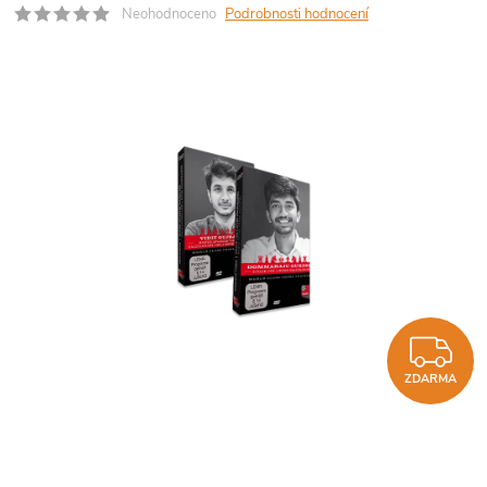
Neohodnoceno
Podrobnosti hodnocení
Z
ZDARMA