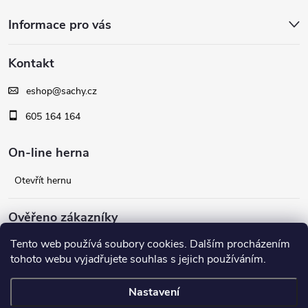
Z
Informace pro vás
á
Kontakt
p
eshop
@
sachy.cz
a
605 164 164
t
On-line herna
í
Otevřít hernu
Ověřeno zákazníky
Tento web používá soubory cookies. Dalším procházením
Facebook
tohoto webu vyjadřujete souhlas s jejich používáním.
Nastavení