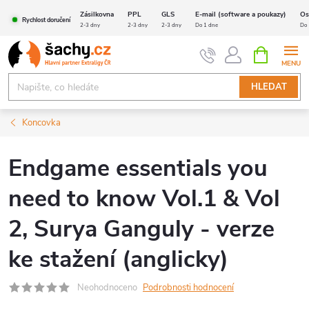
Přejít
Zásilkovna
PPL
GLS
E-mail (software a poukazy)
Os
Rychlost doručení
na
2-3 dny
2-3 dny
2-3 dny
Do 1 dne
Do 
obsah
NÁKUPNÍ
KOŠÍK
HLEDAT
Koncovka
Endgame essentials you
need to know Vol.1 & Vol
2, Surya Ganguly - verze
ke stažení (anglicky)
Neohodnoceno
Podrobnosti hodnocení