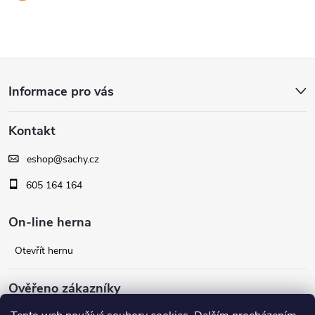
Z
Informace pro vás
á
Kontakt
p
eshop
@
sachy.cz
a
605 164 164
t
On-line herna
í
Otevřít hernu
Ověřeno zákazníky