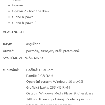
f-pawn
f-pawn 2 - hold the draw
f- and h-pawn
f- and h-pawn 2
VLASTNOSTI
Jazyk:
angličtina
Úroveň:
pokročilý, turnajový hráč, profesionál
SYSTÉMOVÉ POŽADAVKY
Minimální:
Počítač:
Dual Core
Paměť:
2 GB RAM
Operační systém:
Windows 10 a vyšší
Grafická karta:
256 MB RAM
Ostatní:
Windows Media Player 9, ChessBase
14/Fritz 16 nebo přiložený Reader a přístup k