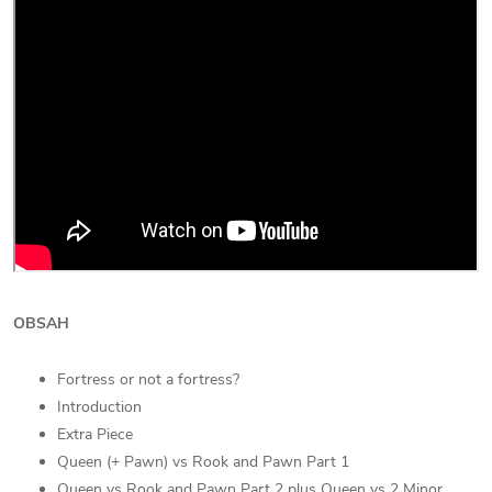
OBSAH
Fortress or not a fortress?
Introduction
Extra Piece
Queen (+ Pawn) vs Rook and Pawn Part 1
Queen vs Rook and Pawn Part 2 plus Queen vs 2 Minor