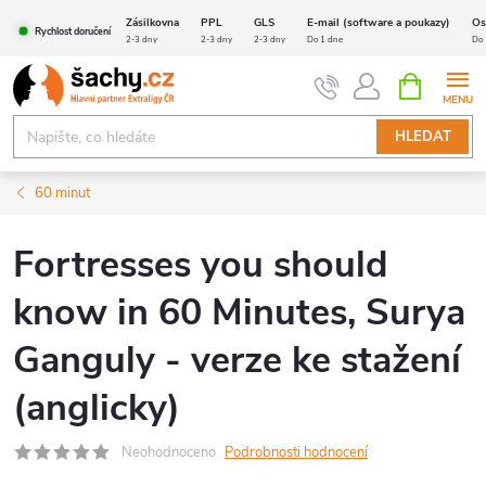
Přejít
Zásilkovna
PPL
GLS
E-mail (software a poukazy)
Os
Rychlost doručení
na
2-3 dny
2-3 dny
2-3 dny
Do 1 dne
Do 
obsah
NÁKUPNÍ
KOŠÍK
HLEDAT
60 minut
Fortresses you should
know in 60 Minutes, Surya
Ganguly - verze ke stažení
(anglicky)
Neohodnoceno
Podrobnosti hodnocení