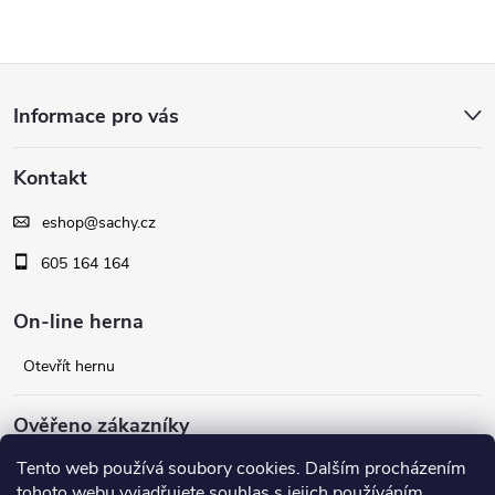
Z
Informace pro vás
á
Kontakt
p
eshop
@
sachy.cz
a
605 164 164
t
On-line herna
í
Otevřít hernu
Ověřeno zákazníky
Tento web používá soubory cookies. Dalším procházením
Facebook
tohoto webu vyjadřujete souhlas s jejich používáním.