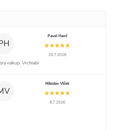
Pavel Hanč
PH
20.7.2026
rý nákup. Vrchlabí
Miloslav Vlček
MV
8.7.2026