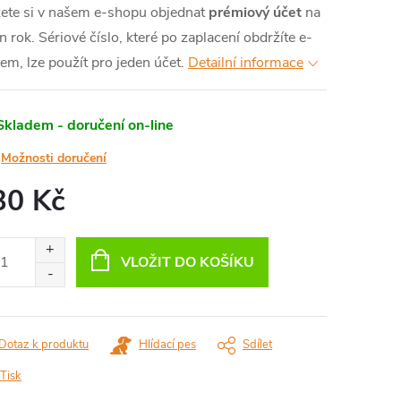
ete si v našem e-shopu objednat
prémiový účet
na
MA
n rok.
Sériové číslo, které po zaplacení obdržíte e-
em, lze použít pro jeden účet.
Detailní informace
Skladem - doručení on-line
Možnosti doručení
30 Kč
ná
:
VLOŽIT DO KOŠÍKU
Dotaz k produktu
Hlídací pes
Sdílet
Tisk