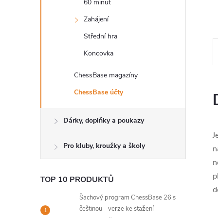
60 minut
l
Zahájení
Střední hra
Koncovka
ChessBase magazíny
ChessBase účty
Dárky, doplňky a poukazy
J
Pro kluby, kroužky a školy
n
n
p
TOP 10 PRODUKTŮ
d
Šachový program ChessBase 26 s
češtinou - verze ke stažení