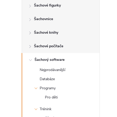
Šachové figurky
r
a
Šachovnice
n
Šachové knihy
n
Šachové počítače
í
Šachový software
Nejprodávanější
p
Databáze
a
Programy
n
Pro děti
Trénink
e