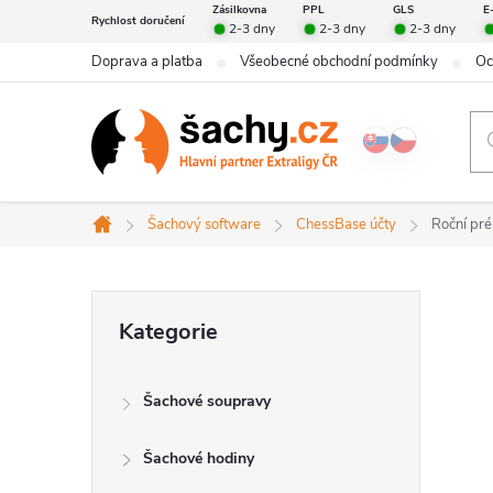
Přejít
Zásilkovna
PPL
GLS
E
Rychlost doručení
2-3 dny
2-3 dny
2-3 dny
na
Doprava a platba
Všeobecné obchodní podmínky
Oc
obsah
Šachový software
ChessBase účty
Roční pré
Domů
P
Přeskočit
Kategorie
kategorie
o
Šachové soupravy
s
Šachové hodiny
t