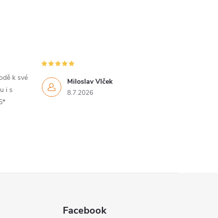
hodě k své
Miloslav Vlček
 i s
8.7.2026
5*
Facebook