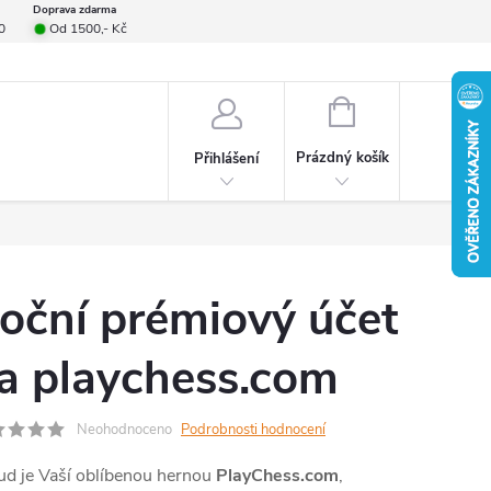
Doprava zdarma
0
Od 1500,- Kč
smlouvy
Formulář pro reklamace
Provizní systém
Napište nám
NÁKUPNÍ
KOŠÍK
Prázdný košík
Přihlášení
oční prémiový účet
a playchess.com
Neohodnoceno
Podrobnosti hodnocení
ud je Vaší oblíbenou hernou
PlayChess.com
,