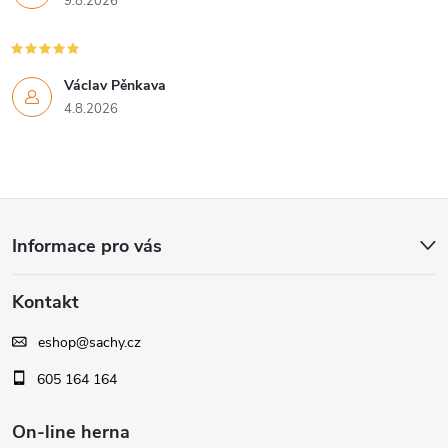
9.8.2026
Václav Pěnkava
4.8.2026
Z
Informace pro vás
á
Kontakt
p
eshop
@
sachy.cz
a
605 164 164
t
On-line herna