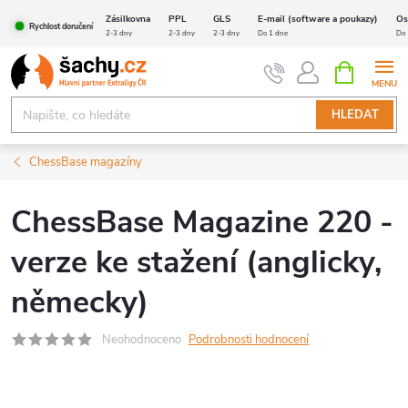
Přejít
Zásilkovna
PPL
GLS
E-mail (software a poukazy)
Os
Rychlost doručení
na
2-3 dny
2-3 dny
2-3 dny
Do 1 dne
Do 
obsah
NÁKUPNÍ
KOŠÍK
HLEDAT
ChessBase magazíny
ChessBase Magazine 220 -
verze ke stažení (anglicky,
německy)
Neohodnoceno
Podrobnosti hodnocení