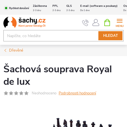
Přejít
Zásilkovna
PPL
GLS
E-mail (software a poukazy)
Os
Rychlost doručení
na
2-3 dny
2-3 dny
2-3 dny
Do 1 dne
Do 
obsah
NÁKUPNÍ
KOŠÍK
HLEDAT
Dřevěné
Šachová souprava Royal
de lux
Neohodnoceno
Podrobnosti hodnocení