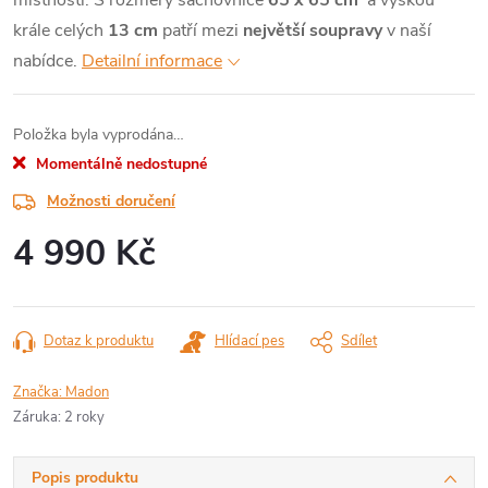
místnosti. S rozměry šachovnice
65 x 65 cm
a výškou
krále celých
13 cm
patří mezi
největší soupravy
v naší
nabídce.
Detailní informace
Položka byla vyprodána…
Momentálně nedostupné
Možnosti doručení
4 990 Kč
Měrná
cena:
Dotaz k produktu
Hlídací pes
Sdílet
Značka:
Madon
Záruka
:
2 roky
Popis produktu