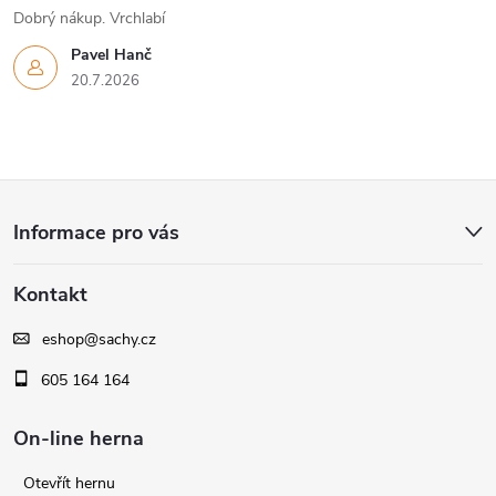
Dobrý nákup. Vrchlabí
Pavel Hanč
20.7.2026
Z
Informace pro vás
á
Kontakt
p
eshop
@
sachy.cz
a
605 164 164
t
On-line herna
í
Otevřít hernu