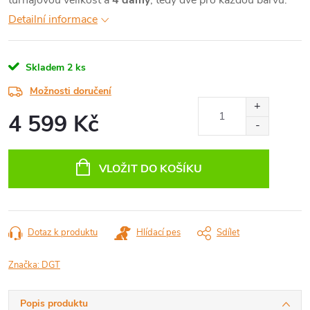
turnajovou velikost a
4 dámy
, tedy dvě pro každou barvu.
Detailní informace
Skladem
2 ks
Možnosti doručení
4 599 Kč
Měrná
cena:
VLOŽIT DO KOŠÍKU
Dotaz k produktu
Hlídací pes
Sdílet
Značka:
DGT
Popis produktu