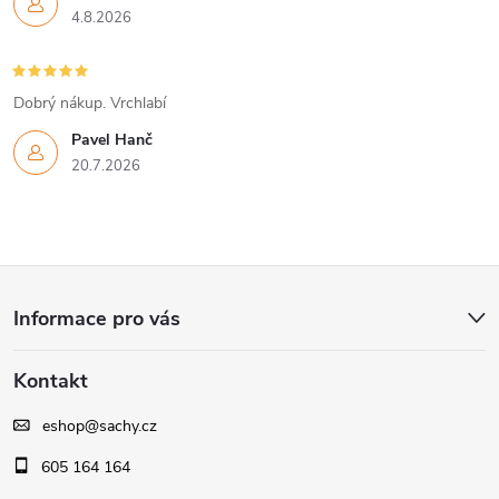
4.8.2026
Dobrý nákup. Vrchlabí
Pavel Hanč
20.7.2026
Z
Informace pro vás
á
Kontakt
p
eshop
@
sachy.cz
a
605 164 164